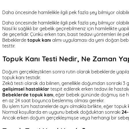
Daha öncesinde hamilelikle ilgili pek fazla şey bilmiyor olabi
Daha öncesinde hamilelikle ilgili pek fazla şey bilmiyor olabi
Nasıl ki sağlıklı bir gebelik geçirebilmeniz için hamilelikte 
de geçerlidir. Çünkü erken tanı, basit tedavi yöntemleri ile 
Bebeklerde
topuk kanı
alımı uygulaması da yeni doğan bebeği
testtir.
Topuk Kanı Testi Nedir, Ne Zaman Yap
Doğum gerçekleştikten sonra rutin olarak bebeklerde yapılan i
topuk kanı testidir.
Zekâ testi olarak da bilinen, genellikle doğumdan sonraki 3 g
gelişimsel hastalıklar
tespit edilerek erken tedavi ile hastalı
Bebeklerde topuk kanı
, eğer bebek gününde doğmuş ise hast
en az 24 saat boyunca beslenmiş olması gerekir.
Bu işlem tüm hastanelerde aynı olmakla birlikte, eğer topuk 
Normal koşullarda en uygunu bebek doğduktan sonraki
24-
Ancak erken doğum gerçekleşmişse veya herhangi bir sebept