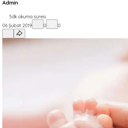
Admin
5
dk okuma süresi
06 Şubat 2019
0
0