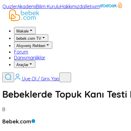
Quizler
Akademi
Bilim Kurulu
Hakkımızda
İletişim
Makale
bebek.com TV
Alışveriş Rehberi
Forum
Danışmanlıklar
Araçlar
Üye Ol / Giriş Yap
Bebeklerde Topuk Kanı Testi
B
Bebek.com