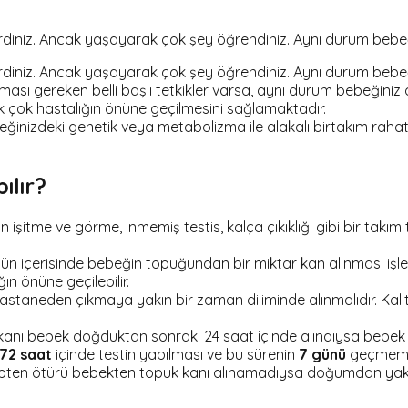
lirdiniz. Ancak yaşayarak çok şey öğrendiniz. Aynı durum bebeği
lirdiniz. Ancak yaşayarak çok şey öğrendiniz. Aynı durum bebeği
yapılması gereken belli başlı tetkikler varsa, aynı durum bebeği
pek çok hastalığın önüne geçilmesini sağlamaktadır.
nizdeki genetik veya metabolizma ile alakalı birtakım rahatsı
ılır?
şitme ve görme, inmemiş testis, kalça çıkıklığı gibi bir takım 
ün içerisinde bebeğin topuğundan bir miktar kan alınması işlem
ğın önüne geçilebilir.
aneden çıkmaya yakın bir zaman diliminde alınmalıdır. Kalıtsa
kanı bebek doğduktan sonraki 24 saat içinde alındıysa bebek bi
72 saat
içinde testin yapılması ve bu sürenin
7 günü
geçmemes
en ötürü bebekten topuk kanı alınamadıysa doğumdan yaklaşık