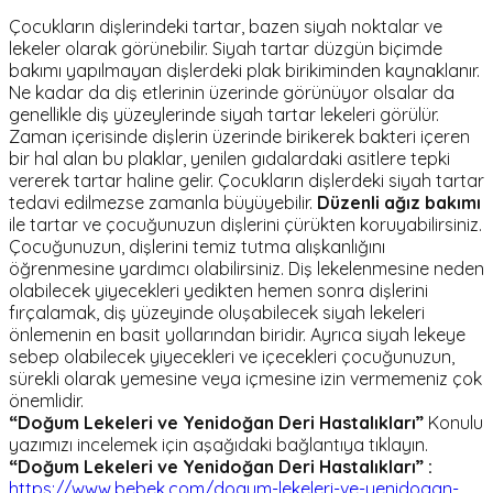
Çocukların dişlerindeki tartar, bazen siyah noktalar ve
lekeler olarak görünebilir. Siyah tartar düzgün biçimde
bakımı yapılmayan dişlerdeki plak birikiminden kaynaklanır.
Ne kadar da diş etlerinin üzerinde görünüyor olsalar da
genellikle diş yüzeylerinde siyah tartar lekeleri görülür.
Zaman içerisinde dişlerin üzerinde birikerek bakteri içeren
bir hal alan bu plaklar, yenilen gıdalardaki asitlere tepki
vererek tartar haline gelir. Çocukların dişlerdeki siyah tartar
tedavi edilmezse zamanla büyüyebilir.
Düzenli ağız bakımı
ile tartar ve çocuğunuzun dişlerini çürükten koruyabilirsiniz.
Çocuğunuzun, dişlerini temiz tutma alışkanlığını
öğrenmesine yardımcı olabilirsiniz. Diş lekelenmesine neden
olabilecek yiyecekleri yedikten hemen sonra dişlerini
fırçalamak, diş yüzeyinde oluşabilecek siyah lekeleri
önlemenin en basit yollarından biridir. Ayrıca siyah lekeye
sebep olabilecek yiyecekleri ve içecekleri çocuğunuzun,
sürekli olarak yemesine veya içmesine izin vermemeniz çok
önemlidir.
“Doğum Lekeleri ve Yenidoğan Deri Hastalıkları”
Konulu
yazımızı incelemek için aşağıdaki bağlantıya tıklayın.
“Doğum Lekeleri ve Yenidoğan Deri Hastalıkları” :
https://www.bebek.com/dogum-lekeleri-ve-yenidogan-