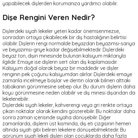
yapabilecek dişlerden korumanıza yardımcı olabilir.
Dişe Rengini Veren Nedir?
Dişlerdeki siyah lekeler yeteri kadar önemsenmezse,
sonradan ortaya çıkabilecek bir diş hastalığının belirtisi
olabilir. Dişlerin rengi normalde beyazdan beyazımsı-sarıya
ve beyazımsı-griye kadar değişebilmektedir. Dişlerdeki
beyaz ton, dişin minesinde bulunan kalsiyum miktarıyla
ilgilidir. Emaye ise dişlerin sert olan dış kaplamasıdır.
Kalsiyum doğal olarak beyaz bir maddedir ve dişler
renginin pek çoğunu kalsiyumdan alırlar. Dişlerdeki emaye
zamanla incelmeye başlar ve dentin olarak bilinen alttaki
tabakanın görünmesine sebep olur. Bu durum dişlerin daha
koyu görünmesine neden olabilir ve diş minesi dışarıdan da
lekelenebilir.
Dişlerdeki siyah lekeler, kahverengi veya gri renkte ortaya
çıkan noktalar olarak kendini gösterebilir. Bu noktalar daha
sonra zaman içerisinde siyaha dönüşebilir. Diğer
zamanlarda, dişlerin üst kısmında, diş eti çizgisinin hemen
altında siyah gibi beliren lekelere dönüşebilmektedir. Bu
görünüm siyah lekeli dişleri olan çocuklarda daha fazla