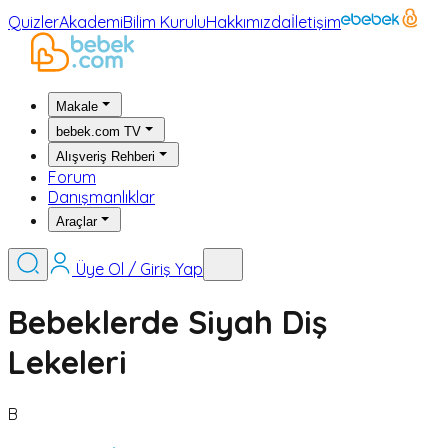
Quizler
Akademi
Bilim Kurulu
Hakkımızda
İletişim
Makale
bebek.com TV
Alışveriş Rehberi
Forum
Danışmanlıklar
Araçlar
Üye Ol / Giriş Yap
Bebeklerde Siyah Diş
Lekeleri
B