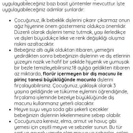
uygulayabileceğiniz bazı basit yöntemler mevcuttur. İşte
uygulayabileceğiniz adımlar şunlardır:
Çocuğunuz, ilk bebeklik dişlerini çıkarır çıkarmaz onun
ağız hijyenine önem göstermeniz oldukça önemlidir.
Düzenli olarak dişlerini temiz tutmak, yaşı ilerledikçe
ve dişleri büyüdükçe leke ve renk değişikliği oluşma
riskini azaltacaktır.
Bebeğiniz altı aylık olduktan itibaren, yemeğini
yedirdikten sonra bebeğinizin dişlerinin ve diş etlerinin
yüzeyini nazik ve hafif bir şekilde hijyenik ve yumuşak
bir bezle temizleyebilirsiniz.18 aylığa geldikten itibaren
az miktarda,
florür içermeyen bir diş macunu ile
pirinç tanesi büyüklüğünde
macunla
dişlerini
fırçalayabilirsiniz. Çocuğunuz, yaklaşık olarak 3
yaşına geldiğinde ve tükürme eylemini öğrendiğinde,
fırçalama işleminde bezelye büyüklüğünde diş
macunu kullanmanız yeterli olacaktır.
Meyve suyu veya soda gibi şekerli içecekler
bebeğinizin dişlerinin lekelenmesine sebep olabilir.
Çocuğunuza kereviz, elma, armut ve havuç gibi
yemesi için çeşitli meyve ve sebzeler sunun. Bu tür