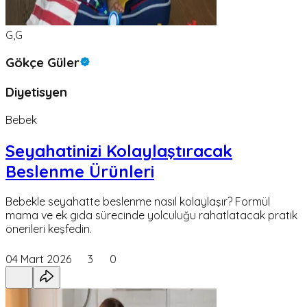
G,G
Gökçe Güler
Diyetisyen
Bebek
Seyahatinizi Kolaylaştıracak
Beslenme Ürünleri
Bebekle seyahatte beslenme nasıl kolaylaşır? Formül
mama ve ek gıda sürecinde yolculuğu rahatlatacak pratik
önerileri keşfedin.
04 Mart 2026
3
0