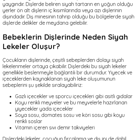
yaygındır. Dişlerde beliren siyah tartarın en yoğun olduğu
yerler ön alt dişlerin iç kısımlarında veya azı dişlerinin
dışındadır. Diş minesinin tahrip olduğu bu bölgelerde siyah
dişlerde delikler de meydana gelebilir.
Bebeklerin Dişlerinde Neden Siyah
Lekeler Oluşur?
Çocukların dişlerinde, çeşitli sebeplerden dolayı siyah
lekelenmeler ortaya çıkabilir. Dişlerdeki bu siyah lekeler
genellikle beslenmeyle bağlantılı bir durumdur. Yiyecek ve
içeceklerden kaynaklanan siyah leke oluşumunun
sebeplerini şu şekilde sıralayabiliriz:
Gazlı içecekler ve sporcu içecekleri gibi asitli gıdalar
Koyu renkli meyveler ve bu meyvelerle hazırlanan
yiyecekler yada içecekler
Soya sosu, domates sosu ve köri sosu gibi koyu
renkli soslar
Vitamin içeren sıvı demir takviyeleri
Dişlerdeki lekeler, çocuğun fırçalama ve diş ipi de dahil