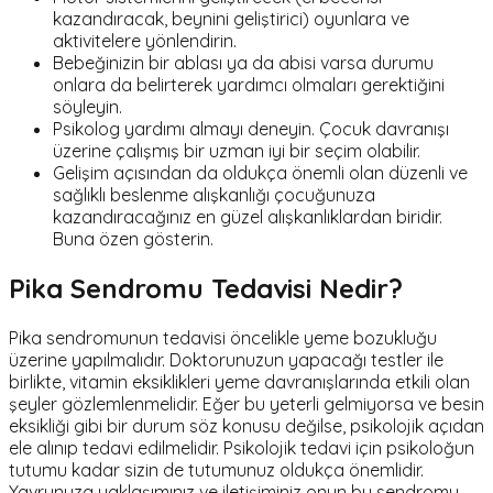
kazandıracak, beynini geliştirici) oyunlara ve
aktivitelere yönlendirin.
Bebeğinizin bir ablası ya da abisi varsa durumu
onlara da belirterek yardımcı olmaları gerektiğini
söyleyin.
Psikolog yardımı almayı deneyin. Çocuk davranışı
üzerine çalışmış bir uzman iyi bir seçim olabilir.
Gelişim açısından da oldukça önemli olan düzenli ve
sağlıklı beslenme alışkanlığı çocuğunuza
kazandıracağınız en güzel alışkanlıklardan biridir.
Buna özen gösterin.
Pika Sendromu Tedavisi Nedir?
Pika sendromunun tedavisi öncelikle yeme bozukluğu
üzerine yapılmalıdır. Doktorunuzun yapacağı testler ile
birlikte, vitamin eksiklikleri yeme davranışlarında etkili olan
şeyler gözlemlenmelidir. Eğer bu yeterli gelmiyorsa ve besin
eksikliği gibi bir durum söz konusu değilse, psikolojik açıdan
ele alınıp tedavi edilmelidir. Psikolojik tedavi için psikoloğun
tutumu kadar sizin de tutumunuz oldukça önemlidir.
Yavrunuza yaklaşımınız ve iletişiminiz onun bu sendromu