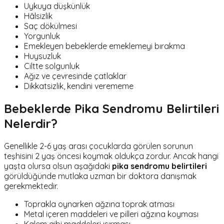
Uykuya düşkünlük
Hâlsizlik
Saç dökülmesi
Yorgunluk
Emekleyen bebeklerde emeklemeyi bırakma
Huysuzluk
Ciltte solgunluk
Ağız ve çevresinde çatlaklar
Dikkatsizlik, kendini verememe
Bebeklerde Pika Sendromu Belirtileri
Nelerdir?
Genellikle 2-6 yaş arası çocuklarda görülen sorunun
teşhisini 2 yaş öncesi koymak oldukça zordur. Ancak hangi
yaşta olursa olsun aşağıdaki
pika sendromu belirtileri
görüldüğünde mutlaka uzman bir doktora danışmak
gerekmektedir.
Toprakla oynarken ağzına toprak atması
Metal içeren maddeleri ve pilleri ağzına koyması
Kalem gibi maddeleri ısırması