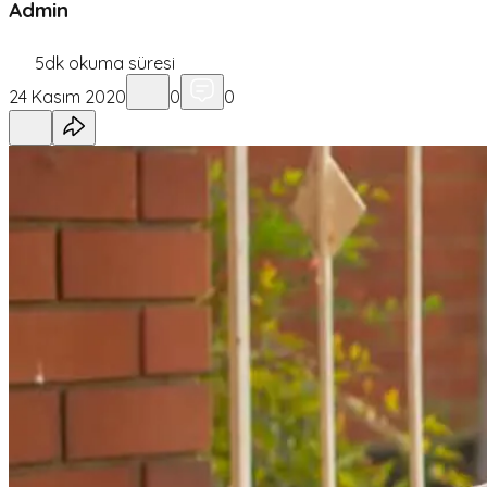
Admin
5
dk okuma süresi
24 Kasım 2020
0
0