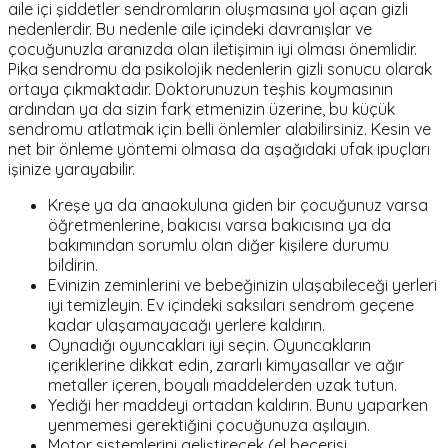
aile içi şiddetler sendromların oluşmasına yol açan gizli
nedenlerdir. Bu nedenle aile içindeki davranışlar ve
çocuğunuzla aranızda olan iletişimin iyi olması önemlidir.
Pika sendromu da psikolojik nedenlerin gizli sonucu olarak
ortaya çıkmaktadır. Doktorunuzun teşhis koymasının
ardından ya da sizin fark etmenizin üzerine, bu küçük
sendromu atlatmak için belli önlemler alabilirsiniz. Kesin ve
net bir önleme yöntemi olmasa da aşağıdaki ufak ipuçları
işinize yarayabilir.
Kreşe ya da anaokuluna giden bir çocuğunuz varsa
öğretmenlerine, bakıcısı varsa bakıcısına ya da
bakımından sorumlu olan diğer kişilere durumu
bildirin.
Evinizin zeminlerini ve bebeğinizin ulaşabileceği yerleri
iyi temizleyin. Ev içindeki saksıları sendrom geçene
kadar ulaşamayacağı yerlere kaldırın.
Oynadığı oyuncakları iyi seçin. Oyuncakların
içeriklerine dikkat edin, zararlı kimyasallar ve ağır
metaller içeren, boyalı maddelerden uzak tutun.
Yediği her maddeyi ortadan kaldırın. Bunu yaparken
yenmemesi gerektiğini çocuğunuza aşılayın.
Motor sistemlerini geliştirecek (el becerisi