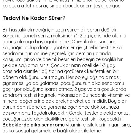
kolayca atlatması açısından büyük önem teşkil ediyor.
Tedavi Ne Kadar Sürer?
Bir hastalık olmadığı için uzun süren bir sorun değildir.
Süreci iyi yönetirseniz, maksimum 1-2 ay içerisinde olumlu
dönüş almaya başlayabilirsiniz. Önemli olan sorunun
kaynağını bulup doğru yöntemler geliştirebilmektir. Pika
sendromunun önüne geçmek için demirin yanında
kalsiyum, çinko ve önemli besinleri bebeğinize sağlıklı bir
şekilde sağlamalısınız. Çocuklarınızın özellikle 1-3 yaş
arasında cisimleri ağızlarına götürerek keşfettikleri bir
dönem olduğunu unutmayın. Her objeyi ağzına alması,
çiğnemesi ya da yalaması çocuğunuzun pika sendromu
geçiriyor olduğuna işaret etmez. 2 yaş ve altı çocuklarda
sendrom teşhisi koymak imkansızdır. Bu nedenle vitamin ve
mineral değerlerine bakılarak hareket edilmelidir. Böyle bir
durumdan şüphe ediyorsanız eğer önce doktorunuza
başvurmanız faydalı olacaktır. Gerekli testlerle doktorunuz,
çocuğunuzda olan eksikliklere göre teşhisini koyacaktır.
Bebeklerde pika sendromu
vitamin eksikliklerinin yanı sıra,
psiko-sosyal gelişmelere bağlı olarak ilerleme