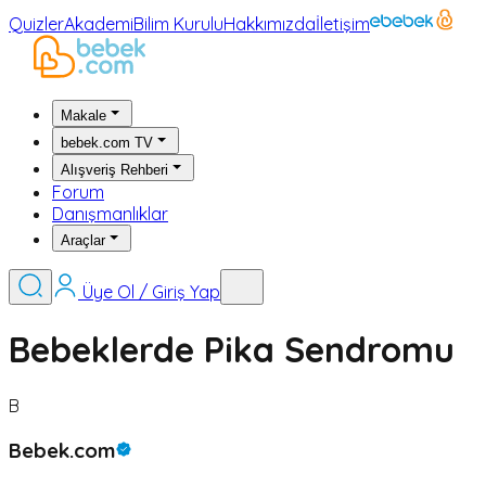
Quizler
Akademi
Bilim Kurulu
Hakkımızda
İletişim
Makale
bebek.com TV
Alışveriş Rehberi
Forum
Danışmanlıklar
Araçlar
Üye Ol / Giriş Yap
Bebeklerde Pika Sendromu
B
Bebek.com