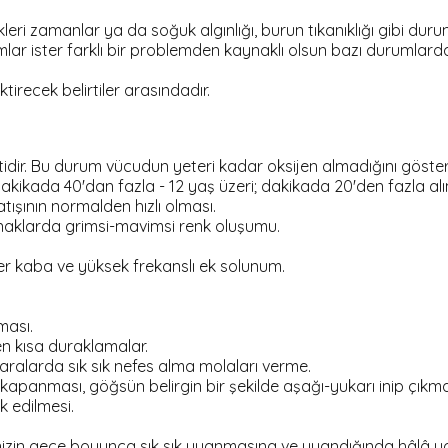
ikleri zamanlar ya da soğuk algınlığı, burun tıkanıklığı gibi du
mlar ister farklı bir problemden kaynaklı olsun bazı durumla
recek belirtiler arasındadır.
idir. Bu durum vücudun yeteri kadar oksijen almadığını gösterir
 dakikada 40'dan fazla - 12 yaş üzeri; dakikada 20'den fazla alı
tışının normalden hızlı olması.
rnaklarda grimsi-mavimsi renk oluşumu.
zer kaba ve yüksek frekanslı ek solunum.
ması.
len kısa duraklamalar.
alarda sık sık nefes alma molaları verme.
ıp kapanması, göğsün belirgin bir şekilde aşağı-yukarı inip çıkma
k edilmesi.
inizin gece boyunca sık sık uyanmasına ve uyandığında hâlâ y