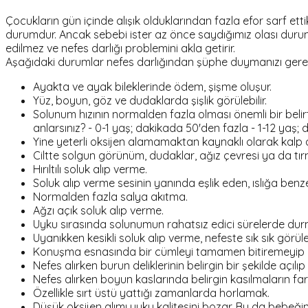
Çocukların gün içinde alışık olduklarından fazla efor sarf ett
durumdur. Ancak sebebi ister az önce saydığımız olası duru
edilmez ve nefes darlığı problemini akla getirir.
Aşağıdaki durumlar nefes darlığından şüphe duymanızı gerekti
Ayakta ve ayak bileklerinde ödem, şişme oluşur.
Yüz, boyun, göz ve dudaklarda şişlik görülebilir.
Solunum hızının normalden fazla olması önemli bir belirt
anlarsınız? - 0-1 yaş; dakikada 50'den fazla - 1-12 yaş;
Yine yeterli oksijen alamamaktan kaynaklı olarak kalp a
Ciltte solgun görünüm, dudaklar, ağız çevresi ya da tı
Hırıltılı soluk alıp verme.
Soluk alıp verme sesinin yanında eşlik eden, ıslığa ben
Normalden fazla salya akıtma.
Ağzı açık soluk alıp verme.
Uyku sırasında solunumun rahatsız edici sürelerde dur
Uyanıkken kesikli soluk alıp verme, nefeste sık sık görü
Konuşma esnasında bir cümleyi tamamen bitiremeyip ar
Nefes alırken burun deliklerinin belirgin bir şekilde açıl
Nefes alırken boyun kaslarında belirgin kasılmaların far
Özellikle sırt üstü yattığı zamanlarda horlamak.
Düşük oksijen alımı uyku kalitesini bozar. Bu da bebeğ