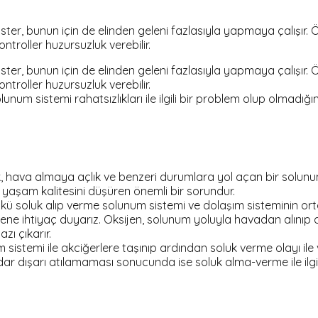
ster, bunun için de elinden geleni fazlasıyla yapmaya çalışır. 
troller huzursuzluk verebilir.
ster, bunun için de elinden geleni fazlasıyla yapmaya çalışır. 
troller huzursuzluk verebilir.
olunum sistemi rahatsızlıkları ile ilgili bir problem olup olmadığ
k, hava almaya açlık ve benzeri durumlara yol açan bir solunum 
r yaşam kalitesini düşüren önemli bir sorundur.
 soluk alıp verme solunum sistemi ve dolaşım sisteminin orta
jene ihtiyaç duyarız. Oksijen, solunum yoluyla havadan alınıp d
zı çıkarır.
ım sistemi ile akciğerlere taşınıp ardından soluk verme olayı ile
ar dışarı atılamaması sonucunda ise soluk alma-verme ile ilgili