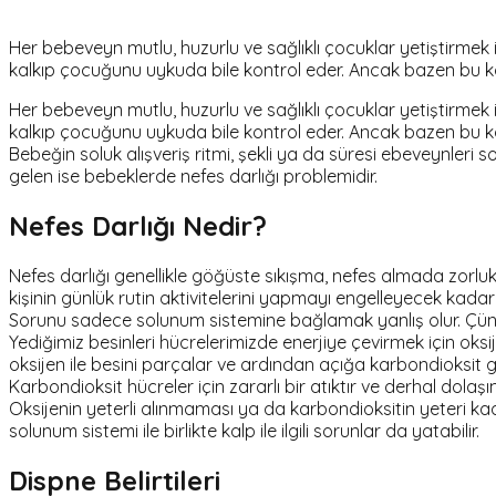
Her bebeveyn mutlu, huzurlu ve sağlıklı çocuklar yetiştirmek i
kalkıp çocuğunu uykuda bile kontrol eder. Ancak bazen bu kon
Her bebeveyn mutlu, huzurlu ve sağlıklı çocuklar yetiştirmek i
kalkıp çocuğunu uykuda bile kontrol eder. Ancak bazen bu kon
Bebeğin soluk alışveriş ritmi, şekli ya da süresi ebeveynleri s
gelen ise bebeklerde nefes darlığı problemidir.
Nefes Darlığı Nedir?
Nefes darlığı genellikle göğüste sıkışma, nefes almada zorlu
kişinin günlük rutin aktivitelerini yapmayı engelleyecek kada
Sorunu sadece solunum sistemine bağlamak yanlış olur. Çünkü
Yediğimiz besinleri hücrelerimizde enerjiye çevirmek için oksi
oksijen ile besini parçalar ve ardından açığa karbondioksit ga
Karbondioksit hücreler için zararlı bir atıktır ve derhal dolaş
Oksijenin yeterli alınmaması ya da karbondioksitin yeteri kad
solunum sistemi ile birlikte kalp ile ilgili sorunlar da yatabilir.
Dispne Belirtileri