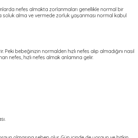
rumlarda nefes almakta zorlanmaları genellikle normal bir
rda soluk alma ve vermede zorluk yaşanması normal kabul
. Peki bebeğinizin normalden hızlı nefes alıp almadığını nasıl
nan nefes, hızlı nefes almak anlamına gelir.
sı.
orgun olmasına sebep olur. Gün içinde de yorgun ve bitkin