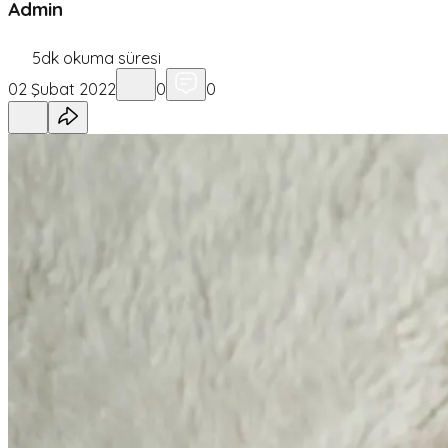
Admin
5
dk okuma süresi
02 Şubat 2022
0
0