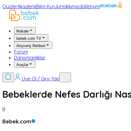
Quizler
Akademi
Bilim Kurulu
Hakkımızda
İletişim
Makale
bebek.com TV
Alışveriş Rehberi
Forum
Danışmanlıklar
Araçlar
Üye Ol / Giriş Yap
Bebeklerde Nefes Darlığı Nası
B
Bebek.com