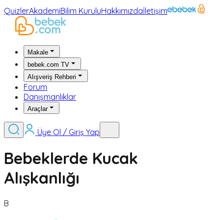
Quizler
Akademi
Bilim Kurulu
Hakkımızda
İletişim
Makale
bebek.com TV
Alışveriş Rehberi
Forum
Danışmanlıklar
Araçlar
Üye Ol / Giriş Yap
Bebeklerde Kucak
Alışkanlığı
B