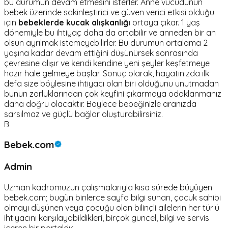
bu durumun devam etmesini isterler. Anne vücudunun
bebek üzerinde sakinleştirici ve güven verici etkisi olduğu
için
bebeklerde kucak alışkanlığı
ortaya çıkar. 1 yaş
dönemiyle bu ihtiyaç daha da artabilir ve anneden bir an
olsun ayrılmak istemeyebilirler. Bu durumun ortalama 2
yaşına kadar devam ettiğini düşünürsek sonrasında
çevresine alışır ve kendi kendine yeni şeyler keşfetmeye
hazır hale gelmeye başlar. Sonuç olarak, hayatınızda ilk
defa size böylesine ihtiyacı olan biri olduğunu unutmadan
bunun zorluklarından çok keyfini çıkarmaya odaklanmanız
daha doğru olacaktır. Böylece bebeğinizle aranızda
sarsılmaz ve güçlü bağlar oluşturabilirsiniz.
B
Bebek.com
Admin
Uzman kadromuzun çalışmalarıyla kısa sürede büyüyen
bebek.com; bugün binlerce sayfa bilgi sunan, çocuk sahibi
olmayı düşünen veya çocuğu olan bilinçli ailelerin her türlü
ihtiyacını karşılayabildikleri, birçok güncel, bilgi ve servis
içeren bir portaldır.