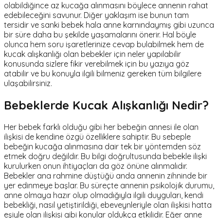
olabildiğince az kucağa alınmasını böylece annenin rahat
edebileceğini savunur. Diğer yaklaşım ise bunun tam
tersidir ve sanki bebek hala anne karnındaymış gibi uzunca
bir süre daha bu şekilde yaşamalarını önerir. Hal böyle
olunca hem soru işaretlerinize cevap bulabilmek hem de
kucak alışkanlığı olan bebekler için neler yapılabilir
konusunda sizlere fikir verebilmek için bu yazıya göz
atabilir ve bu konuyla ilgili bilmeniz gereken tüm bilgilere
ulaşabilirsiniz.
Bebeklerde Kucak Alışkanlığı Nedir?
Her bebek farklı olduğu gibi her bebeğin annesi ile olan
ilişkisi de kendine özgü özelliklere sahiptir. Bu sebeple
bebeğin kucağa alınmasına dair tek bir yöntemden söz
etmek doğru değildir. Bu bilgi doğrultusunda bebekle ilişki
kurulurken onun ihtiyaçları da göz önüne alınmalıdır.
Bebekler ana rahmine düştüğü anda annenin zihninde bir
yer edinmeye başlar. Bu süreçte annenin psikolojik durumu,
anne olmaya hazır olup olmadığıyla ilgili duyguları, kendi
bebekliği, nasıl yetiştirildiği, ebeveynleriyle olan ilişkisi hatta
eşiyle olan ilişkisi gibi konular oldukça etkilidir. Eğer anne