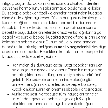
ihtiyaç duyar. Bu, dokunma esnasında oksitosin denilen
gevşeme hormonunun salgılanmaya başlaması ile ilgildir.
Bu sebeple bebekler özellikle anneleri tarafından kucağa
alındığında ağlamayı keser. Güven duygusundan ileri gelen
kucak isteği bu nedenle oldukça normal bir durumdur.
Ancak bu, her ne kadar normal olsa da bir süre sonra
bebekte büyüdükçe annelerde omuz ve kol ağrılarına yol
açabilir ve sürekli bebeği kucakta tutmak farklı işlerin yarım
kalmasına sebep olabilir. Durum böyle olunca anneler
bebeğimi kucak alışkanlığından
nasıl vazgeçirebilirim
diye
araştırmalara başlar. Bebeklerin kucak isteme sebeplerini
kısaca şu şekilde özetleyebiliriz:
Rahimden dış dünyaya geçiş: Bazı bebekler için yeni
bir dünyaya alışmak zor olabilir. Tanıdık olmayan bir
parlak ışıklarla dolu dünya onlar için biraz ürkütücü
gelebilir. Bu sebeple ana rahminde olduğu gibi
annelerine sığınmak isterler. Bu sebeple bu süreç
kucak alışkanlığının en önemli sebepleri arasındadır.
Ayrılık endişesi: Neredeyse tüm ihtiyaçları anneler
tarafından giderilen bebekler yaklaşık 9 aylık
olduklarında annelerinin ayrı bir varlık olduğunu