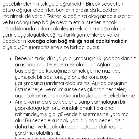
geçebilmelerinin tek yolu ağlamaktır. Birçok sebepten
ötürü ağlıyor olabilirler, bunların arasında kucaktan
indirilmek de vardır. Tekrar kucağınıza aldığınızda susarlar
ve bu döngü hep böyle devam etsin isterler. Ancak
ağladıklarında onları sakinleştirmek için kucağa almak
yerine uygulayabileceğiniz farklı yöntemlerde vardır.
Bebeklerin
kucağa olan bağımlılığı nasıl azaltılmalıdır
diye düşünüyorsanız işte size birkaç ipucu:
Bebeğinizi dış dünyaya alışması için ilk yapacaklarınız
arasında onu teselli etmek olmalıdır. Ağlamaya
başladığında kucağınıza almak yerine nazik ve
yumuşak bir ses tonuyla onunla konuşup
yatışmasına yardımcı olabilirsiniz. Ayrıca beşiğinin
üstüne neşeli ve mümkünse ses çıkaran nesneler,
oyuncaklar asarak dikkatini başka yöne çekebilirsiniz.
Anne karnında sıcak ve onu sarıp sarmalayan bir
yapı olduğu için onu kundaklamak tıpkı ana
rahmindeymiş gibi güvende hissetmesine yardımcı
olur. Bu sebeple kundak yapıldığında bebeğinizin
daha hızlı ve kucak olmadan uykuya dalmasına
yardımcı olabilirsiniz.
Hamilelikle birlikte bebeğinize müzik dinletmeye