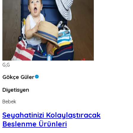
G,G
Gökçe Güler
Diyetisyen
Bebek
Seyahatinizi Kolaylaştıracak
Beslenme Ürünleri