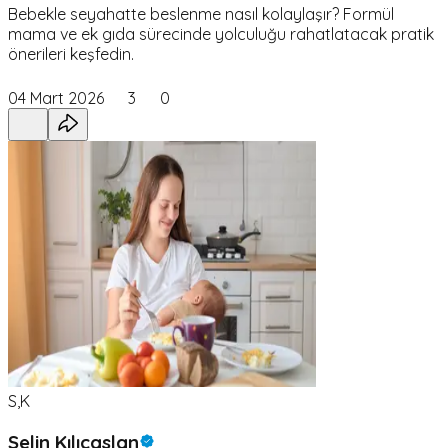
Bebekle seyahatte beslenme nasıl kolaylaşır? Formül
mama ve ek gıda sürecinde yolculuğu rahatlatacak pratik
önerileri keşfedin.
04 Mart 2026
3
0
S,K
Selin Kılıçaslan