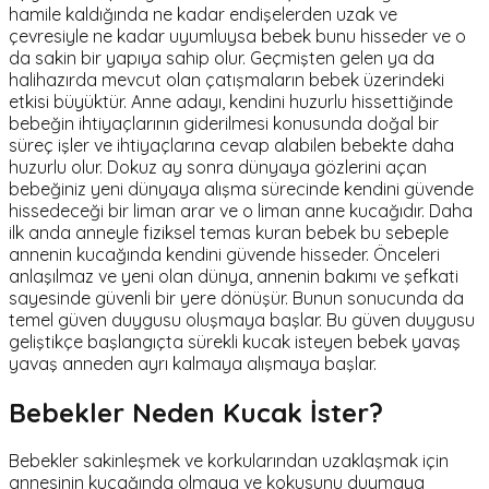
hamile kaldığında ne kadar endişelerden uzak ve
çevresiyle ne kadar uyumluysa bebek bunu hisseder ve o
da sakin bir yapıya sahip olur. Geçmişten gelen ya da
halihazırda mevcut olan çatışmaların bebek üzerindeki
etkisi büyüktür. Anne adayı, kendini huzurlu hissettiğinde
bebeğin ihtiyaçlarının giderilmesi konusunda doğal bir
süreç işler ve ihtiyaçlarına cevap alabilen bebekte daha
huzurlu olur. Dokuz ay sonra dünyaya gözlerini açan
bebeğiniz yeni dünyaya alışma sürecinde kendini güvende
hissedeceği bir liman arar ve o liman anne kucağıdır. Daha
ilk anda anneyle fiziksel temas kuran bebek bu sebeple
annenin kucağında kendini güvende hisseder. Önceleri
anlaşılmaz ve yeni olan dünya, annenin bakımı ve şefkati
sayesinde güvenli bir yere dönüşür. Bunun sonucunda da
temel güven duygusu oluşmaya başlar. Bu güven duygusu
geliştikçe başlangıçta sürekli kucak isteyen bebek yavaş
yavaş anneden ayrı kalmaya alışmaya başlar.
Bebekler Neden Kucak İster?
Bebekler sakinleşmek ve korkularından uzaklaşmak için
annesinin kucağında olmaya ve kokusunu duymaya