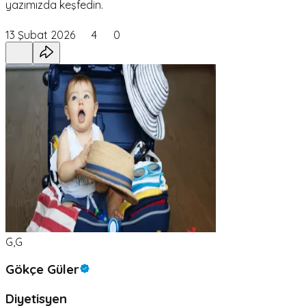
yazımızda keşfedin.
13 Şubat 2026
4
0
G,G
Gökçe Güler
Diyetisyen