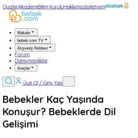
Quizler
Akademi
Bilim Kurulu
Hakkımızda
İletişim
Makale
bebek.com TV
Alışveriş Rehberi
Forum
Danışmanlıklar
Araçlar
Üye Ol / Giriş Yap
Bebekler Kaç Yaşında
Konuşur? Bebeklerde Dil
Gelişimi