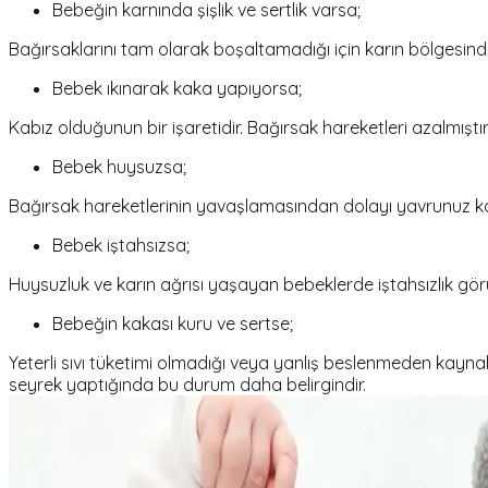
Bebeğin karnında şişlik ve sertlik varsa;
Bağırsaklarını tam olarak boşaltamadığı için karın bölgesinde 
Bebek ıkınarak kaka yapıyorsa;
Kabız olduğunun bir işaretidir. Bağırsak hareketleri azalmışt
Bebek huysuzsa;
Bağırsak hareketlerinin yavaşlamasından dolayı yavrunuz karı
Bebek iştahsızsa;
Huysuzluk ve karın ağrısı yaşayan bebeklerde iştahsızlık görü
Bebeğin kakası kuru ve sertse;
Yeterli sıvı tüketimi olmadığı veya yanlış beslenmeden kaynaklı
seyrek yaptığında bu durum daha belirgindir.