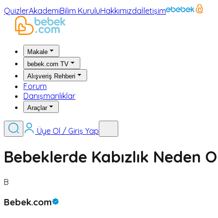
Quizler
Akademi
Bilim Kurulu
Hakkımızda
İletişim
Makale
bebek.com TV
Alışveriş Rehberi
Forum
Danışmanlıklar
Araçlar
Üye Ol / Giriş Yap
Bebeklerde Kabızlık Neden Ol
B
Bebek.com