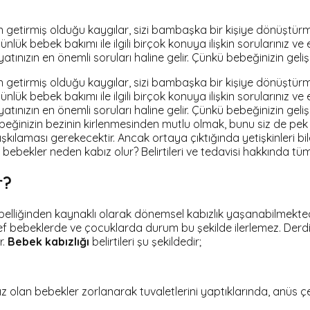
getirmiş olduğu kaygılar, sizi bambaşka bir kişiye dönüştürm
lük bebek bakımı ile ilgili birçok konuya ilişkin sorularınız ve 
atınızın en önemli soruları haline gelir. Çünkü bebeğinizin geli
getirmiş olduğu kaygılar, sizi bambaşka bir kişiye dönüştürm
lük bebek bakımı ile ilgili birçok konuya ilişkin sorularınız ve 
yatınızın en önemli soruları haline gelir. Çünkü bebeğinizin gel
beğinizin bezinin kirlenmesinden mutlu olmak, bunu siz de p
dışkılaması gerekecektir. Ancak ortaya çıktığında yetişkinleri
i bebekler neden kabız olur? Belirtileri ve tedavisi hakkında t
r?
liğinden kaynaklı olarak dönemsel kabızlık yaşanabilmektedir.
ef bebeklerde ve çocuklarda durum bu şekilde ilerlemez. Derdi
r.
Bebek kabızlığı
belirtileri şu şekildedir;
ız olan bebekler zorlanarak tuvaletlerini yaptıklarında, anüs 