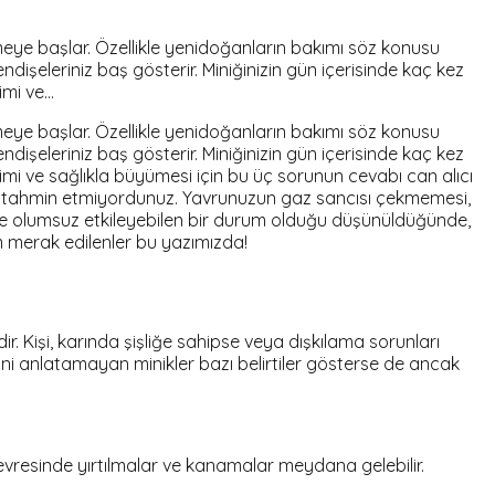
eye başlar. Özellikle yenidoğanların bakımı söz konusu
endişeleriniz baş gösterir. Miniğinizin gün içerisinde kaç kez
şimi ve…
eye başlar. Özellikle yenidoğanların bakımı söz konusu
endişeleriniz baş gösterir. Miniğinizin gün içerisinde kaç kez
işimi ve sağlıkla büyümesi için bu üç sorunun cevabı can alıcı
ek tahmin etmiyordunuz. Yavrunuzun gaz sancısı çekmemesi,
 bile olumsuz etkileyebilen bir durum olduğu düşünüldüğünde,
üm merak edilenler bu yazımızda!
 Kişi, karında şişliğe sahipse veya dışkılama sorunları
ni anlatamayan minikler bazı belirtiler gösterse de ancak
çevresinde yırtılmalar ve kanamalar meydana gelebilir.