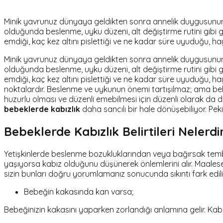
Minik yavrunuz dünyaya geldikten sonra annelik duygusunun 
olduğunda beslenme, uyku düzeni, alt değiştirme rutini gibi gün
emdiği, kaç kez altını pislettiği ve ne kadar süre uyuduğu, hay
Minik yavrunuz dünyaya geldikten sonra annelik duygusunun 
olduğunda beslenme, uyku düzeni, alt değiştirme rutini gibi gün
emdiği, kaç kez altını pislettiği ve ne kadar süre uyuduğu, ha
noktalardır. Beslenme ve uykunun önemi tartışılmaz; ama be
huzurlu olması ve düzenli emebilmesi için düzenli olarak da 
bebeklerde kabızlık
daha sancılı bir hale dönüşebiliyor. Pek
Bebeklerde Kabızlık Belirtileri Nelerdi
Yetişkinlerde beslenme bozukluklarından veya bağırsak tembel
yaşıyorsa kabız olduğunu düşünerek önlemlerini alır. Maales
sizin bunları doğru yorumlamanız sonucunda sıkıntı fark edili
Bebeğin kakasında kan varsa;
Bebeğinizin kakasını yaparken zorlandığı anlamına gelir. Kab