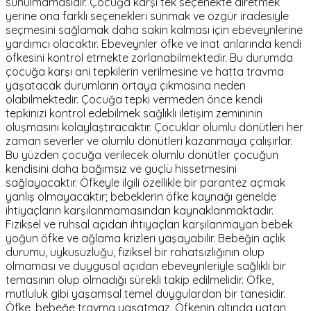
sunulmamasıdır. Çocuğa karşı tek seçenekte diretmek
yerine ona farklı seçenekleri sunmak ve özgür iradesiyle
seçmesini sağlamak daha sakin kalması için ebeveynlerine
yardımcı olacaktır. Ebeveynler öfke ve inat anlarında kendi
öfkesini kontrol etmekte zorlanabilmektedir. Bu durumda
çocuğa karşı ani tepkilerin verilmesine ve hatta travma
yaşatacak durumların ortaya çıkmasına neden
olabilmektedir. Çocuğa tepki vermeden önce kendi
tepkinizi kontrol edebilmek sağlıklı iletişim zemininin
oluşmasını kolaylaştıracaktır. Çocuklar olumlu dönütleri her
zaman severler ve olumlu dönütleri kazanmaya çalışırlar.
Bu yüzden çocuğa verilecek olumlu dönütler çocuğun
kendisini daha bağımsız ve güçlü hissetmesini
sağlayacaktır. Öfkeyle ilgili özellikle bir parantez açmak
yanlış olmayacaktır; bebeklerin öfke kaynağı genelde
ihtiyaçların karşılanmamasından kaynaklanmaktadır.
Fiziksel ve ruhsal açıdan ihtiyaçları karşılanmayan bebek
yoğun öfke ve ağlama krizleri yaşayabilir. Bebeğin açlık
durumu, uykusuzluğu, fiziksel bir rahatsızlığının olup
olmaması ve duygusal açıdan ebeveynleriyle sağlıklı bir
temasının olup olmadığı sürekli takip edilmelidir. Öfke,
mutluluk gibi yaşamsal temel duygulardan bir tanesidir.
Öfke, bebeğe travma yaşatmaz. Öfkenin altında yatan