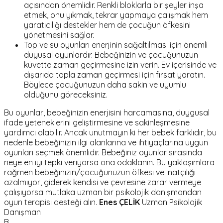
açısından önemlidir. Renkli bloklarla bir şeyler inşa
etmek, onu yıkmak, tekrar yapmaya çalışmak hem
yaratıcılığı destekler hem de çocuğun öfkesini
yönetmesini sağlar.
Top ve su oyunları enerjinin sağaltılması için önemli
duyusal oyunlardır. Bebeğinizin ve çocuğunuzun
küvette zaman geçirmesine izin verin. Ev içerisinde ve
dışarıda topla zaman geçirmesi için fırsat yaratın.
Böylece çocuğunuzun daha sakin ve uyumlu
olduğunu göreceksiniz.
Bu oyunlar, bebeğinizin enerjisini harcamasına, duygusal
ifade yeteneklerini geliştirmesine ve sakinleşmesine
yardımcı olabilir. Ancak unutmayın ki her bebek farklıdır, bu
nedenle bebeğinizin ilgi alanlarına ve ihtiyaçlarına uygun
oyunları seçmek önemlidir. Bebeğiniz oyunlar sırasında
neye en iyi tepki veriyorsa ona odaklanın. Bu yaklaşımlara
rağmen bebeğinizin/çocuğunuzun öfkesi ve inatçılığı
azalmıyor, giderek kendisi ve çevresine zarar vermeye
çalışıyorsa mutlaka uzman bir psikolojik danışmandan
oyun terapisi desteği alın.
Enes ÇELİK
Uzman Psikolojik
Danışman
B