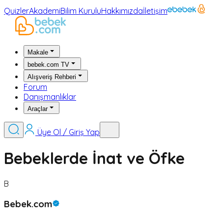
Quizler
Akademi
Bilim Kurulu
Hakkımızda
İletişim
Makale
bebek.com TV
Alışveriş Rehberi
Forum
Danışmanlıklar
Araçlar
Üye Ol / Giriş Yap
Bebeklerde İnat ve Öfke
B
Bebek.com