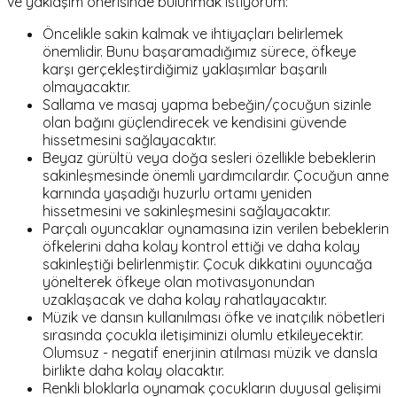
ve yaklaşım önerisinde bulunmak istiyorum:
Öncelikle sakin kalmak ve ihtiyaçları belirlemek
önemlidir. Bunu başaramadığımız sürece, öfkeye
karşı gerçekleştirdiğimiz yaklaşımlar başarılı
olmayacaktır.
Sallama ve masaj yapma bebeğin/çocuğun sizinle
olan bağını güçlendirecek ve kendisini güvende
hissetmesini sağlayacaktır.
Beyaz gürültü
veya doğa sesleri özellikle bebeklerin
sakinleşmesinde önemli yardımcılardır. Çocuğun anne
karnında yaşadığı huzurlu ortamı yeniden
hissetmesini ve sakinleşmesini sağlayacaktır.
Parçalı oyuncaklar oynamasına izin verilen bebeklerin
öfkelerini daha kolay kontrol ettiği ve daha kolay
sakinleştiği belirlenmiştir. Çocuk dikkatini oyuncağa
yönelterek öfkeye olan motivasyonundan
uzaklaşacak ve daha kolay rahatlayacaktır.
Müzik ve dansın kullanılması öfke ve inatçılık nöbetleri
sırasında çocukla iletişiminizi olumlu etkileyecektir.
Olumsuz - negatif enerjinin atılması müzik ve dansla
birlikte daha kolay olacaktır.
Renkli bloklarla oynamak çocukların duyusal gelişimi