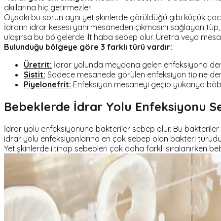
akıllarına hiç getirmezler.
Oysaki bu sorun aynı yetişkinlerde görüldüğü gibi küçük çoc
İdrarın idrar kesesi yani mesaneden çıkmasını sağlayan tüp
ulaşırsa bu bölgelerde iltihaba sebep olur. Üretra veya mesa
Bulunduğu bölgeye göre 3 farklı türü vardır:
Üretrit:
İdrar yolunda meydana gelen enfeksiyona denir.
Sistit:
Sadece mesanede görülen enfeksiyon tipine deni
Piyelonefrit:
Enfeksiyon mesaneyi geçip yukarıya böbrek
Bebeklerde İdrar Yolu Enfeksiyonu S
İdrar yolu enfeksiyonuna bakteriler sebep olur. Bu bakteriler
idrar yolu enfeksiyonlarına en çok sebep olan bakteri türüdü
Yetişkinlerde iltihap sebepleri çok daha farklı sıralanırken b