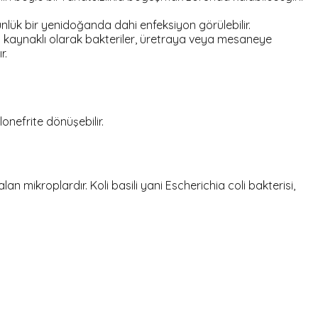
lük bir yenidoğanda dahi enfeksiyon görülebilir.
en kaynaklı olarak bakteriler, üretraya veya mesaneye
r.
nefrite dönüşebilir.
alan mikroplardır.
Koli basili
yani
Escherichia coli
bakterisi,