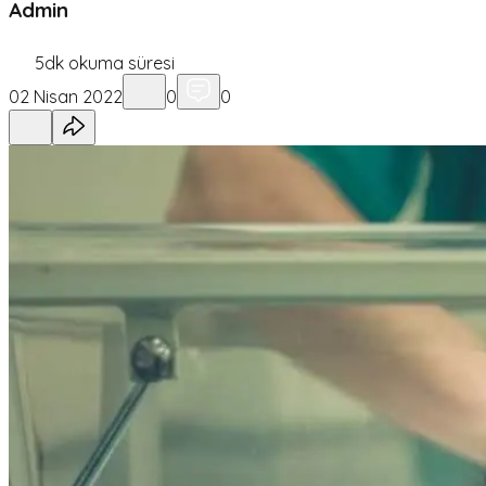
Admin
5
dk okuma süresi
02 Nisan 2022
0
0