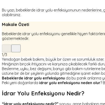
Bu yazı, bebeklerde idrar yolu enfeksiyonunun nedenlerine, gi
olabilirsiniz.
Makale Özeti
Bebeklerde idrar yolu enfeksiyonu genellikle hijyen faktörlerin
göstermektedir.
1
/
3
Yenidoğan bebek bakımı, büyük bir özen ve sorumluluk ister. Ö
Miniğinizin birçok ihtiyacını ve karşınıza çıkabilecek farklı 
Beslenme, uyku, bez değişimi, banyo gibi bakım rutinlerine be
üstüne bir de bir şeylerin yolunda gitmediğine işaret eden b
Bebeklerde idrar yolu enfeksiyonu
da bu panik anlarına yo
Peki yeni doğanlarda
idrar yolu enfeksiyonu neden olur
? 
İdrar Yolu Enfeksiyonu Nedir?
“İdrar yolu enfeksiyonu nedir?”
sorusu, anne babaların mera