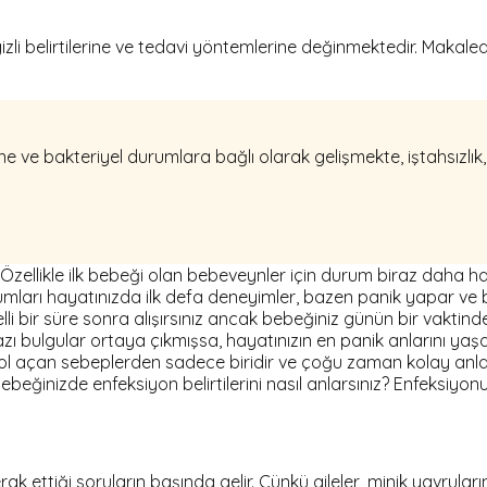
zli belirtilerine ve tedavi yöntemlerine değinmektedir. Makaled
e ve bakteriyel durumlara bağlı olarak gelişmekte, iştahsızlık, h
zellikle ilk bebeği olan bebeveynler için durum biraz daha has
durumları hayatınızda ilk defa deneyimler, bazen panik yapar ve 
lli bir süre sonra alışırsınız ancak bebeğiniz günün bir vaktin
azı bulgular ortaya çıkmışsa, hayatınızın en panik anlarını ya
l açan sebeplerden sadece biridir ve çoğu zaman kolay anlaşıl
Bebeğinizde enfeksiyon belirtilerini nasıl anlarsınız? Enfeksiyonu
k ettiği soruların başında gelir. Çünkü aileler, minik yavrular