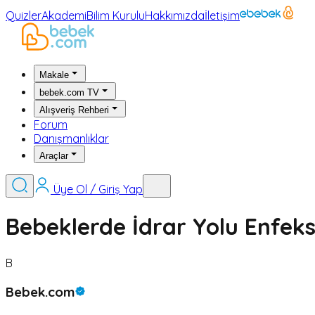
Quizler
Akademi
Bilim Kurulu
Hakkımızda
İletişim
Makale
bebek.com TV
Alışveriş Rehberi
Forum
Danışmanlıklar
Araçlar
Üye Ol / Giriş Yap
Bebeklerde İdrar Yolu Enfek
B
Bebek.com