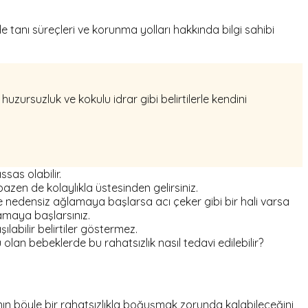
e tanı süreçleri ve korunma yolları hakkında bilgi sahibi
uzursuzluk ve kokulu idrar gibi belirtilerle kendini
sas olabilir.
bazen de kolaylıkla üstesinden gelirsiniz.
de nedensiz ağlamaya başlarsa acı çeker gibi bir hali varsa
şamaya başlarsınız.
abilir belirtiler göstermez.
 olan bebeklerde bu rahatsızlık nasıl tedavi edilebilir?
ının böyle bir rahatsızlıkla boğuşmak zorunda kalabileceğini