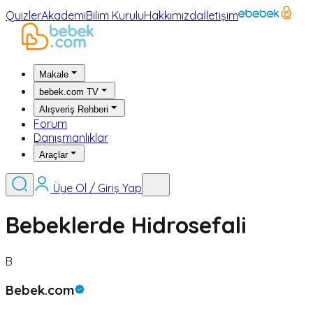
Quizler
Akademi
Bilim Kurulu
Hakkımızda
İletişim
Makale
bebek.com TV
Alışveriş Rehberi
Forum
Danışmanlıklar
Araçlar
Üye Ol / Giriş Yap
Bebeklerde Hidrosefali
B
Bebek.com