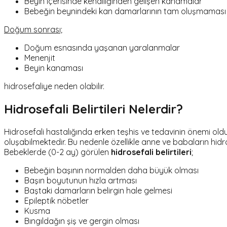
Beyin içerisinde kendiliğinden gelişen kanamalar
Bebeğin beynindeki kan damarlarının tam oluşmaması
Doğum sonrası;
Doğum esnasında yaşanan yaralanmalar
Menenjit
Beyin kanaması
hidrosefaliye neden olabilir.
Hidrosefali Belirtileri Nelerdir?
Hidrosefali hastalığında erken teşhis ve tedavinin önemi old
oluşabilmektedir. Bu nedenle özellikle anne ve babaların hidr
Bebeklerde (0-2 ay) görülen
hidrosefali belirtileri
;
Bebeğin başının normalden daha büyük olması
Başın boyutunun hızla artması
Baştaki damarların belirgin hale gelmesi
Epileptik nöbetler
Kusma
Bıngıldağın şiş ve gergin olması