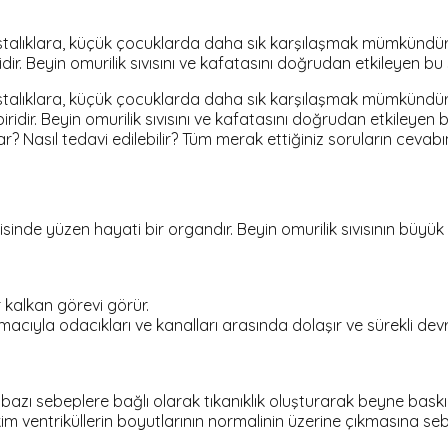
talıklara, küçük çocuklarda daha sık karşılaşmak mümkündür.
ridir. Beyin omurilik sıvısını ve kafatasını doğrudan etkileyen bu
talıklara, küçük çocuklarda daha sık karşılaşmak mümkündür.
ridir. Beyin omurilik sıvısını ve kafatasını doğrudan etkileyen b
r? Nasıl tedavi edilebilir? Tüm merak ettiğiniz soruların cevabını
erisinde yüzen hayati bir organdır. Beyin omurilik sıvısının büyü
 kalkan görevi görür.
macıyla odacıkları ve kanalları arasında dolaşır ve sürekli dev
si ve bazı sebeplere bağlı olarak tıkanıklık oluşturarak beyne 
birikim ventriküllerin boyutlarının normalinin üzerine çıkmasına s