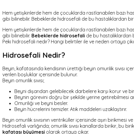
Hem yetişkinlerde hem de çocuklarda rastlanabilen bazı has
gibi bilinebilir. Bebeklerde hidrosefali de bu hastalıklardan bi
Hem yetişkinlerde hem de çocuklarda rastlanabilen bazı has
gibi bilinebilir.
Bebeklerde hidrosefali
de bu hastalıklardan bi
Peki hidrosefali nedir? Hangi belirtiler ile ve neden ortaya çıka
Hidrosefali Nedir?
Beyin, kafatasında kendisinin ürettiği beyin omurilik sıvısı iç
verilen boşluklar içerisinde bulunur.
Beyin omurilik sıvısı;
Beyni dışarıdan gelebilecek darbelere karşı korur ve bir
Beynin görevini doğru bir şekilde yerine getirebilmesi a
Omuriliği ve beyni besler.
Beyin hücrelerini temizler. Atık maddeleri uzaklaştırır.
Beyin omurilik sıvısının ventriküller içerisinde aşırı birikme
Hidrosefali varlığında; omurilik sıvısı kanallarda birikir, bu 
kafatası büyümesi
olarak ortaya çıkar.