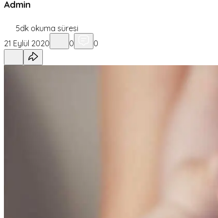
Admin
5
dk okuma süresi
21 Eylül 2020
0
0