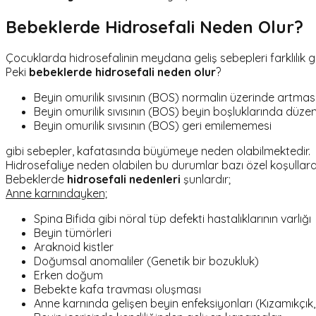
Bebeklerde Hidrosefali Neden Olur?
Çocuklarda hidrosefalinin meydana geliş sebepleri farklılık gös
Peki
bebeklerde hidrosefali neden olur
?
Beyin omurilik sıvısının (BOS) normalin üzerinde artma
Beyin omurilik sıvısının (BOS) beyin boşluklarında düzenli
Beyin omurilik sıvısının (BOS) geri emilememesi
gibi sebepler, kafatasında büyümeye neden olabilmektedir.
Hidrosefaliye neden olabilen bu durumlar bazı özel koşullara 
Bebeklerde
hidrosefali nedenleri
şunlardır;
Anne karnındayken;
Spina Bifida gibi nöral tüp defekti hastalıklarının varlığı
Beyin tümörleri
Araknoid kistler
Doğumsal anomaliler (Genetik bir bozukluk)
Erken doğum
Bebekte kafa travması oluşması
Anne karnında gelişen beyin enfeksiyonları (Kızamıkçık