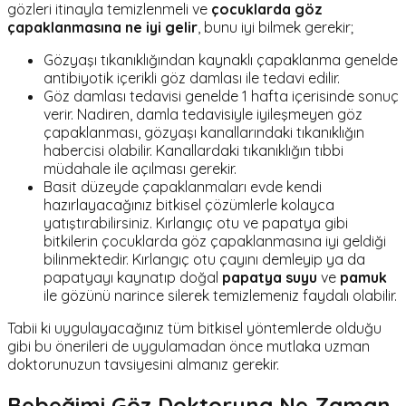
gözleri itinayla temizlenmeli ve
çocuklarda göz
çapaklanmasına ne iyi gelir
, bunu iyi bilmek gerekir;
Gözyaşı tıkanıklığından kaynaklı çapaklanma genelde
antibiyotik içerikli göz damlası ile tedavi edilir.
Göz damlası tedavisi genelde 1 hafta içerisinde sonuç
verir. Nadiren, damla tedavisiyle iyileşmeyen göz
çapaklanması, gözyaşı kanallarındaki tıkanıklığın
habercisi olabilir. Kanallardaki tıkanıklığın tıbbi
müdahale ile açılması gerekir.
Basit düzeyde çapaklanmaları evde kendi
hazırlayacağınız bitkisel çözümlerle kolayca
yatıştırabilirsiniz. Kırlangıç otu ve papatya gibi
bitkilerin çocuklarda göz çapaklanmasına iyi geldiği
bilinmektedir. Kırlangıç otu çayını demleyip ya da
papatyayı kaynatıp doğal
papatya suyu
ve
pamuk
ile gözünü narince silerek temizlemeniz faydalı olabilir.
Tabii ki uygulayacağınız tüm bitkisel yöntemlerde olduğu
gibi bu önerileri de uygulamadan önce mutlaka uzman
doktorunuzun tavsiyesini almanız gerekir.
Bebeğimi Göz Doktoruna Ne Zaman