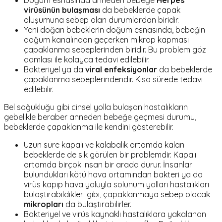
Doğum esnasında anneden bebeğe
Herpes
virüsünün bulaşması
da bebeklerde çapak
oluşumuna sebep olan durumlardan biridir.
Yeni doğan bebeklerin doğum esnasında, bebeğin
doğum kanalından geçerken mikrop kapması
çapaklanma sebeplerinden biridir. Bu problem göz
damlası ile kolayca tedavi edilebilir.
Bakteriyel ya da
viral enfeksiyonlar
da bebeklerde
çapaklanma sebeplerindendir. Kısa sürede tedavi
edilebilir.
Bel soğukluğu gibi cinsel yolla bulaşan hastalıkların
gebelikle beraber anneden bebeğe geçmesi durumu,
bebeklerde çapaklanma ile kendini gösterebilir.
Uzun süre kapalı ve kalabalık ortamda kalan
bebeklerde de sık görülen bir problemdir. Kapalı
ortamda birçok insan bir arada durur. İnsanlar
bulundukları kötü hava ortamından bakteri ya da
virüs kapıp hava yoluyla solunum yolları hastalıkları
bulaştırabildikleri gibi, çapaklanmaya sebep olacak
mikropları
da bulaştırabilirler.
Bakteriyel ve virüs kaynaklı hastalıklara yakalanan