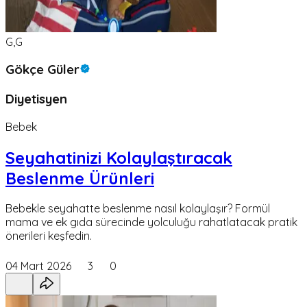
G,G
Gökçe Güler
Diyetisyen
Bebek
Seyahatinizi Kolaylaştıracak
Beslenme Ürünleri
Bebekle seyahatte beslenme nasıl kolaylaşır? Formül
mama ve ek gıda sürecinde yolculuğu rahatlatacak pratik
önerileri keşfedin.
04 Mart 2026
3
0