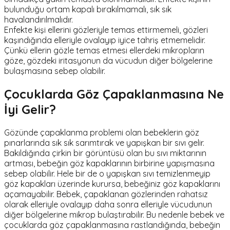
bulunduğu ortam kapalı bırakılmamalı, sık sık
havalandırılmalıdır.
Enfekte kişi ellerini gözleriyle temas ettirmemeli, gözleri
kaşındığında elleriyle ovalayıp iyice tahriş etmemelidir.
Çünkü ellerin gözle temas etmesi ellerdeki mikropların
göze, gözdeki iritasyonun da vücudun diğer bölgelerine
bulaşmasına sebep olabilir.
Çocuklarda Göz Çapaklanmasına Ne
İyi Gelir?
Gözünde çapaklanma problemi olan bebeklerin göz
pınarlarında sık sık sarımtırak ve yapışkan bir sıvı gelir.
Bakıldığında çirkin bir görüntüsü olan bu sıvı miktarının
artması, bebeğin göz kapaklarının birbirine yapışmasına
sebep olabilir. Hele bir de o yapışkan sıvı temizlenmeyip
göz kapakları üzerinde kurursa, bebeğiniz göz kapaklarını
açamayabilir. Bebek, çapaklanan gözlerinden rahatsız
olarak elleriyle ovalayıp daha sonra elleriyle vücudunun
diğer bölgelerine mikrop bulaştırabilir. Bu nedenle bebek ve
çocuklarda göz çapaklanmasına rastlandığında, bebeğin