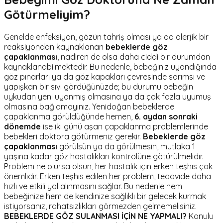
Götürmeliyim?
Genelde enfeksiyon, gözün tahriş olması ya da alerjik bir
reaksiyondan kaynaklanan
bebeklerde göz
çapaklanması
, nadiren de olsa daha ciddi bir durumdan
kaynaklanabilmektedir. Bu nedenle, bebeğiniz uyandığında
göz pınarları ya da göz kapakları çevresinde sarımsı ve
yapışkan bir sıvı gördüğünüzde; bu durumu bebeğin
uykudan yeni uyanmış olmasına ya da çok fazla uyumuş
olmasına bağlamayınız.
Yenidoğan bebeklerde
çapaklanma görüldüğünde hemen,
6. aydan sonraki
dönemde
ise iki günü aşan çapaklanma problemlerinde
bebekleri doktora götürmeniz gerekir.
Bebeklerde göz
çapaklanması
görülsün ya da görülmesin, mutlaka 1
yaşına kadar göz hastalıkları kontrolüne götürülmelidir.
Problem ne olursa olsun, her hastalık için erken teşhis çok
önemlidir. Erken teşhis edilen her problem, tedavide daha
hızlı ve etkili yol alınmasını sağlar. Bu nedenle hem
bebeğinize hem de kendinize sağlıklı bir gelecek kurmak
istiyorsanız, rahatsızlıkları görmezden gelmemelisiniz.
BEBEKLERDE GÖZ SULANMASI İÇİN NE YAPMALI?
Konulu