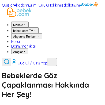
Quizler
Akademi
Bilim Kurulu
Hakkımızda
İletişim
Makale
bebek.com TV
Alışveriş Rehberi
Forum
Danışmanlıklar
Araçlar
Üye Ol / Giriş Yap
Bebeklerde Göz
Çapaklanması Hakkında
Her Şey!