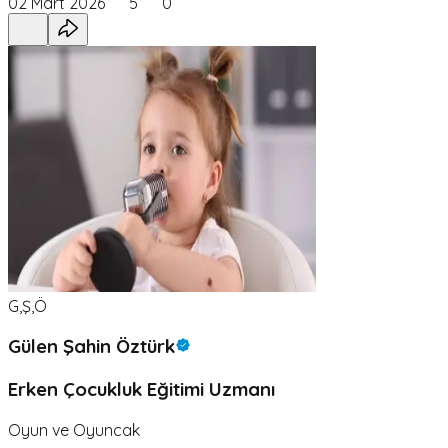
02 Mart 2026
5
0
G,Ş,Ö
Gülen Şahin Öztürk
Erken Çocukluk Eğitimi Uzmanı
Oyun ve Oyuncak