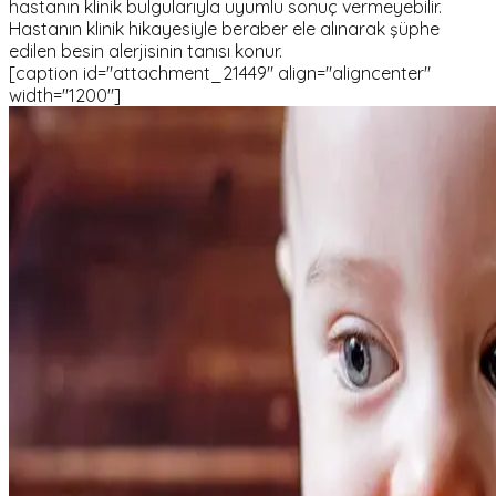
hastanın klinik bulgularıyla uyumlu sonuç vermeyebilir.
Hastanın klinik hikayesiyle beraber ele alınarak şüphe
edilen besin alerjisinin tanısı konur.
[caption id="attachment_21449" align="aligncenter"
width="1200"]