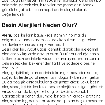
Eğer bağışıklık sisteminin tepkisi ile reaksiyon gelişirse tıbbi
anlamda, gerçek alerjik tepkiler meydana gelir. Ancak
günlük hayatta bunların hepsi besin alerjisi olarak
değerlendirilir.
Besin Alerjileri Neden Olur?
Alerji,
bazı kişilerin bağışıklık sisteminin normal dışı
çalışarak, aslında zararsız olarak kabul etmesi gereken
maddelere karşı aşırı tepki vermesidir.
Besin alerjileri, vücut yapısı genetik olarak alerjiye eğilimli
olan atopik kişilerde ortaya çıkar. Bu tür duyarlılığa sahip
kişilerde bazı besinlerle vücudun karşılaşmasından sonra
gelişen tepkiler, beklenenden farklı ve sadece o besine
özgü olur.
Alerji geliştirilmiş olan besinin tekrar yenmesinden sonra,
sağlıklı kişilerde görülmeyen aşırı duyarlılık belirtileri gelişir.
Bu da değişik klinik bulgularla karşımıza çıkar. Çoklu besin
alerjisinde, kişi birden fazla besine alerjik reaksiyon gösterir
ve bu durumda kişiye herhangi bir besin dokunabilir.
Çapraz alerji denen durumda, bir besinin içindeki proteine
alerjisi olan kişi, benzer proteine sahip olan başka besinlere