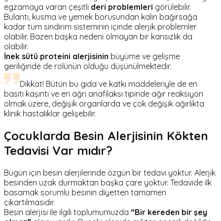
egzamaya varan çeşitli
deri problemleri
görülebilir.
Bulantı, kusma ve yemek borusundan kalın bağırsağa
kadar tüm sindirim sisteminin içinde alerjik problemler
olabilir. Bazen başka nedeni olmayan bir kansızlık da
olabilir.
İnek sütü proteini alerjisinin
büyüme ve gelişme
geriliğinde de rolünün olduğu düşünülmektedir.
Dikkat! Bütün bu gıda ve katkı maddeleriyle de en
basiti kaşıntı ve en ağrı anafilaksi tipinde ağır reaksiyon
olmak üzere, değişik organlarda ve çok değişik ağırlıkta
klinik hastalıklar gelişebilir.
Çocuklarda Besin Alerjisinin Kökten
Tedavisi Var mıdır?
Bugün için besin alerjilerinde özgün bir tedavi yoktur. Alerjik
besinden uzak durmaktan başka çare yoktur. Tedavide ilk
basamak sorumlu besinin diyetten tamamen
çıkartılmasıdır.
Besin alerjisi ile ilgili toplumumuzda
“Bir kereden bir şey