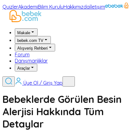
Quizler
Akademi
Bilim Kurulu
Hakkımızda
İletişim
Makale
bebek.com TV
Alışveriş Rehberi
Forum
Danışmanlıklar
Araçlar
Üye Ol / Giriş Yap
Bebeklerde Görülen Besin
Alerjisi Hakkında Tüm
Detaylar