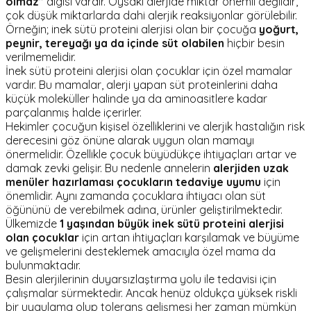
olmaz”
algısı vardır. Oysaki alerjide miktar önemli değildir,
çok düşük miktarlarda dahi alerjik reaksiyonlar görülebilir.
Örneğin; inek sütü proteini alerjisi olan bir çocuğa
yoğurt,
peynir, tereyağı ya da içinde süt olabilen
hiçbir besin
verilmemelidir.
İnek sütü proteini alerjisi olan çocuklar için özel mamalar
vardır. Bu mamalar, alerji yapan süt proteinlerini daha
küçük moleküller halinde ya da aminoasitlere kadar
parçalanmış halde içerirler.
Hekimler çocuğun kişisel özelliklerini ve alerjik hastalığın risk
derecesini göz önüne alarak uygun olan mamayı
önermelidir. Özellikle çocuk büyüdükçe ihtiyaçları artar ve
damak zevki gelişir. Bu nedenle annelerin
alerjiden uzak
menüler hazırlaması çocukların tedaviye uyumu
için
önemlidir. Aynı zamanda çocuklara ihtiyacı olan süt
öğününü de verebilmek adına, ürünler geliştirilmektedir.
Ülkemizde
1 yaşından büyük inek sütü proteini alerjisi
olan çocuklar
için artan ihtiyaçları karşılamak ve büyüme
ve gelişmelerini desteklemek amacıyla özel mama da
bulunmaktadır.
Besin alerjilerinin duyarsızlaştırma yolu ile tedavisi için
çalışmalar sürmektedir. Ancak henüz oldukça yüksek riskli
bir uygulama olup tolerans gelişmesi her zaman mümkün