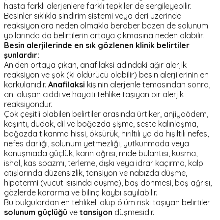
hasta farklı alerjenlere farklı tepkiler de sergileyebilir.
Besinler sıklıkla sindirim sistemi veya deri üzerinde
reaksiyonlara neden olmakla beraber bazen de solunum
yollarında da belirtilerin ortaya çıkmasına neden olabilir.
Besin alerjilerinde en sık gözlenen klinik belirtiler
şunlardır:
Aniden ortaya çıkan, anafilaksi adındaki ağır alerjik
reaksiyon ve şok (ki öldürücü olabilir) besin alerjilerinin en
korkulanıdır.
Anafilaksi
kişinin alerjenle temasından sonra,
ani oluşan ciddi ve hayati tehlike taşıyan bir alerjik
reaksiyondur.
Çok çeşitli olabilen belirtiler arasında ürtiker, anjiyoödem,
kaşıntı, dudak, dil ve boğazda şişme, seste kalınlaşma,
boğazda tıkanma hissi, öksürük, hırıltılı ya da hışıltılı nefes,
nefes darlığı, solunum yetmezliği, yutkunmada veya
konuşmada güçlük, karın ağrısı, mide bulantısı, kusma,
ishal, kas spazmı, terleme, dışkı veya idrar kaçırma, kalp
atışlarında düzensizlik, tansiyon ve nabızda düşme,
hipotermi (vücut ısısında düşme), baş dönmesi, baş ağrısı,
gözlerde kararma ve bilinç kaybı sayılabilir.
Bu bulgulardan en tehlikeli olup ölüm riski taşıyan belirtiler
solunum güçlüğü
ve
tansiyon
düşmesidir.