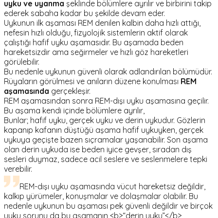
uyku ve uyanma
şeklinde bölümlere ayrılır ve birbirini takip
ederek sabaha kadar bu şekilde devam eder.
Uykunun ilk aşaması REM denilen kalbin daha hızlı attığı,
nefesin hızlı olduğu, fizyolojik sistemlerin aktif olarak
çalıştığı hafif uyku aşamasıdır. Bu aşamada beden
hareketsizdir ama seğirmeler ve hızlı göz hareketleri
görülebilir.
Bu nedenle uykunun güvenli olarak adlandırılan bölümüdür.
Rüyaların görülmesi ve anıların düzene konulması
REM
aşamasında
gerçekleşir.
REM aşamasından sonra REM-dışı uyku aşamasına geçilir.
Bu aşama kendi içinde bölümlere ayrılır,
Bunlar; hafif uyku, gerçek uyku ve derin uykudur. Gözlerin
kapanıp kafanın düştüğü aşama hafif uykuyken, gerçek
uykuya geçişte bazen sıçramalar yaşanabilir. Son aşama
olan derin uykuda ise beden iyice gevşer, sıradan dış
sesleri duymaz, sadece acil seslere ve seslenmelere tepki
verebilir.
REM-dışı uyku aşamasında vücut hareketsiz değildir,
kalkıp yürümeler, konuşmalar ve dolaşmalar olabilir. Bu
nedenle uykunun bu aşaması pek güvenli değildir ve birçok
uyku sorunu da bu aşamanın <b>“derin uyku”</b>