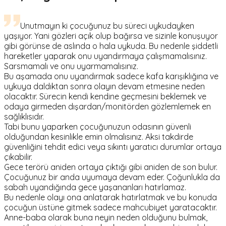
Unutmayın ki çocuğunuz bu süreci uykudayken
yaşıyor. Yani gözleri açık olup bağırsa ve sizinle konuşuyor
gibi görünse de aslında o hala uykuda. Bu nedenle şiddetli
hareketler yaparak onu uyandırmaya çalışmamalısınız.
Sarsmamalı ve onu uyarmamalısınız.
Bu aşamada onu uyandırmak sadece kafa karışıklığına ve
uykuya daldıktan sonra olayın devam etmesine neden
olacaktır. Sürecin kendi kendine geçmesini beklemek ve
odaya girmeden dışardan/monitörden gözlemlemek en
sağlıklısıdır.
Tabi bunu yaparken çocuğunuzun odasının güvenli
olduğundan kesinlikle emin olmalısınız. Aksi takdirde
güvenliğini tehdit edici veya sıkıntı yaratıcı durumlar ortaya
çıkabilir.
Gece terörü aniden ortaya çıktığı gibi aniden de son bulur.
Çocuğunuz bir anda uyumaya devam eder. Çoğunlukla da
sabah uyandığında gece yaşananları hatırlamaz.
Bu nedenle olayı ona anlatarak hatırlatmak ve bu konuda
çocuğun üstüne gitmek sadece mahcubiyet yaratacaktır.
Anne-baba olarak buna neyin neden olduğunu bulmak,