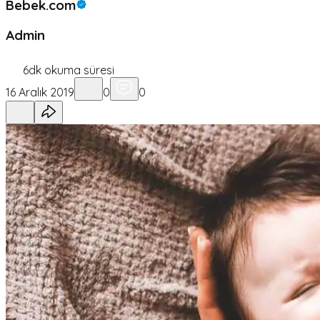
Bebek.com
Admin
6
dk okuma süresi
16 Aralık 2019
0
0