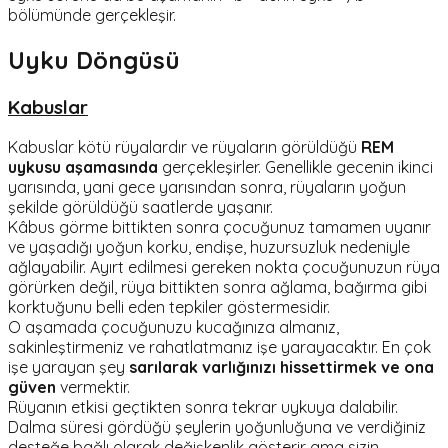
bölümünde gerçekleşir.
Uyku Döngüsü
Kabuslar
Kabuslar kötü rüyalardır ve rüyaların görüldüğü
REM
uykusu aşamasında
gerçekleşirler. Genellikle gecenin ikinci
yarısında, yani gece yarısından sonra, rüyaların yoğun
şekilde görüldüğü saatlerde yaşanır.
Kâbus görme bittikten sonra çocuğunuz tamamen uyanır
ve yaşadığı yoğun korku, endişe, huzursuzluk nedeniyle
ağlayabilir. Ayırt edilmesi gereken nokta çocuğunuzun rüya
görürken değil, rüya bittikten sonra ağlama, bağırma gibi
korktuğunu belli eden tepkiler göstermesidir.
O aşamada çocuğunuzu kucağınıza almanız,
sakinleştirmeniz ve rahatlatmanız işe yarayacaktır. En çok
işe yarayan şey
sarılarak varlığınızı hissettirmek ve ona
güven
vermektir.
Rüyanın etkisi geçtikten sonra tekrar uykuya dalabilir.
Dalma süresi gördüğü şeylerin yoğunluğuna ve verdiğiniz
desteğe bağlı olarak değişkenlik gösterir ama sizin