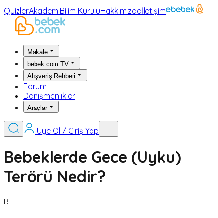
Quizler
Akademi
Bilim Kurulu
Hakkımızda
İletişim
Makale
bebek.com TV
Alışveriş Rehberi
Forum
Danışmanlıklar
Araçlar
Üye Ol / Giriş Yap
Bebeklerde Gece (Uyku)
Terörü Nedir?
B