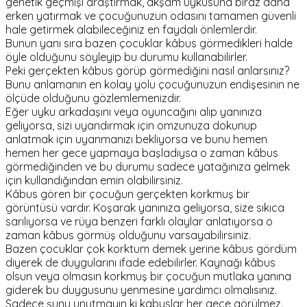
genetik geçmişi araştırmak, akşam uykusuna biraz daha
erken yatırmak ve çocuğunuzun odasını tamamen güvenli
hale getirmek alabileceğiniz en faydalı önlemlerdir.
Bunun yanı sıra bazen çocuklar kâbus görmedikleri halde
öyle olduğunu söyleyip bu durumu kullanabilirler.
Peki gerçekten kâbus görüp görmediğini nasıl anlarsınız?
Bunu anlamanın en kolay yolu çocuğunuzun endişesinin ne
ölçüde olduğunu gözlemlemenizdir.
Eğer uyku arkadaşını veya oyuncağını alıp yanınıza
geliyorsa, sizi uyandırmak için omzunuza dokunup
anlatmak için uyanmanızı bekliyorsa ve bunu hemen
hemen her gece yapmaya başladıysa o zaman kâbus
görmediğinden ve bu durumu sadece yatağınıza gelmek
için kullandığından emin olabilirsiniz.
Kâbus gören bir çocuğun gerçekten korkmuş bir
görüntüsü vardır. Koşarak yanınıza geliyorsa, size sıkıca
sarılıyorsa ve rüya benzeri farklı olaylar anlatıyorsa o
zaman kâbus görmüş olduğunu varsayabilirsiniz.
Bazen çocuklar çok korktum demek yerine kâbus gördüm
diyerek de duygularını ifade edebilirler. Kaynağı kâbus
olsun veya olmasın korkmuş bir çocuğun mutlaka yanına
giderek bu duygusunu yenmesine yardımcı olmalısınız.
Sadece şunu unutmayın ki kabuslar her gece görülmez.