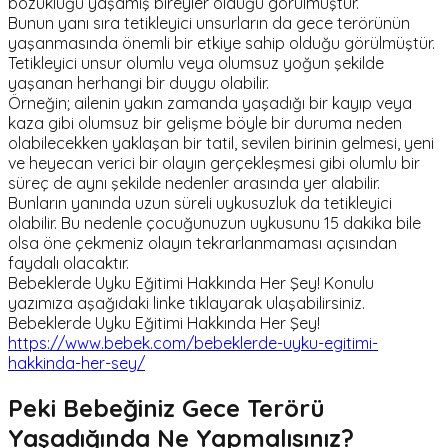
bozukluğu yaşamış bireyler olduğu görülmüştür.
Bunun yanı sıra tetikleyici unsurların da gece terörünün
yaşanmasında önemli bir etkiye sahip olduğu görülmüştür.
Tetikleyici unsur olumlu veya olumsuz yoğun şekilde
yaşanan herhangi bir duygu olabilir.
Örneğin; ailenin yakın zamanda yaşadığı bir kayıp veya
kaza gibi olumsuz bir gelişme böyle bir duruma neden
olabilecekken yaklaşan bir tatil, sevilen birinin gelmesi, yeni
ve heyecan verici bir olayın gerçekleşmesi gibi olumlu bir
süreç de aynı şekilde nedenler arasında yer alabilir.
Bunların yanında uzun süreli uykusuzluk da tetikleyici
olabilir. Bu nedenle çocuğunuzun uykusunu 15 dakika bile
olsa öne çekmeniz olayın tekrarlanmaması açısından
faydalı olacaktır.
Bebeklerde Uyku Eğitimi Hakkında Her Şey! Konulu
yazımıza aşağıdaki linke tıklayarak ulaşabilirsiniz.
Bebeklerde Uyku Eğitimi Hakkında Her Şey!
https://www.bebek.com/bebeklerde-uyku-egitimi-
hakkinda-her-sey/
Peki Bebeğiniz Gece Terörü
Yaşadığında Ne Yapmalısınız?