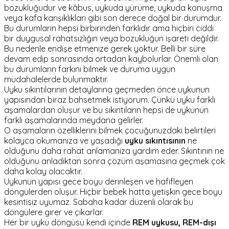
bozukluğudur ve kâbus, uykuda yürüme, uykuda konuşma
veya kafa karışıklıkları gibi son derece doğal bir durumdur.
Bu durumların hepsi birbirinden farklıdır ama hiçbiri ciddi
bir duygusal rahatsızlığın veya bozukluğun işareti değildir.
Bu nedenle endişe etmenize gerek yoktur. Belli bir süre
devam edip sonrasında ortadan kaybolurlar. Önemli olan
bu durumların farkını bilmek ve duruma uygun
müdahalelerde bulunmaktır.
Uyku sıkıntılarının detaylarına geçmeden önce uykunun
yapısından biraz bahsetmek istiyorum. Çünkü uyku farklı
aşamalardan oluşur ve bu sıkıntıların hepsi de uykunun
farklı aşamalarında meydana gelirler.
O aşamaların özelliklerini bilmek çocuğunuzdaki belirtileri
kolayca okumanıza ve yaşadığı
uyku sıkıntısının
ne
olduğunu daha rahat anlamanıza yardım eder. Sıkıntının ne
olduğunu anladıktan sonra çözüm aşamasına geçmek çok
daha kolay olacaktır.
Uykunun yapısı gece boyu derinleşen ve hafifleyen
döngülerden oluşur. Hiçbir bebek hatta yetişkin gece boyu
kesintisiz uyumaz. Sabaha kadar düzenli olarak bu
döngülere girer ve çıkarlar.
Her bir uyku döngüsü kendi içinde
REM uykusu, REM-dışı