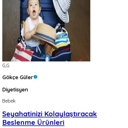
G,G
Gökçe Güler
Diyetisyen
Bebek
Seyahatinizi Kolaylaştıracak
Beslenme Ürünleri