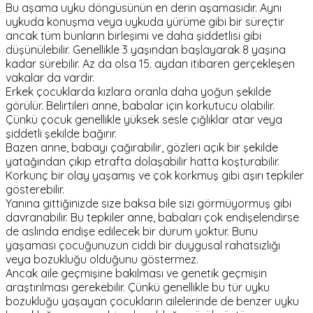
Bu aşama uyku döngüsünün en derin aşamasıdır. Aynı
uykuda konuşma veya uykuda yürüme gibi bir süreçtir
ancak tüm bunların birleşimi ve daha şiddetlisi gibi
düşünülebilir. Genellikle 3 yaşından başlayarak 8 yaşına
kadar sürebilir. Az da olsa 15. aydan itibaren gerçekleşen
vakalar da vardır.
Erkek çocuklarda kızlara oranla daha yoğun şekilde
görülür. Belirtileri anne, babalar için korkutucu olabilir.
Çünkü çocuk genellikle yüksek sesle çığlıklar atar veya
şiddetli şekilde bağırır.
Bazen anne, babayı çağırabilir, gözleri açık bir şekilde
yatağından çıkıp etrafta dolaşabilir hatta koşturabilir.
Korkunç bir olay yaşamış ve çok korkmuş gibi aşırı tepkiler
gösterebilir.
Yanına gittiğinizde size baksa bile sizi görmüyormuş gibi
davranabilir. Bu tepkiler anne, babaları çok endişelendirse
de aslında endişe edilecek bir durum yoktur. Bunu
yaşaması çocuğunuzun ciddi bir duygusal rahatsızlığı
veya bozukluğu olduğunu göstermez.
Ancak aile geçmişine bakılması ve genetik geçmişin
araştırılması gerekebilir. Çünkü genellikle bu tür uyku
bozukluğu yaşayan çocukların ailelerinde de benzer uyku