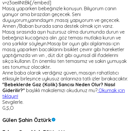
v=z3aeiIINtBk[/embed]
Masaj yaparken bebeğinizle konuşun. Biliyorum canın
yanıyor ama birazdan geçecek. Seni
duyuyorum,yanındayım ,masaj yapıyorum ve geçecek.
Annen /Baban burada sana destek olmak için varız.
Masaj sırasında aşırı huzursuz olma durumunda durun ve
bebeğinizi kucağınıza alın ,göz teması mutlaka kurun ve
ona şarkılar söyleyin.Masajı bir oyun gibi algılaması için
masaj yaparken bacaklarını bisiklet çevirir gibi hareketler
yaptığımızda vın vın , düt düt gibi oyunsal dil ifadelerini
sıkça kullanın. En önemlisi ten temasımız ve sakin yumuşak
ses tonumuz olacaktır..
Anne baba olarak verdiğiniz güven, masajın rahatlatıcı
etkisiyle birleşince uykusuz anlarınıza tatlı izler bırakacaktır.
"Bebeklerde Gaz (Kolik) Sancısı Neden Olur? Nasıl
Giderilir?"
başlıklı makalemizi okudunuz mu?
Okumak için
tıklayın!
Sevgilerle.
G,Ş,Ö
Gülen Şahin Öztürk