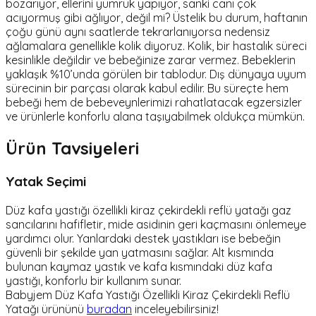
bozarıyor, ellerini yumruk yapıyor, sanki canı çok
acıyormuş gibi ağlıyor, değil mi? Üstelik bu durum, haftanın
çoğu günü aynı saatlerde tekrarlanıyorsa nedensiz
ağlamalara genellikle kolik diyoruz. Kolik, bir hastalık süreci
kesinlikle değildir ve bebeğinize zarar vermez. Bebeklerin
yaklaşık %10’unda görülen bir tablodur. Dış dünyaya uyum
sürecinin bir parçası olarak kabul edilir. Bu süreçte hem
bebeği hem de bebeveynlerimizi rahatlatacak egzersizler
ve ürünlerle konforlu alana taşıyabilmek oldukça mümkün.
Ürün Tavsiyeleri
Yatak Seçimi
Düz kafa yastığı özellikli kiraz çekirdekli reflü yatağı gaz
sancılarını hafifletir, mide asidinin geri kaçmasını önlemeye
yardımcı olur. Yanlardaki destek yastıkları ise bebeğin
güvenli bir şekilde yan yatmasını sağlar. Alt kısmında
bulunan kaymaz yastık ve kafa kısmındaki düz kafa
yastığı, konforlu bir kullanım sunar.
Babyjem Düz Kafa Yastığı Özellikli Kiraz Çekirdekli Reflü
Yatağı ürününü
buradan
inceleyebilirsiniz!