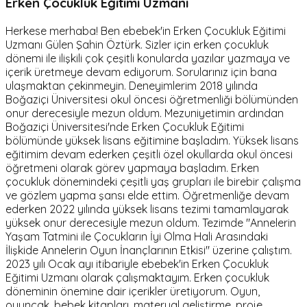
Erken Çocukluk Eğitimi Uzmanı
Herkese merhaba! Ben ebebek'in Erken Çocukluk Eğitimi
Uzmanı Gülen Şahin Öztürk. Sizler için erken çocukluk
dönemi ile ilişkili çok çeşitli konularda yazılar yazmaya ve
içerik üretmeye devam ediyorum. Sorularınız için bana
ulaşmaktan çekinmeyin. Deneyimlerim 2018 yılında
Boğaziçi Üniversitesi okul öncesi öğretmenliği bölümünden
onur derecesiyle mezun oldum. Mezuniyetimin ardından
Boğaziçi Üniversitesi'nde Erken Çocukluk Eğitimi
bölümünde yüksek lisans eğitimine başladım. Yüksek lisans
eğitimim devam ederken çeşitli özel okullarda okul öncesi
öğretmeni olarak görev yapmaya başladım. Erken
çocukluk dönemindeki çeşitli yaş grupları ile birebir çalışma
ve gözlem yapma şansı elde ettim. Öğretmenliğe devam
ederken 2022 yılında yüksek lisans tezimi tamamlayarak
yüksek onur derecesiyle mezun oldum. Tezimde "Annelerin
Yaşam Tatmini ile Çocukların İyi Olma Hali Arasındaki
İlişkide Annelerin Oyun İnançlarının Etkisi" üzerine çalıştım.
2023 yılı Ocak ayı itibariyle ebebek'in Erken Çocukluk
Eğitimi Uzmanı olarak çalışmaktayım. Erken çocukluk
döneminin önemine dair içerikler üretiyorum. Oyun,
oyuncak, bebek kitapları, materyal geliştirme, proje