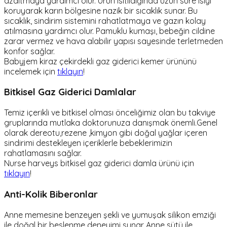
azaltmaya yardımcı olur. Ürün ısıtıldığında uzun süre ısıyı
koruyarak karın bölgesine nazik bir sıcaklık sunar. Bu
sıcaklık, sindirim sistemini rahatlatmaya ve gazın kolay
atılmasına yardımcı olur. Pamuklu kumaşı, bebeğin cildine
zarar vermez ve hava alabilir yapısı sayesinde terletmeden
konfor sağlar.
Babyjem kiraz çekirdekli gaz giderici kemer ürününü
incelemek için
tıklayın
!
Bitkisel Gaz Giderici Damlalar
Temiz içerikli ve bitkisel olması önceliğimiz olan bu takviye
gruplarında mutlaka doktorunuza danışmak önemli.Genel
olarak dereotu,rezene ,kimyon gibi doğal yağlar içeren
sindirimi destekleyen içeriklerle bebeklerimizin
rahatlamasını sağlar.
Nurse harveys bitkisel gaz giderici damla ürünü için
tıklayın
!
Anti-Kolik Biberonlar
Anne memesine benzeyen şekli ve yumuşak silikon emziği
ile doğal bir beslenme deneyimi sunar..Anne sütü ile