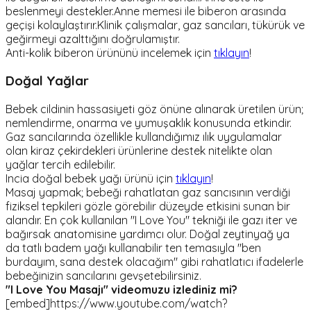
beslenmeyi destekler.Anne memesi ile biberon arasında
geçişi kolaylaştırır.Klinik çalışmalar, gaz sancıları, tükürük ve
geğirmeyi azalttığını doğrulamıştır.
Anti-kolik biberon ürününü incelemek için
tıklayın
!
Doğal Yağlar
Bebek cildinin hassasiyeti göz önüne alınarak üretilen ürün;
nemlendirme, onarma ve yumuşaklık konusunda etkindir.
Gaz sancılarında özellikle kullandığımız ılık uygulamalar
olan kiraz çekirdekleri ürünlerine destek nitelikte olan
yağlar tercih edilebilir.
Incia doğal bebek yağı ürünü için
tıklayın
!
Masaj yapmak; bebeği rahatlatan gaz sancısının verdiği
fiziksel tepkileri gözle görebilir düzeyde etkisini sunan bir
alandır. En çok kullanılan "I Love You" tekniği ile gazı iter ve
bağırsak anatomisine yardımcı olur. Doğal zeytinyağ ya
da tatlı badem yağı kullanabilir ten temasıyla "ben
burdayım, sana destek olacağım" gibi rahatlatıcı ifadelerle
bebeğinizin sancılarını gevşetebilirsiniz.
"I Love You Masajı" videomuzu izlediniz mi?
[embed]https://www.youtube.com/watch?