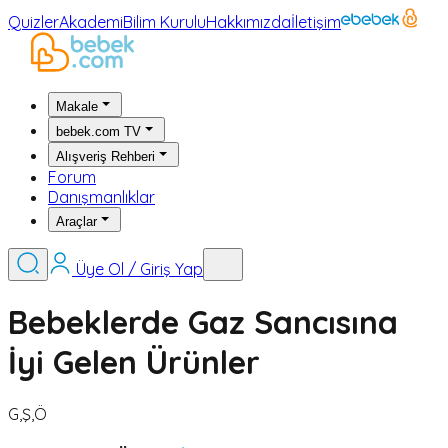
Quizler
Akademi
Bilim Kurulu
Hakkımızda
İletişim
Makale
bebek.com TV
Alışveriş Rehberi
Forum
Danışmanlıklar
Araçlar
Üye Ol / Giriş Yap
Bebeklerde Gaz Sancısına
İyi Gelen Ürünler
G,Ş,Ö