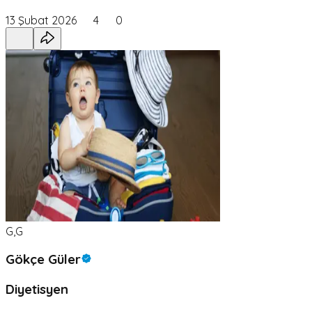
13 Şubat 2026
4
0
G,G
Gökçe Güler
Diyetisyen