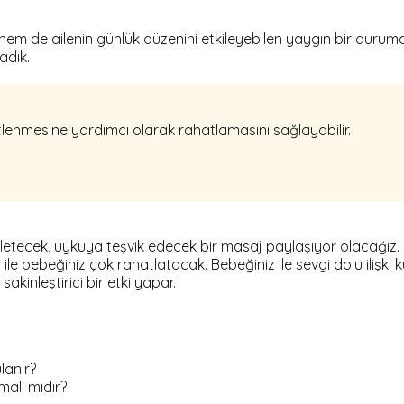
em de ailenin günlük düzenini etkileyebilen yaygın bir durum
ladık.
tlenmesine yardımcı olarak rahatlamasını sağlayabilir.
fifletecek, uykuya teşvik edecek bir masaj paylaşıyor olacağız.
ile bebeğiniz çok rahatlatacak. Bebeğiniz ile sevgi dolu ilişk
kinleştirici bir etki yapar.
lanır?
malı mıdır?