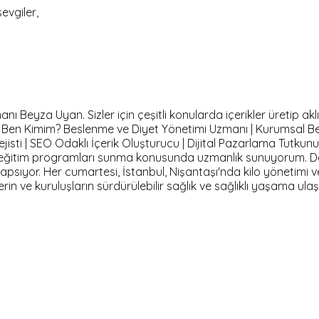
evgiler,
Beyza Uyan. Sizler için çeşitli konularda içerikler üretip aklı
m. Ben Kimim? Beslenme ve Diyet Yönetimi Uzmanı | Kurumsal B
isti | SEO Odaklı İçerik Oluşturucu | Dijital Pazarlama Tutkun
ve eğitim programları sunma konusunda uzmanlık sunuyorum. D
 kapsıyor. Her cumartesi, İstanbul, Nişantaşı'nda kilo yönetimi 
lerin ve kuruluşların sürdürülebilir sağlık ve sağlıklı yaşama 