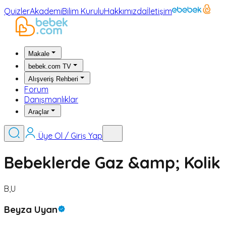
Quizler
Akademi
Bilim Kurulu
Hakkımızda
İletişim
Makale
bebek.com TV
Alışveriş Rehberi
Forum
Danışmanlıklar
Araçlar
Üye Ol / Giriş Yap
Bebeklerde Gaz &amp; Kolik 
B,U
Beyza Uyan