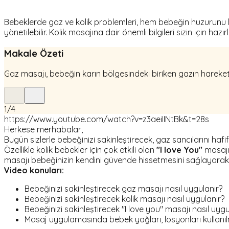
Bebeklerde gaz ve kolik problemleri, hem bebeğin huzurunu h
yönetilebilir. Kolik masajına dair önemli bilgileri sizin için hazır
Makale Özeti
Gaz masajı, bebeğin karın bölgesindeki biriken gazın hareke
1
/
4
https://www.youtube.com/watch?v=z3aeiIINtBk&t=28s
Herkese merhabalar,
Bugün sizlerle bebeğinizi sakinleştirecek, gaz sancılarını ha
Özellikle kolik bebekler için çok etkili olan
"I love You"
masajı 
masajı bebeğinizin kendini güvende hissetmesini sağlayarak sa
Video konuları:
Bebeğinizi sakinleştirecek gaz masajı nasıl uygulanır?
Bebeğinizi sakinleştirecek kolik masajı nasıl uygulanır?
Bebeğinizi sakinleştirecek "I love you" masajı nasıl uygu
Masaj uygulamasında bebek yağları, losyonları kullanıl