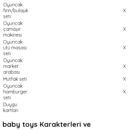
Oyuncak
fırın/bulaşık
X
seti
Oyuncak
çamaşır
X
makinesi
Oyuncak
ütü masası
X
seti
Oyuncak
market
X
arabası
Mutfak seti
X
Oyuncak
hamburger
X
seti
Duygu
kartları
baby toys Karakterleri ve