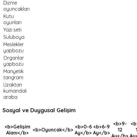
Dizme
oyuncakları
Kutu
oyunları
Yazı seti
Suluboya
Meslekler
yapbozu
Organlar
yapbozu
Manyetik
tangram
Uzaktan
kumandalı
araba
Sosyal ve Duygusal Gelişim
<b>9-
<b
<b>Gelişim
<b>0-6
<b>6-9
<b>Oyuncak</b>
12
Alanı</b>
Ay</b>
Ay</b>
Ay</b>
Ay