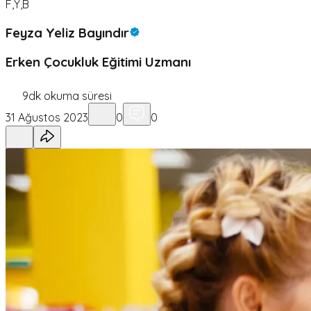
F,Y,B
Feyza Yeliz Bayındır
Erken Çocukluk Eğitimi Uzmanı
9
dk okuma süresi
31 Ağustos 2023
0
0