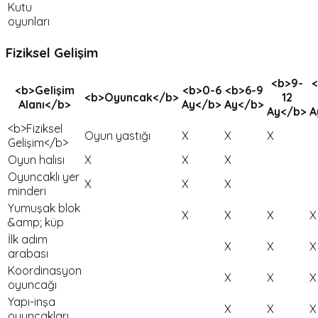
Kutu
oyunları
Fiziksel Gelişim
<b>9-
<
<b>Gelişim
<b>0-6
<b>6-9
<b>Oyuncak</b>
12
Alanı</b>
Ay</b>
Ay</b>
Ay</b>
A
<b>Fiziksel
Oyun yastığı
X
X
X
Gelişim</b>
Oyun halısı
X
X
X
Oyuncaklı yer
X
X
X
minderi
Yumuşak blok
X
X
X
X
&amp; küp
İlk adım
X
X
X
arabası
Koordinasyon
X
X
X
oyuncağı
Yapı-inşa
X
X
X
oyuncakları