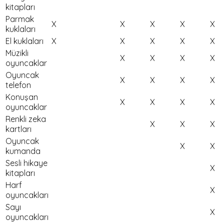
kitapları
Parmak
X
X
X
X
X
kuklaları
El kuklaları
X
X
X
X
X
Müzikli
X
X
X
X
oyuncaklar
Oyuncak
X
X
X
X
telefon
Konuşan
X
X
X
X
oyuncaklar
Renkli zeka
X
X
X
kartları
Oyuncak
X
X
kumanda
Sesli hikaye
X
kitapları
Harf
X
oyuncakları
Sayı
X
oyuncakları