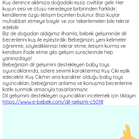
Kuş denince aklımıza doğadaki eşsiz cıvıltılar gelir. Her
kuşun sesi ve ötüşü neredeyse birbirinden farklıdır;
kendilerine özgü iletişim biçimleri bulunur. Bazı kuşlar
muhabbet etmeye bayılır ve zor tekerlemeleri bile tekrar
edebilir.
Biz de doğadan aldığımız ilhamla, bebek gelişiminde dil
becerilerini kuş ile eşleştirdik. Bebeğinizin; yeni kelimeler
öğrenme, söylediklerinizi tekrar etme, iletişim kurma ve
kendisini ifade etme gibi gelişim süreçlerinde hep
yanınızdayız!
Bebeğinizin dil gelişimini destekleyen baby toys
oyuncaklarında, sizlere sevimli karakterimiz Kuş Ciki eşlik
edecektir. Kuş Ciki'nin ana karakter olduğu baby toys
oyuncakları, bebeğinizin anlama ve konuşma becerilerine
katkı sunmak amacıyla tasarlanmıştır.
Dil gelişimini destekleyen oyuncakları incelemek için tıklayın:
https://www.e-bebek.com/dil-gelisimi-c5018