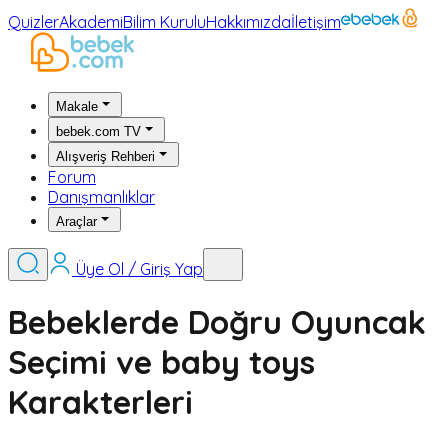
Quizler
Akademi
Bilim Kurulu
Hakkımızda
İletişim
Makale
bebek.com TV
Alışveriş Rehberi
Forum
Danışmanlıklar
Araçlar
Üye Ol / Giriş Yap
Bebeklerde Doğru Oyuncak
Seçimi ve baby toys
Karakterleri