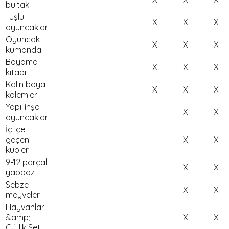
bultak
Tuşlu
X
X
X
oyuncaklar
Oyuncak
X
X
X
kumanda
Boyama
X
X
X
kitabı
Kalın boya
X
X
X
kalemleri
Yapı-inşa
X
X
oyuncakları
İç içe
geçen
X
X
küpler
9-12 parçalı
X
X
yapboz
Sebze-
X
X
meyveler
Hayvanlar
&amp;
X
X
Çiftlik Seti