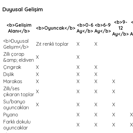
Duyusal Gelişim
<b>9-
<b>Gelişim
<b>0-6
<b>6-9
<b>Oyuncak</b>
12
Alanı</b>
Ay</b>
Ay</b>
Ay</b>
A
<b>Duyusal
Zıt renkli toplar
X
X
Gelişim</b>
Zilli çorap
X
X
&amp; eldiven
Çıngırak
X
X
X
Dişlik
X
X
X
Marakas
X
X
X
X
Zilli/ses
X
X
X
X
çıkaran toplar
Su/banyo
X
X
X
X
oyuncakları
Piyano
X
X
X
X
Farklı dokulu
X
X
X
X
oyuncaklar