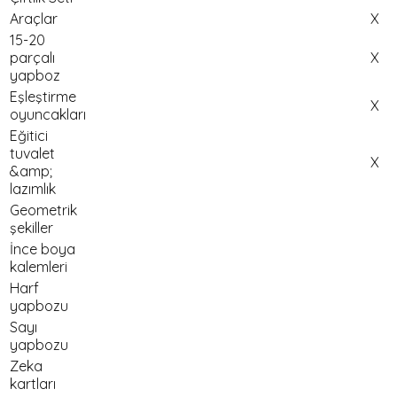
Araçlar
X
15-20
parçalı
X
yapboz
Eşleştirme
X
oyuncakları
Eğitici
tuvalet
X
&amp;
lazımlık
Geometrik
şekiller
İnce boya
kalemleri
Harf
yapbozu
Sayı
yapbozu
Zeka
kartları