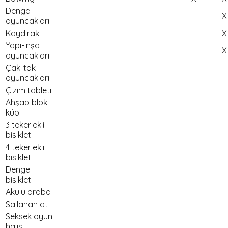
Denge
X
oyuncakları
Kaydırak
X
Yapı-inşa
X
oyuncakları
Çak-tak
oyuncakları
Çizim tableti
Ahşap blok
küp
3 tekerlekli
bisiklet
4 tekerlekli
bisiklet
Denge
bisikleti
Akülü araba
Sallanan at
Seksek oyun
halısı