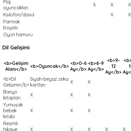
Plaj
X
X
X
oyuncakları
Ksilofon/davul
X
X
Parmak
boyası
Oyun hamuru
Dil Gelişimi
<b>9-
<b>
<b>Gelişim
<b>0-6
<b>6-9
<b>Oyuncak</b>
12
1
Alanı</b>
Ay</b>
Ay</b>
Ay</b>
Ay<
<b>Dil
Siyah-beyaz zeka
X
X
Gelişimi</b>
kartları
Banyo
X
X
X
kitapları
Yumuşak
bebek
X
X
X
kitabı
Resimli
hikaye
X
X
X
X
X