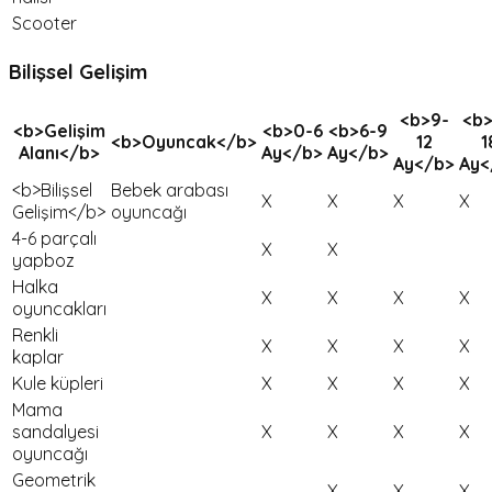
Scooter
Bilişsel Gelişim
<b>9-
<b>
<b>Gelişim
<b>0-6
<b>6-9
<b>Oyuncak</b>
12
1
Alanı</b>
Ay</b>
Ay</b>
Ay</b>
Ay<
<b>Bilişsel
Bebek arabası
X
X
X
X
Gelişim</b>
oyuncağı
4-6 parçalı
X
X
yapboz
Halka
X
X
X
X
oyuncakları
Renkli
X
X
X
X
kaplar
Kule küpleri
X
X
X
X
Mama
sandalyesi
X
X
X
X
oyuncağı
Geometrik
X
X
X