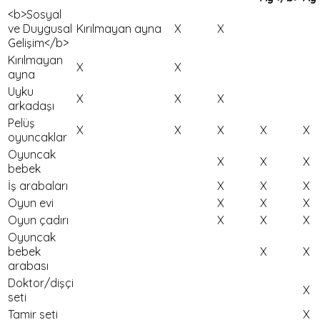
<b>Sosyal
ve Duygusal
Kırılmayan ayna
X
X
Gelişim</b>
Kırılmayan
X
X
ayna
Uyku
X
X
X
arkadaşı
Pelüş
X
X
X
X
X
oyuncaklar
Oyuncak
X
X
X
bebek
İş arabaları
X
X
X
Oyun evi
X
X
X
Oyun çadırı
X
X
X
Oyuncak
bebek
X
X
arabası
Doktor/dişçi
X
seti
Tamir seti
X