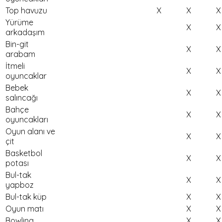
Top havuzu
X
X
X
Yürüme
X
X
arkadaşım
Bin-git
X
X
arabam
İtmeli
X
X
oyuncaklar
Bebek
X
X
salıncağı
Bahçe
X
X
oyuncakları
Oyun alanı ve
X
X
çit
Basketbol
X
X
potası
Bul-tak
X
X
yapboz
Bul-tak küp
X
X
Oyun matı
X
X
Bowling
X
X