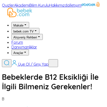
Quizler
Akademi
Bilim Kurulu
Hakkımızda
İletişim
Makale
bebek.com TV
Alışveriş Rehberi
Forum
Danışmanlıklar
Araçlar
Üye Ol / Giriş Yap
Bebeklerde B12 Eksikliği İle
İlgili Bilmeniz Gerekenler!
B