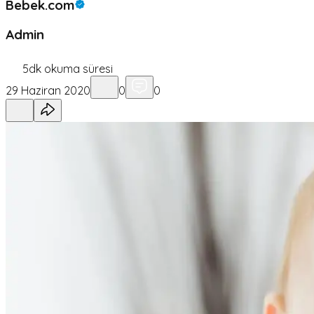
Bebek.com
Admin
5
dk okuma süresi
29 Haziran 2020
0
0