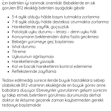
için belirtileri iyi tanımak önemlidir. Bebeklerde en sık
görülen B12 eksikliği belirtileri aşağıdaki gibidir.
3-4 aylık olduğu hâlde başını tutmakta zorlanma
7-8 aylık olduğu hâlde desteksiz oturmakta zorlanma
Hareketlerde zayıflık, güçsüzlük
Patolojik uyku durumu – letarji – derin uyku hâli
Konuşmanın beklenenden daha fazla gecikmesi
Bebeğin yürümeye geç başlaması
İshal durumu
Titreme
Uykusunun ağırlaşması
Hareketlerinde yavaşlık
Kol ve bacak hareketlerini kontrol edememe
Reflekslerinde zayıflama
Tedavi edilmediği sürece ileride büyük hastalıklara sebep
olabilecek B12 vitaminin eksikliğinde en büyük görev anne
babalara düşüyor. Ebeveynler yavrularının gelişim sürecini
iyi takip etmeli, belirtilerin görülmesi durumunda derhal
doktor ile iletişime geçerek zaman kaybetmeden gerekli
tedaviye başlamalıdır.