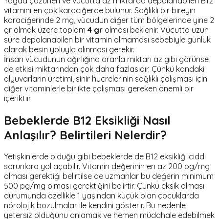
Yağda çözünen ve vücutta az miktarda depolanabilen B12
vitamini en çok karaciğerde bulunur. Sağlıklı bir bireyin
karaciğerinde 2 mg, vücudun diğer tüm bölgelerinde yine 2
gr olmak üzere toplam
4 gr
olması beklenir. Vücutta uzun
süre depolanabilen bir vitamin olmaması sebebiyle günlük
olarak besin yoluyla alınması gerekir.
İnsan vücudunun ağırlığına oranla miktarı az gibi görünse
de etkisi miktarından çok daha fazlasıdır. Çünkü kandaki
alyuvarların üretimi, sinir hücrelerinin sağlıklı çalışması için
diğer vitaminlerle birlikte çalışması gereken önemli bir
içeriktiır.
Bebeklerde B12 Eksikliği Nasıl
Anlaşılır? Belirtileri Nelerdir?
Yetişkinlerde olduğu gibi bebeklerde de B12 eksikliği ciddi
sorunlara yol açabilir. Vitamin değerinin en az 200 pg/mg
olması gerektiği belirtilse de uzmanlar bu değerin minimum
500 pg/mg olması gerektiğini belirtir. Çünkü eksik olması
durumunda özellikle 1 yaşından küçük olan çocuklarda
nörolojik bozulmalar ile kendini gösterir. Bu nedenle
yetersiz olduğunu anlamak ve hemen müdahale edebilmek