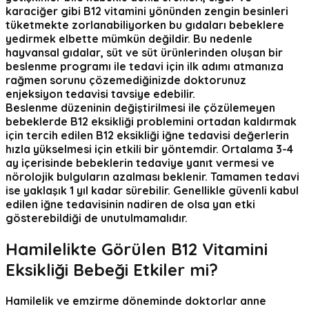
karaciğer gibi B12 vitamini yönünden zengin besinleri
tüketmekte zorlanabiliyorken bu gıdaları bebeklere
yedirmek elbette mümkün değildir. Bu nedenle
hayvansal gıdalar, süt ve süt ürünlerinden oluşan bir
beslenme programı ile tedavi için ilk adımı atmanıza
rağmen sorunu çözemediğinizde doktorunuz
enjeksiyon tedavisi tavsiye edebilir.
Beslenme düzeninin değiştirilmesi ile çözülemeyen
bebeklerde B12 eksikliği problemini ortadan kaldırmak
için tercih edilen B12 eksikliği iğne tedavisi değerlerin
hızla yükselmesi için etkili bir yöntemdir. Ortalama
3-4
ay
içerisinde bebeklerin tedaviye yanıt vermesi ve
nörolojik bulguların azalması beklenir. Tamamen tedavi
ise yaklaşık
1 yıl
kadar sürebilir. Genellikle güvenli kabul
edilen iğne tedavisinin nadiren de olsa yan etki
gösterebildiği de unutulmamalıdır.
Hamilel
ikte Görülen B12 Vitamini
Eksikliği Bebeği Etkiler mi?
Hamilelik ve emzirme döneminde doktorlar anne