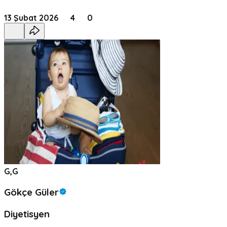
13 Şubat 2026
4
0
G,G
Gökçe Güler
Diyetisyen