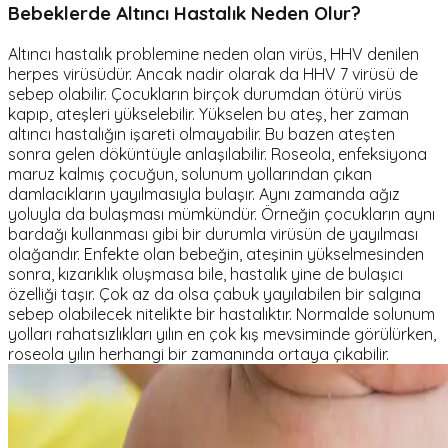
Bebeklerde Altıncı Hastalık Neden Olur?
Altıncı hastalık problemine neden olan virüs, HHV denilen
herpes virüsüdür. Ancak nadir olarak da HHV 7 virüsü de
sebep olabilir. Çocukların birçok durumdan ötürü virüs
kapıp, ateşleri yükselebilir. Yükselen bu ateş, her zaman
altıncı hastalığın işareti olmayabilir. Bu bazen ateşten
sonra gelen döküntüyle anlaşılabilir. Roseola, enfeksiyona
maruz kalmış çocuğun, solunum yollarından çıkan
damlacıkların yayılmasıyla bulaşır. Aynı zamanda ağız
yoluyla da bulaşması mümkündür. Örneğin çocukların aynı
bardağı kullanması gibi bir durumla virüsün de yayılması
olağandır. Enfekte olan bebeğin, ateşinin yükselmesinden
sonra, kızarıklık oluşmasa bile, hastalık yine de bulaşıcı
özelliği taşır. Çok az da olsa çabuk yayılabilen bir salgına
sebep olabilecek nitelikte bir hastalıktır. Normalde solunum
yolları rahatsızlıkları yılın en çok kış mevsiminde görülürken,
roseola yılın herhangi bir zamanında ortaya çıkabilir.