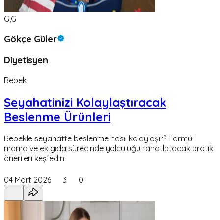
G,G
Gökçe Güler
Diyetisyen
Bebek
Seyahatinizi Kolaylaştıracak
Beslenme Ürünleri
Bebekle seyahatte beslenme nasıl kolaylaşır? Formül
mama ve ek gıda sürecinde yolculuğu rahatlatacak pratik
önerileri keşfedin.
04 Mart 2026
3
0