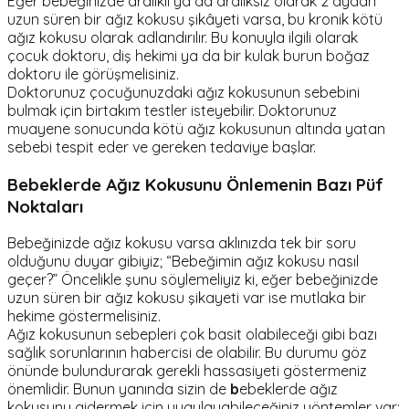
Eğer bebeğinizde aralıklı ya da aralıksız olarak 2 aydan
uzun süren bir ağız kokusu şikâyeti varsa, bu kronik kötü
ağız kokusu olarak adlandırılır. Bu konuyla ilgili olarak
çocuk doktoru, diş hekimi ya da bir kulak burun boğaz
doktoru ile görüşmelisiniz.
Doktorunuz çocuğunuzdaki ağız kokusunun sebebini
bulmak için birtakım testler isteyebilir. Doktorunuz
muayene sonucunda kötü ağız kokusunun altında yatan
sebebi tespit eder ve gereken tedaviye başlar.
Bebeklerde Ağız Kokusunu Önlemenin Bazı Püf
Noktaları
Bebeğinizde ağız kokusu varsa aklınızda tek bir soru
olduğunu duyar gibiyiz; “Bebeğimin ağız kokusu nasıl
geçer?” Öncelikle şunu söylemeliyiz ki, eğer bebeğinizde
uzun süren bir ağız kokusu şikayeti var ise mutlaka bir
hekime göstermelisiniz.
Ağız kokusunun sebepleri çok basit olabileceği gibi bazı
sağlık sorunlarının habercisi de olabilir. Bu durumu göz
önünde bulundurarak gerekli hassasiyeti göstermeniz
önemlidir. Bunun yanında sizin de
b
ebeklerde ağız
kokusunu gidermek için uygulayabileceğiniz yöntemler var: