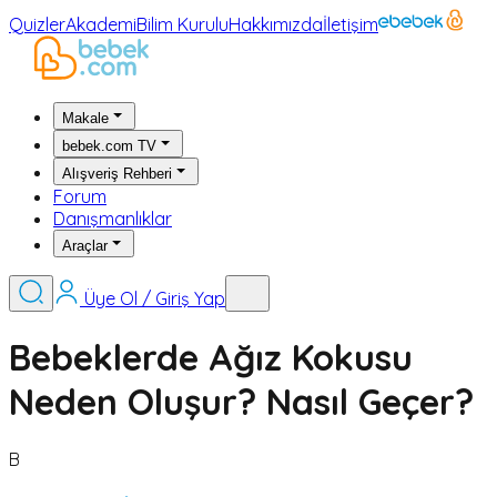
Quizler
Akademi
Bilim Kurulu
Hakkımızda
İletişim
Makale
bebek.com TV
Alışveriş Rehberi
Forum
Danışmanlıklar
Araçlar
Üye Ol / Giriş Yap
Bebeklerde Ağız Kokusu
Neden Oluşur? Nasıl Geçer?
B