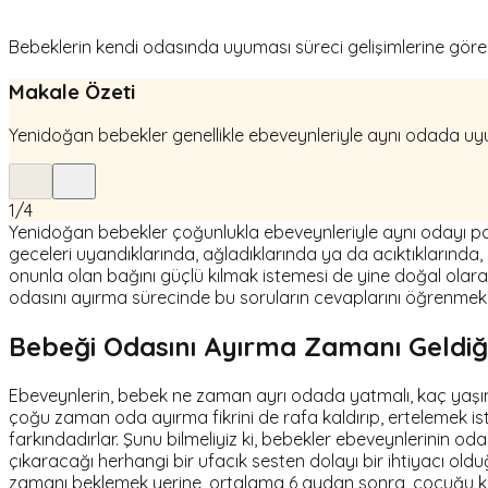
Bebeklerin kendi odasında uyuması süreci gelişimlerine göre 
Makale Özeti
Yenidoğan bebekler genellikle ebeveynleriyle aynı odada uy
1
/
4
Yenidoğan bebekler çoğunlukla ebeveynleriyle aynı odayı pa
geceleri uyandıklarında, ağladıklarında ya da acıktıklarında,
onunla olan bağını güçlü kılmak istemesi de yine doğal ola
odasını ayırma sürecinde bu soruların cevaplarını öğrenmek 
Bebeği Odasını Ayırma Zamanı Geldiği
Ebeveynlerin, bebek ne zaman ayrı odada yatmalı, kaç yaşınd
çoğu zaman oda ayırma fikrini de rafa kaldırıp, ertelemek is
farkındadırlar. Şunu bilmeliyiz ki, bebekler ebeveynlerinin 
çıkaracağı herhangi bir ufacık sesten dolayı bir ihtiyacı o
zamanı beklemek yerine, ortalama 6 aydan sonra, çocuğu k