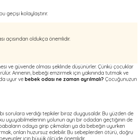
geçişi kolaylaştırır.
ı açısından oldukça önemlidir.
esi ve güvende olması şeklinde düşünürler. Çünkü çocuklar
görülür. Annenin, bebeği emzirmek için yakınında tutmak ve
nda uyur ve
bebek odası ne zaman ayrılmalı?
Çocuğunuzun
 sorulara verdiği tepkiler biraz duygusaldır. Bu yüzden de
yku uyuyabilmelerinin yolunun ayrı bir odadan geçtiğinin de
e babaların odaya girip çıkmaları ya da bebeğin uyurken
rmak, onları huzursuz edebilir. Bu sebeplerden ötürü, doğru
veynler için büyük ölçüde önemlidir.