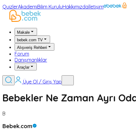
Quizler
Akademi
Bilim Kurulu
Hakkımızda
İletişim
Makale
bebek.com TV
Alışveriş Rehberi
Forum
Danışmanlıklar
Araçlar
Üye Ol / Giriş Yap
Bebekler Ne Zaman Ayrı Od
B
Bebek.com