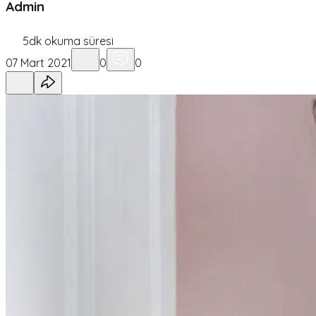
Admin
5
dk okuma süresi
07 Mart 2021
0
0