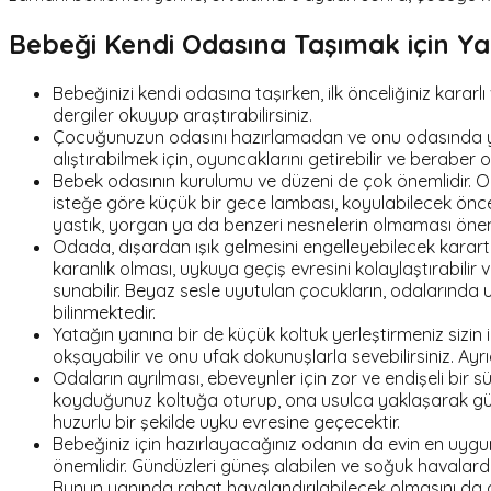
Bebeği Kendi Odasına Taşımak için Ya
Bebeğinizi kendi odasına taşırken, ilk önceliğiniz kararl
dergiler okuyup araştırabilirsiniz.
Çocuğunuzun odasını hazırlamadan ve onu odasında ya
alıştırabilmek için, oyuncaklarını getirebilir ve beraber o
Bebek odasının kurulumu ve düzeni de çok önemlidir. O
isteğe göre küçük bir gece lambası, koyulabilecek öncel
yastık, yorgan ya da benzeri nesnelerin olmaması öneml
Odada, dışardan ışık gelmesini engelleyebilecek karart
karanlık olması, uykuya geçiş evresini kolaylaştırabili
sunabilir. Beyaz sesle uyutulan çocukların, odalarında
bilinmektedir.
Yatağın yanına bir de küçük koltuk yerleştirmeniz sizin
okşayabilir ve onu ufak dokunuşlarla sevebilirsiniz. A
Odaların ayrılması, ebeveynler için zor ve endişeli bir
koyduğunuz koltuğa oturup, ona usulca yaklaşarak gü
huzurlu bir şekilde uyku evresine geçecektir.
Bebeğiniz için hazırlayacağınız odanın da evin en uygu
önemlidir. Gündüzleri güneş alabilen ve soğuk havalard
Bunun yanında rahat havalandırılabilecek olmasını da gö