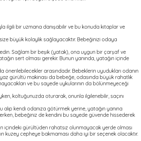
la ilgili bir uzmana danışabilir ve bu konuda kitaplar ve
e büyük kolaylık sağlayacaktır. Bebeğinizi odaya
din. Sağlam bir beşik (yatak), ona uygun bir çarşaf ve
atağın sert olması gerekir. Bunun yanında, yatağın içinde
 önerilebilecekler arasındadır. Bebeklerin uyudukları odanın
. Beyaz gürültü makinası da bebeğe, odasında büyük rahatlık
 olmayacakları ve bu sayede uykularının da bölünmeyeceği
en, koltuğunuzda oturarak, onunla ilgilenebilir, saçını
 onu alıp kendi odanıza götürmek yerine, yatağın yanına
erken, bebeğiniz de kendini bu sayede güvende hissederek
evin içindeki gürültüden rahatsız olunmayacak yerde olması
anın kuzey cepheye bakmaması daha iyi bir seçenek olacaktır.