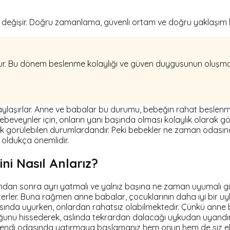
değişir. Doğru zamanlama, güvenli ortam ve doğru yaklaşım bu 
ur. Bu dönem beslenme kolaylığı ve güven duygusunun oluşmas
ylaşırlar. Anne ve babalar bu durumu, bebeğin rahat beslenm
 ebeveynler için, onların yanı başında olması kolaylık olarak 
rak görülebilen durumlardandır. Peki bebekler ne zaman odası
oldukça önemlidir.
ni Nasıl Anlarız?
an sonra ayrı yatmalı ve yalnız başına ne zaman uyumalı gibi
terler. Buna rağmen anne babalar, çocuklarının daha iyi bir u
odasında uyurken, onlardan rahatsız olabilmektedir. Çünkü ann
lduğunu hissederek, aslında tekrardan dalacağı uykudan uyandı
endi odasında yatırmaya başlamanız hem onun hem de siz ebe