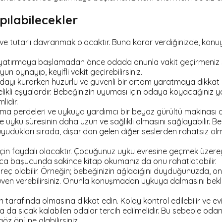
pılabilecekler
ı ve tutarlı davranmak olacaktır. Buna karar verdiğinizde, konuy
tırmaya başlamadan önce odada onunla vakit geçirmeniz siz
yun oynayıp, keyifli vakit geçirebilirsiniz.
dayı kurarken huzurlu ve güvenli bir ortam yaratmaya dikkat e
ikli eşyalardır. Bebeğinizin uyuması için odaya koyacağınız y
idir.
ma perdeleri ve uykuya yardımcı bir beyaz gürültü makinası da
r ve uyku süresinin daha uzun ve sağlıklı olmasını sağlayabilir
 uyudukları sırada, dışarıdan gelen diğer seslerden rahatsız
 için faydalı olacaktır. Çocuğunuz uyku evresine geçmek üzereyk
yrıca başucunda sakince kitap okumanız da onu rahatlatabilir.
 süreç olabilir. Örneğin; bebeğinizin ağladığını duyduğunuzda,
ven verebilirsiniz. Onunla konuşmadan uykuya dalmasını bekl
n tarafında olmasına dikkat edin. Kolay kontrol edilebilir ve 
a da sıcak kalabilen odalar tercih edilmelidir. Bu sebeple od
z önüne alabilirsiniz.