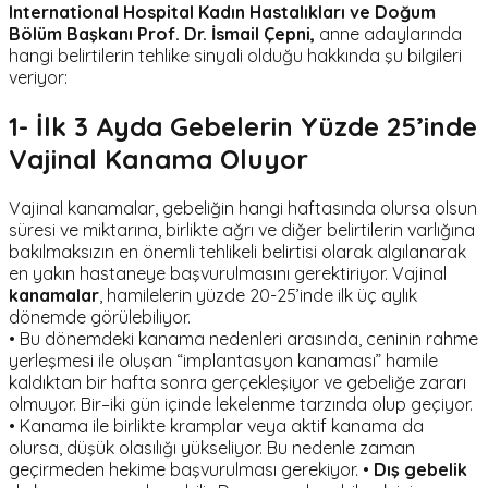
International Hospital Kadın Hastalıkları ve Doğum
Bölüm Başkanı Prof. Dr. İsmail Çepni,
anne adaylarında
hangi belirtilerin tehlike sinyali olduğu hakkında şu bilgileri
veriyor:
1- İlk 3 Ayda Gebelerin Yüzde 25’inde
Vajinal Kanama Oluyor
Vajinal kanamalar, gebeliğin hangi haftasında olursa olsun
süresi ve miktarına, birlikte ağrı ve diğer belirtilerin varlığına
bakılmaksızın en önemli tehlikeli belirtisi olarak algılanarak
en yakın hastaneye başvurulmasını gerektiriyor. Vajinal
kanamalar
, hamilelerin yüzde 20-25’inde ilk üç aylık
dönemde görülebiliyor.
• Bu dönemdeki kanama nedenleri arasında, ceninin rahme
yerleşmesi ile oluşan “implantasyon kanaması” hamile
kaldıktan bir hafta sonra gerçekleşiyor ve gebeliğe zararı
olmuyor. Bir–iki gün içinde lekelenme tarzında olup geçiyor.
• Kanama ile birlikte kramplar veya aktif kanama da
olursa, düşük olasılığı yükseliyor. Bu nedenle zaman
geçirmeden hekime başvurulması gerekiyor. •
Dış gebelik