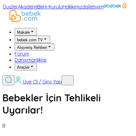
Quizler
Akademi
Bilim Kurulu
Hakkımızda
İletişim
Makale
bebek.com TV
Alışveriş Rehberi
Forum
Danışmanlıklar
Araçlar
Üye Ol / Giriş Yap
Bebekler İçin Tehlikeli
Uyarılar!
B