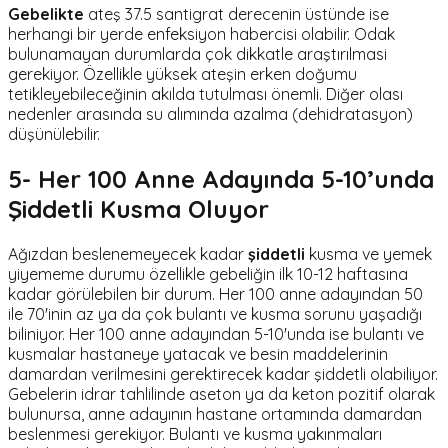
Gebelikte
ateş 37.5 santigrat derecenin üstünde ise
herhangi bir yerde enfeksiyon habercisi olabilir. Odak
bulunamayan durumlarda çok dikkatle araştırılmasi
gerekiyor. Özellikle yüksek ateşin erken doğumu
tetikleyebileceğinin akılda tutulması önemli. Diğer olası
nedenler arasında su alımında azalma (dehidratasyon)
düşünülebilir.
5- Her 100 Anne Adayında 5-10’unda
Şiddetli Kusma Oluyor
Ağızdan beslenemeyecek kadar
şiddetli
kusma ve yemek
yiyememe durumu özellikle gebeliğin ilk 10-12 haftasına
kadar görülebilen bir durum. Her 100 anne adayından 50
ile 70'inin az ya da çok bulantı ve kusma sorunu yaşadığı
biliniyor. Her 100 anne adayından 5-10'unda ise bulantı ve
kusmalar hastaneye yatacak ve besin maddelerinin
damardan verilmesini gerektirecek kadar şiddetli olabiliyor.
Gebelerin idrar tahlilinde aseton ya da keton pozitif olarak
bulunursa, anne adayının hastane ortamında damardan
beslenmesi gerekiyor. Bulantı ve kusma yakınmaları