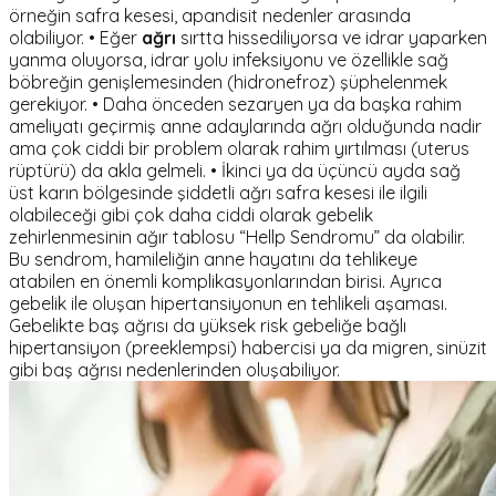
örneğin safra kesesi, apandisit nedenler arasında
olabiliyor. • Eğer
ağrı
sırtta hissediliyorsa ve idrar yaparken
yanma oluyorsa, idrar yolu infeksiyonu ve özellikle sağ
böbreğin genişlemesinden (hidronefroz) şüphelenmek
gerekiyor. • Daha önceden sezaryen ya da başka rahim
ameliyatı geçirmiş anne adaylarında ağrı olduğunda nadir
ama çok ciddi bir problem olarak rahim yırtılması (uterus
rüptürü) da akla gelmeli. • İkinci ya da üçüncü ayda sağ
üst karın bölgesinde şiddetli ağrı safra kesesi ile ilgili
olabileceği gibi çok daha ciddi olarak gebelik
zehirlenmesinin ağır tablosu “Hellp Sendromu” da olabilir.
Bu sendrom, hamileliğin anne hayatını da tehlikeye
atabilen en önemli komplikasyonlarından birisi. Ayrıca
gebelik ile oluşan hipertansiyonun en tehlikeli aşaması.
Gebelikte baş ağrısı da yüksek risk gebeliğe bağlı
hipertansiyon (preeklempsi) habercisi ya da migren, sinüzit
gibi baş ağrısı nedenlerinden oluşabiliyor.