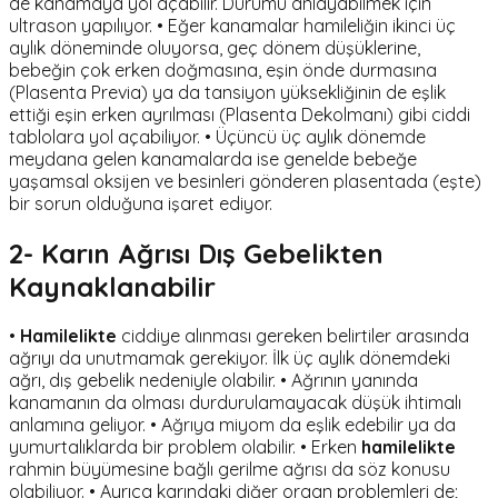
de kanamaya yol açabilir. Durumu anlayabilmek için
ultrason yapılıyor. • Eğer kanamalar hamileliğin ikinci üç
aylık döneminde oluyorsa, geç dönem düşüklerine,
bebeğin çok erken doğmasına, eşin önde durmasına
(Plasenta Previa) ya da tansiyon yüksekliğinin de eşlik
ettiği eşin erken ayrılması (Plasenta Dekolmanı) gibi ciddi
tablolara yol açabiliyor. • Üçüncü üç aylık dönemde
meydana gelen kanamalarda ise genelde bebeğe
yaşamsal oksijen ve besinleri gönderen plasentada (eşte)
bir sorun olduğuna işaret ediyor.
2- Karın Ağrısı Dış Gebelikten
Kaynaklanabilir
•
Hamilelikte
ciddiye alınması gereken belirtiler arasında
ağrıyı da unutmamak gerekiyor. İlk üç aylık dönemdeki
ağrı, dış gebelik nedeniyle olabilir. • Ağrının yanında
kanamanın da olması durdurulamayacak düşük ihtimalı
anlamına geliyor. • Ağrıya miyom da eşlik edebilir ya da
yumurtalıklarda bir problem olabilir. • Erken
hamilelikte
rahmin büyümesine bağlı gerilme ağrısı da söz konusu
olabiliyor. • Ayrıca karındaki diğer organ problemleri de;