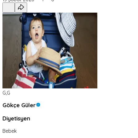
G,G
Gökçe Güler
Diyetisyen
Bebek