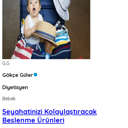
G,G
Gökçe Güler
Diyetisyen
Bebek
Seyahatinizi Kolaylaştıracak
Beslenme Ürünleri