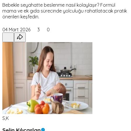
Bebekle seyahatte beslenme nasıl kolaylaşır? Formül
mama ve ek gıda sürecinde yolculuğu rahatlatacak pratik
önerileri keşfedin.
04 Mart 2026
3
0
S,K
Selin Kılıçaslan