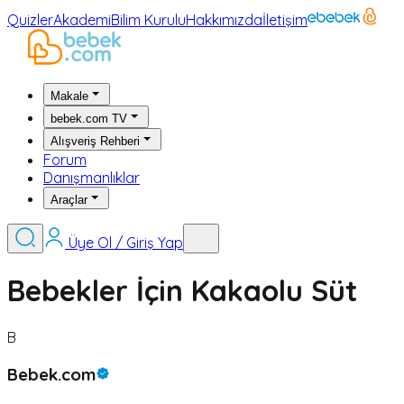
Quizler
Akademi
Bilim Kurulu
Hakkımızda
İletişim
Makale
bebek.com TV
Alışveriş Rehberi
Forum
Danışmanlıklar
Araçlar
Üye Ol / Giriş Yap
Bebekler İçin Kakaolu Süt
B
Bebek.com