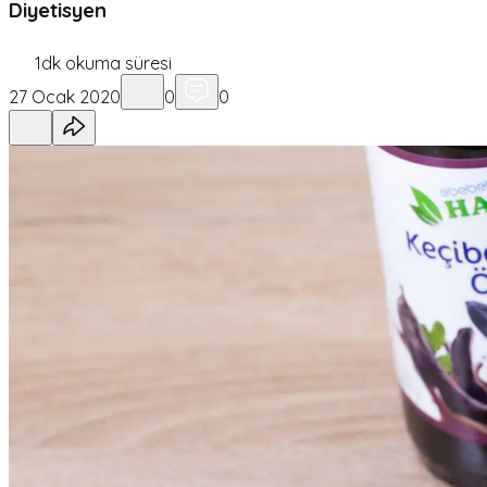
Diyetisyen
1
dk okuma süresi
27 Ocak 2020
0
0