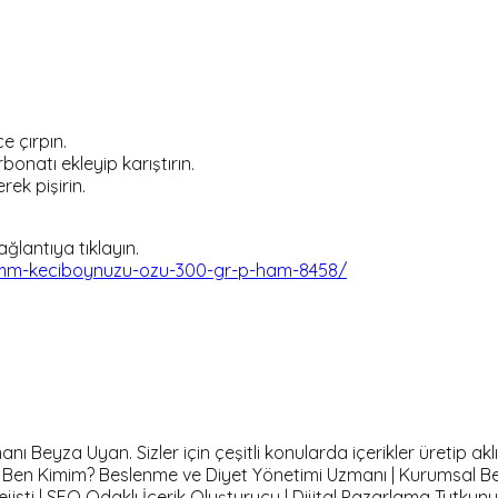
 çırpın.
natı ekleyip karıştırın.
rek pişirin.
lantıya tıklayın.
mm-keciboynuzu-ozu-300-gr-p-ham-8458/
Beyza Uyan. Sizler için çeşitli konularda içerikler üretip aklı
m. Ben Kimim? Beslenme ve Diyet Yönetimi Uzmanı | Kurumsal B
isti | SEO Odaklı İçerik Oluşturucu | Dijital Pazarlama Tutkun