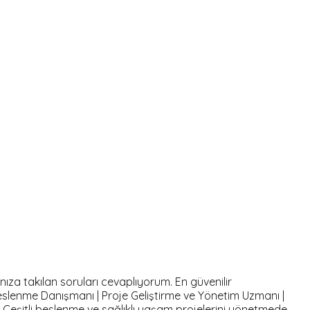
nıza takılan soruları cevaplıyorum. En güvenilir
eslenme Danışmanı | Proje Geliştirme ve Yönetim Uzmanı |
u Çeşitli beslenme ve sağlıklı yaşam projelerini yönetmede