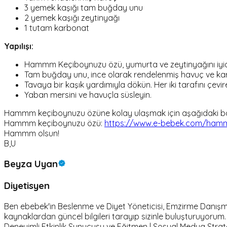
3 yemek kaşığı tam buğday unu
2 yemek kaşığı zeytinyağı
1 tutam karbonat
Yapılışı:
Hammm Keçiboynuzu özü, yumurta ve zeytinyağını iyice
Tam buğday unu, ince olarak rendelenmiş havuç ve karbo
Tavaya bir kaşık yardımıyla dökün. Her iki tarafını çevire
Yaban mersini ve havuçla süsleyin.
Hammm keçiboynuzu özüne kolay ulaşmak için aşağıdaki bağ
Hammm keçiboynuzu özü:
https://www.e-bebek.com/ham
Hammm olsun!
B,U
Beyza Uyan
Diyetisyen
Ben ebebek'in Beslenme ve Diyet Yöneticisi, Emzirme Danışmanı 
kaynaklardan güncel bilgileri tarayıp sizinle buluşturuyoru
Deneyimli Etkinlik Sunucusu ve Eğitmen | Sosyal Medya Stratej