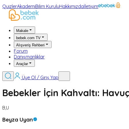
Quizler
Akademi
Bilim Kurulu
Hakkımızda
İletişim
Makale
bebek.com TV
Alışveriş Rehberi
Forum
Danışmanlıklar
Araçlar
Üye Ol / Giriş Yap
Bebekler İçin Kahvaltı: Havuç
B,U
Beyza Uyan