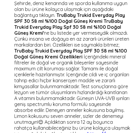
Şehirde, deniz kenarında ve sporda kullanıma uygun
olan bu ürüne kolayca ulaşmak için aşağıdaki
bağlantıya tıklayın.
TruBaby Trukid Everyday Play
SPF 30 58 ml %100 Doğal Güneş Kremi
TruBaby
Trukid Everyday Play Spf 30 58 ml %100 Doğal
Güneş Kremi'
ne bu listede yer vermeseydik olmazdı.
Çünkü insana ve doğaya en az zararlı ürünleri üreten
markalardan biri. Özellikleri ise saymakla bitmez;
TruBaby Trukid Everyday Play SPF 30 58 ml %100
Doğal Güneş Kremi Özellikleri
İçeriğindeki mineral
filtreler ile doğal ve organik bileşenler sayesinde
maximum cilt koruması sağlar. Tamamı ile doğal
içeriklerle hazırlanmıştır. İçeriğinde cildi ve iç organları
tahrip edici hiçbir kanserojen madde ve zararlı
kimyasallar bulunmamaktadır. Test sonuçlarına göre
lezyon ve tümör oluşumlarını hızlandırdığı kanıtlanan
A vitamini bulunmamaktadır. Güneşin UVA-UVB ışınları
geniş spectrumlu koruma formülü sayesinde
absorbe edilir. Deneyen anneler kokusuna bayılmış.
Limon kokusunu seven anneler, sizler de denemeyi
unutmayın!😊 Açıldıktan sonra 12 ay boyunca
rahatça kullanabileceğiniz bu ürüne kolayca ulaşmak