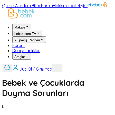
Quizler
Akademi
Bilim Kurulu
Hakkımızda
İletişim
Makale
bebek.com TV
Alışveriş Rehberi
Forum
Danışmanlıklar
Araçlar
Üye Ol / Giriş Yap
Bebek ve Çocuklarda
Duyma Sorunları
B