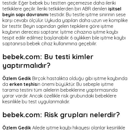
testidir. Eğer bebek bu testten geçemezse daha ileriki
tetkiklere geçilir. İleriki tetkiklerden biri ABR denilen
işitsel
beyin sapı davranımı
testidir. Bu testle işitme sinirinin sese
karşı cevabı ölçülür. Uykuda yapılan daha uzun ve komplike
bir testtir. Beyin sapından gelen tepkilere göre işitme
kaybının derecesi saptanır. İşitme cihazına işitme kaybı
tespit edilir edilmez başlanabilir. 6 aylıkken bile işitme kaybı
saptanırsa bebek cihaz kullanımına geçebilir.
bebek.com: Bu testi kimler
yaptırmalıdır?
Özlem Gedik
Birçok hastalıkta olduğu gibi işitme kaybında
da
erken teşhis
in önemi büyüktür. Bu sebeple işitme
tarama testini tüm ailelerin bebeklerine yaptırmasında
yarar vardır. Ancak özellikle risk grubundaki bebeklere
kesinlikle bu test uygulanmalıdır.
bebek.com: Risk grupları nelerdir?
Özlem Gedik
Ailede işitme kaybı hikayesi olanlar kesinlikle