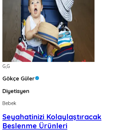
G,G
Gökçe Güler
Diyetisyen
Bebek
Seyahatinizi Kolaylaştıracak
Beslenme Ürünleri