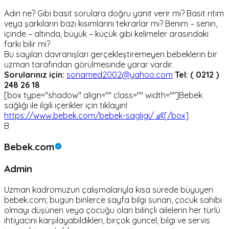
Adın ne? Gibi basit sorulara doğru yanıt verir mi? Basit ritim
veya şarkıların bazı kısımlarını tekrarlar mı? Benim – senin,
içinde – altında, büyük – küçük gibi kelimeler arasındaki
farkı bilir mi?
Bu sayılan davranışları gerçekleştiremeyen bebeklerin bir
uzman tarafından görülmesinde yarar vardır.
Sorularınız için:
sonamed2002@yahoo.com
Tel: ( 0212 )
248 26 18
[box type="shadow" align="" class="" width=""]Bebek
sağlığı ile ilgili içerikler için tıklayın!
https://www.bebek.com/bebek-sagligi/ 👶[/box]
B
Bebek.com
Admin
Uzman kadromuzun çalışmalarıyla kısa sürede büyüyen
bebek.com; bugün binlerce sayfa bilgi sunan, çocuk sahibi
olmayı düşünen veya çocuğu olan bilinçli ailelerin her türlü
ihtiyacını karşılayabildikleri, birçok güncel, bilgi ve servis