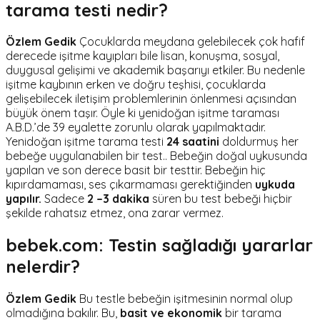
tarama testi nedir?
Özlem Gedik
Çocuklarda meydana gelebilecek çok hafif
derecede işitme kayıpları bile lisan, konuşma, sosyal,
duygusal gelişimi ve akademik başarıyı etkiler. Bu nedenle
işitme kaybının erken ve doğru teşhisi, çocuklarda
gelişebilecek iletişim problemlerinin önlenmesi açısından
büyük önem taşır. Öyle ki yenidoğan işitme taraması
A.B.D.’de 39 eyalette zorunlu olarak yapılmaktadır.
Yenidoğan işitme tarama testi
24 saatini
doldurmuş her
bebeğe uygulanabilen bir test.. Bebeğin doğal uykusunda
yapılan ve son derece basit bir testtir. Bebeğin hiç
kıpırdamaması, ses çıkarmaması gerektiğinden
uykuda
yapılır.
Sadece
2 –3 dakika
süren bu test bebeği hiçbir
şekilde rahatsız etmez, ona zarar vermez.
bebek.com: Testin sağladığı yararlar
nelerdir?
Özlem Gedik
Bu testle bebeğin işitmesinin normal olup
olmadığına bakılır. Bu,
basit ve ekonomik
bir tarama