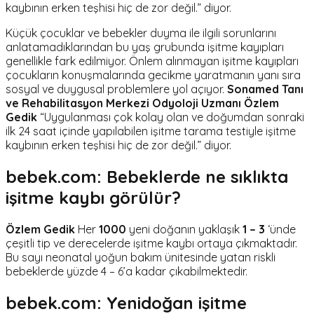
kaybının erken teşhisi hiç de zor değil.” diyor.
Küçük çocuklar ve bebekler duyma ile ilgili sorunlarını
anlatamadıklarından bu yaş grubunda işitme kayıpları
genellikle fark edilmiyor. Önlem alınmayan işitme kayıpları
çocukların konuşmalarında gecikme yaratmanın yanı sıra
sosyal ve duygusal problemlere yol açıyor.
Sonamed Tanı
ve Rehabilitasyon Merkezi Odyoloji Uzmanı Özlem
Gedik
“Uygulanması çok kolay olan ve doğumdan sonraki
ilk 24 saat içinde yapılabilen işitme tarama testiyle işitme
kaybının erken teşhisi hiç de zor değil.” diyor.
bebek.com: Bebeklerde ne sıklıkta
işitme kaybı görülür?
Özlem Gedik
Her
1000
yeni doğanın yaklaşık
1 – 3
‘ünde
çeşitli tip ve derecelerde işitme kaybı ortaya çıkmaktadır.
Bu sayı neonatal yoğun bakım ünitesinde yatan riskli
bebeklerde yüzde 4 – 6’a kadar çıkabilmektedir.
bebek.com: Yenidoğan işitme