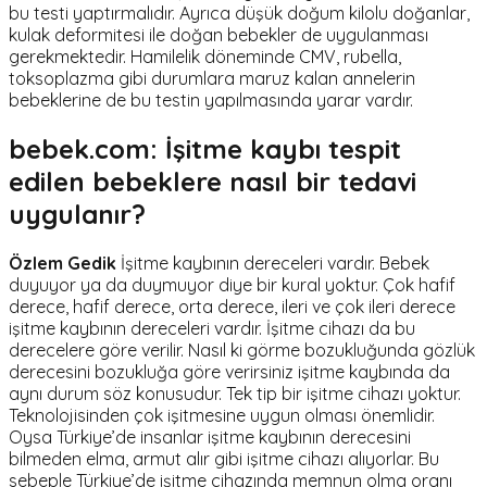
bu testi yaptırmalıdır. Ayrıca düşük doğum kilolu doğanlar,
kulak deformitesi ile doğan bebekler de uygulanması
gerekmektedir. Hamilelik döneminde CMV, rubella,
toksoplazma gibi durumlara maruz kalan annelerin
bebeklerine de bu testin yapılmasında yarar vardır.
bebek.com: İşitme kaybı tespit
edilen bebeklere nasıl bir tedavi
uygulanır?
Özlem Gedik
İşitme kaybının dereceleri vardır. Bebek
duyuyor ya da duymuyor diye bir kural yoktur. Çok hafif
derece, hafif derece, orta derece, ileri ve çok ileri derece
işitme kaybının dereceleri vardır. İşitme cihazı da bu
derecelere göre verilir. Nasıl ki görme bozukluğunda gözlük
derecesini bozukluğa göre verirsiniz işitme kaybında da
aynı durum söz konusudur. Tek tip bir işitme cihazı yoktur.
Teknolojisinden çok işitmesine uygun olması önemlidir.
Oysa Türkiye’de insanlar işitme kaybının derecesini
bilmeden elma, armut alır gibi işitme cihazı alıyorlar. Bu
sebeple Türkiye’de işitme cihazında memnun olma oranı