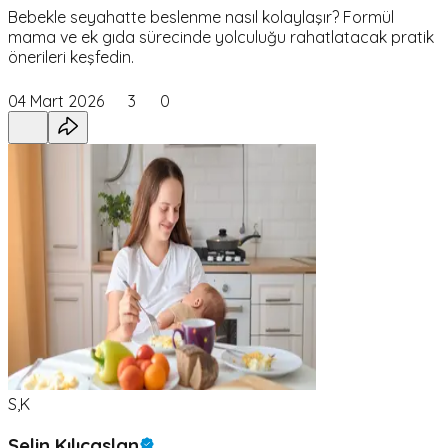
Bebekle seyahatte beslenme nasıl kolaylaşır? Formül
mama ve ek gıda sürecinde yolculuğu rahatlatacak pratik
önerileri keşfedin.
04 Mart 2026
3
0
S,K
Selin Kılıçaslan