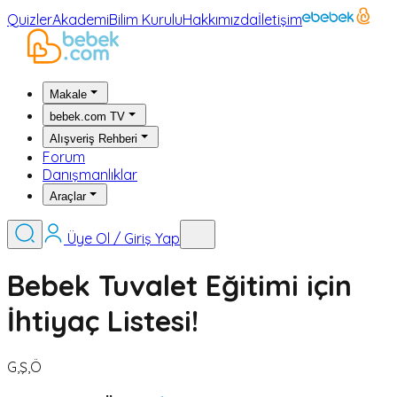
Quizler
Akademi
Bilim Kurulu
Hakkımızda
İletişim
Makale
bebek.com TV
Alışveriş Rehberi
Forum
Danışmanlıklar
Araçlar
Üye Ol / Giriş Yap
Bebek Tuvalet Eğitimi için
İhtiyaç Listesi!
G,Ş,Ö