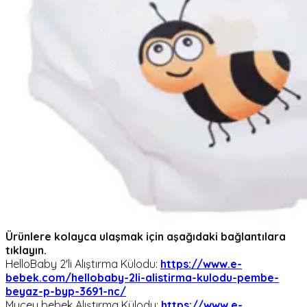
Ürünlere kolayca ulaşmak için aşağıdaki bağlantılara
tıklayın.
HelloBaby 2'li Alıştırma Külodu:
https://www.e-
bebek.com/hellobaby-2li-alistirma-kulodu-pembe-
beyaz-p-byp-3691-nc/
Mycey bebek Alıştırma Külodu:
https://www.e-