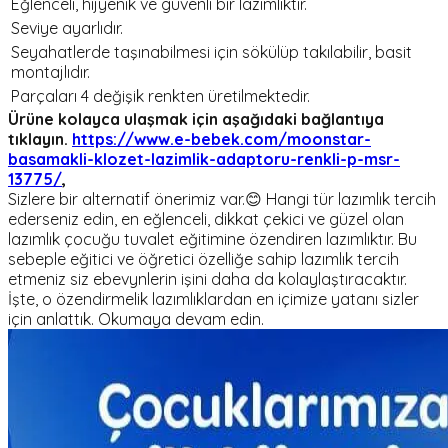
Eğlenceli, hijyenik ve güvenli bir lazımlıktır.
Seviye ayarlıdır.
Seyahatlerde taşınabilmesi için sökülüp takılabilir, basit
montajlıdır.
Parçaları 4 değişik renkten üretilmektedir.
Ürüne kolayca ulaşmak için aşağıdaki bağlantıya
tıklayın.
https://www.e-bebek.com/moonstar-
basamakli-klozet-lazimlik-adaptoru-renkli-p-msr-
13775/
,
Sizlere bir alternatif önerimiz var.😊 Hangi tür lazımlık tercih
ederseniz edin, en eğlenceli, dikkat çekici ve güzel olan
lazımlık çocuğu tuvalet eğitimine özendiren lazımlıktır. Bu
sebeple eğitici ve öğretici özelliğe sahip lazımlık tercih
etmeniz siz ebevynlerin işini daha da kolaylaştıracaktır.
İşte, o özendirmelik lazımlıklardan en içimize yatanı sizler
için anlattık. Okumaya devam edin.