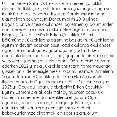
Uzmanı Gülen Şahin Öztürk. Sizler için erken çocukluk
dönemi ile ilişkili çok çeşitli konularda yazılar yazmaya ve
içerik üretmeye devam ediyorum. Sorularınız için bana
ulaşmaktan çekinmeyin. Deneyimlerim 2018 yılında
Boğaziçi Üniversitesi okul öncesi öğretmenliği bölümünden
onur derecesiyle mezun oldum. Mezuniyetimin ardından
Boğaziçi Üniversitesi'nde Erken Çocukluk Eğitimi
bölümünde yüksek lisans eğitimine başladım. Yüksek lisans
eğitimim devam ederken çeşitli özel okullarda okul öncesi
öğretmeni olarak görev yapmaya başladım. Erken
çocukluk dönemindeki çeşitli yaş grupları ile birebir çalışma
ve gözlem yapma şansı elde ettim. Öğretmenliğe devam
ederken 2022 yılında yüksek lisans tezimi tamamlayarak
yüksek onur derecesiyle mezun oldum. Tezimde "Annelerin
Yaşam Tatmini ile Çocukların İyi Olma Hali Arasındaki
İlişkide Annelerin Oyun İnançlarının Etkisi" üzerine çalıştım.
2023 yılı Ocak ayı itibariyle ebebek'in Erken Çocukluk
Eğitimi Uzmanı olarak çalışmaktayım. Erken çocukluk
döneminin önemine dair içerikler üretiyorum. Oyun,
oyuncak, bebek kitapları, materyal geliştirme, proje
yönetimi gibi konularda deneyimimi siz değerli
bebeveynlerimize aktarmak için sabırsızlanıyorum.