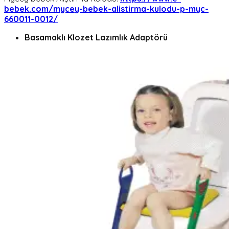
bebek.com/mycey-bebek-alistirma-kulodu-p-myc-
660011-0012/
Basamaklı Klozet Lazımlık Adaptörü