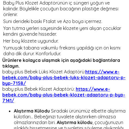
Baby Plus Klozet Adaptörünün iç süngeri yoğun ve
kalındır. Böylelikle çocuğun bacağının plastiğe değmesi
önlenir.
Suni derideki baskı Ftalat ve Azo boya içermez.
Yan tutma yerleri sayesinde klozete yeni alışan çocuklar
kendini güvende hisseder.
Her boy klozete uygundur.
Yumuşak tabana vakumlu frekans yapıldığı için ön kısmı
daha dik durur. Konforludur.
Ürünlere kolayca ulaşmak için aşağıdaki bağlantılara
tıklayın.
baby plus Bebek Lüks Klozet Adaptörü:
https://www.e-
bebek.com/baby-plus-bebek-luks-klozet-adaptoru-p-
byp-7158/
baby plus Bebek Klozet Adaptörü:
https://www.e-
bebek.com/baby-plus-bebek-klozet-adaptoru-p-byp-
7141/
Alıştırma Külodu
Sıradaki ürünümüz elbette alıştırma
külotları... Bebeğinizi tuvalete alıştırırken olmazsa
olmazlarınızdan biri.
Alıştırma külodu
, çocuğunuzun
ıslaklığı hissetmesine ve tuvaletini söyleme alışkanlığı