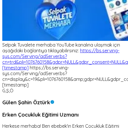
Selpak Tuvalete merhaba YouTube kanalına ulaşmak için
aşağıdaki bağlantıya tıklayabilirsiniz:
https://bs.serving-
sys.com/Serving/adServer.bs?
cn=trd&pli=1076760158&gdpr=NULL&gdpr_consent=NULL&a
[timestamp]
https://bs.serving-
sys.com/Serving/adServer.bs?
cn=display&c=19&pli=1076760158&amp;gdpr=NULL&gdpr_c
[timestamp]
G,Ş,Ö
Gülen Şahin Öztürk
Erken Çocukluk Eğitimi Uzmanı
Herkese merhaba! Ben ebebek'in Erken Çocukluk Eğitimi