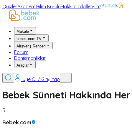
Quizler
Akademi
Bilim Kurulu
Hakkımızda
İletişim
Makale
bebek.com TV
Alışveriş Rehberi
Forum
Danışmanlıklar
Araçlar
Üye Ol / Giriş Yap
Bebek Sünneti Hakkında Her
B
Bebek.com