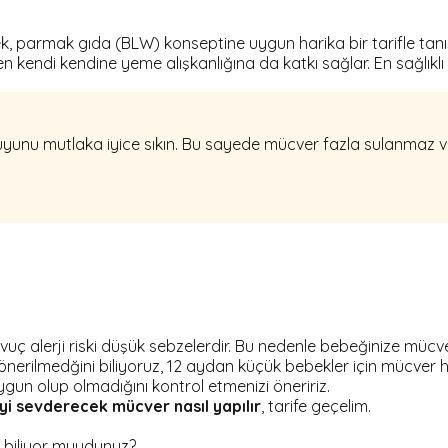
k, parmak gıda (BLW) konseptine uygun harika bir tarifle tanış
en kendi kendine yeme alışkanlığına da katkı sağlar. En sağlıkl
unu mutlaka iyice sıkın. Bu sayede mücver fazla sulanmaz ve
vuç alerji riski düşük sebzelerdir. Bu nedenle bebeğinize mücv
ilmedğini biliyoruz, 12 aydan küçük bebekler için mücver hazır
gun olup olmadığını kontrol etmenizi öneririz.
yi sevderecek mücver nasıl yapılır
, tarife geçelim.
u biliyor muydunuz?