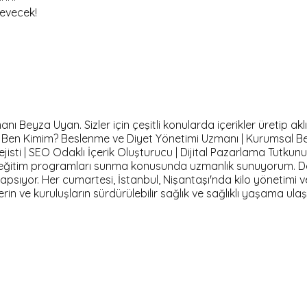
sevecek!
Beyza Uyan. Sizler için çeşitli konularda içerikler üretip aklı
m. Ben Kimim? Beslenme ve Diyet Yönetimi Uzmanı | Kurumsal B
isti | SEO Odaklı İçerik Oluşturucu | Dijital Pazarlama Tutkun
ve eğitim programları sunma konusunda uzmanlık sunuyorum. D
 kapsıyor. Her cumartesi, İstanbul, Nişantaşı'nda kilo yönetimi 
lerin ve kuruluşların sürdürülebilir sağlık ve sağlıklı yaşama 