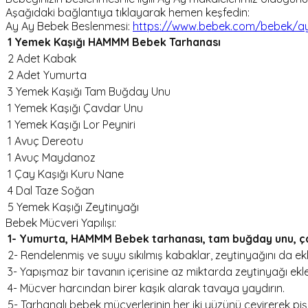
Aşağıdaki bağlantıya tıklayarak hemen keşfedin:
Ay Ay Bebek Beslenmesi:
https://www.bebek.com/bebek/a
1 Yemek Kaşığı HAMMM Bebek Tarhanası
2 Adet Kabak
2 Adet Yumurta
3 Yemek Kaşığı Tam Buğday Unu
1 Yemek Kaşığı Çavdar Unu
1 Yemek Kaşığı Lor Peyniri
1 Avuç Dereotu
1 Avuç Maydanoz
1 Çay Kaşığı Kuru Nane
4 Dal Taze Soğan
5 Yemek Kaşığı Zeytinyağı
Bebek Mücveri Yapılışı:
1- Yumurta, HAMMM Bebek tarhanası, tam buğday unu, çavdar
2- Rendelenmiş ve suyu sıkılmış kabaklar, zeytinyağını da ekle
3- Yapışmaz bir tavanın içerisine az miktarda zeytinyağı ekle
4- Mücver harcından birer kaşık alarak tavaya yaydırın.
5- Tarhanalı bebek mücverlerinin her iki yüzünü çevirerek pişi