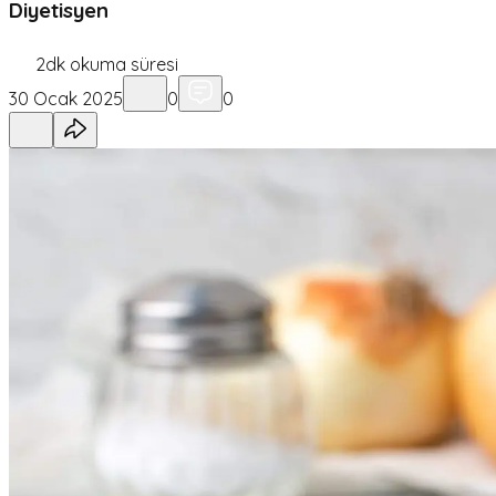
Diyetisyen
2
dk okuma süresi
30 Ocak 2025
0
0