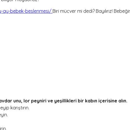
y-ay-bebek-beslenmesi/
Biri mücver mi dedi? Bayılırız! Bebeği
 unu, lor peyniri ve yeşillikleri bir kabın içerisine alın.
yip karıştırın.
yin.
rin.