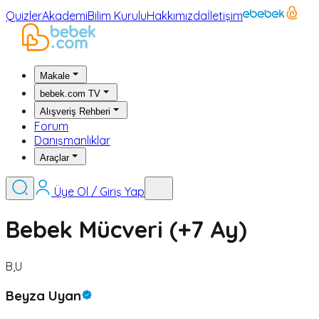
Quizler
Akademi
Bilim Kurulu
Hakkımızda
İletişim
Makale
bebek.com TV
Alışveriş Rehberi
Forum
Danışmanlıklar
Araçlar
Üye Ol / Giriş Yap
Bebek Mücveri (+7 Ay)
B,U
Beyza Uyan