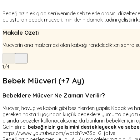
Bebeğinizin ek gıda serüveninde sebzelerle arasını düzeltece
buluşturan bebek mücveri, miniklerin damak tadını geliştirirk
Makale Özeti
Mücverin ana malzemesi olan kabağı rendeledikten sonra suy
1
/
4
Bebek Mücveri (+7 Ay)
Bebeklere Mücver Ne Zaman Verilir?
Mücver, havuç ve kabak gibi besinlerden yapılır. Kabak ve ha
gereken nokta 1 yaşından küçük bebeklere yumurta beyazı öner
dışında sebzeler kullanacaksanız da bunların bebekler için uy
Gelin şimdi
bebeğinizin gelişimini destekleyecek ve sebze
https://www.youtube.com/watch?v=3SbLGLjq1vs
Bebeğinizin beslenmesi ile ilgili Ay Ay makalelerimiz olduğun