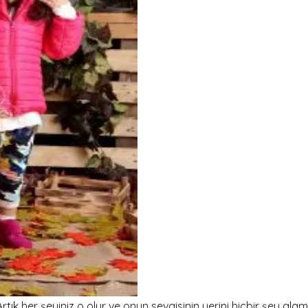
tık her şeyiniz o olur ve onun sevgisinin yerini hiçbir şey ala