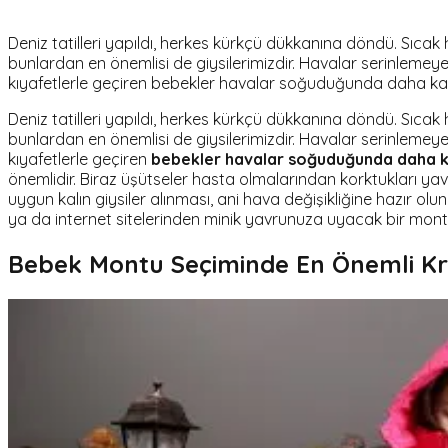
Deniz tatilleri yapıldı, herkes kürkçü dükkanına döndü. Sıcak 
bunlardan en önemlisi de giysilerimizdir. Havalar serinlemeye ba
kıyafetlerle geçiren bebekler havalar soğuduğunda daha kalı
Deniz tatilleri yapıldı, herkes kürkçü dükkanına döndü. Sıcak 
bunlardan en önemlisi de giysilerimizdir. Havalar serinlemeye 
kıyafetlerle geçiren
bebekler havalar soğuduğunda daha kal
önemlidir. Biraz üşütseler hasta olmalarından korktukları ya
uygun kalın giysiler alınması, ani hava değişikliğine hazır ol
ya da internet sitelerinden minik yavrunuza uyacak bir mon
Bebek Montu Seçiminde En Önemli Krit