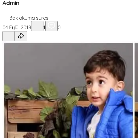
Admin
3
dk okuma süresi
04 Eylül 2018
1
0