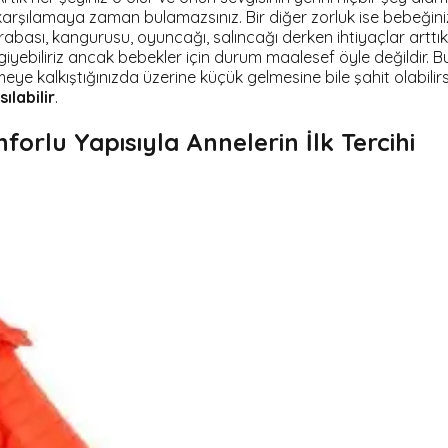
bile karşılamaya zaman bulamazsınız. Bir diğer zorluk ise bebeği
rabası, kangurusu, oyuncağı, salıncağı derken ihtiyaçlar arttık
ca giyebiliriz ancak bebekler için durum maalesef öyle değildir. Bu
irmeye kalkıştığınızda üzerine küçük gelmesine bile şahit olabil
ılabilir
.
rlu Yapısıyla Annelerin İlk Tercihi