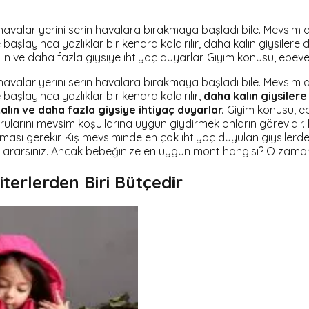
havalar yerini serin havalara bırakmaya başladı bile. Mevsim de
şlayınca yazlıklar bir kenara kaldırılır, daha kalın giysilere dol
n ve daha fazla giysiye ihtiyaç duyarlar. Giyim konusu, ebev
havalar yerini serin havalara bırakmaya başladı bile. Mevsim de
başlayınca yazlıklar bir kenara kaldırılır,
daha kalın giysilere
ın ve daha fazla giysiye ihtiyaç duyarlar.
Giyim konusu, eb
vrularını mevsim koşullarına uygun giydirmek onların görevidi
unması gerekir. Kış mevsiminde en çok ihtiyaç duyulan giysilerde
t ararsınız. Ancak bebeğinize en uygun mont hangisi? O zama
erlerden Biri Bütçedir