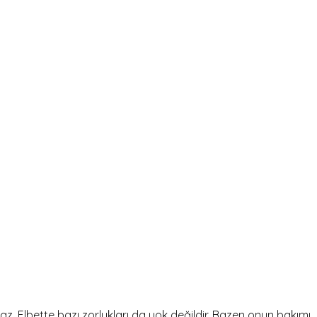
maz. Elbette bazı zorlukları da yok değildir. Bazen onun bakımı