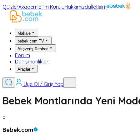
Quizler
Akademi
Bilim Kurulu
Hakkımızda
İletişim
Makale
bebek.com TV
Alışveriş Rehberi
Forum
Danışmanlıklar
Araçlar
Üye Ol / Giriş Yap
Bebek Montlarında Yeni Moda
B
Bebek.com