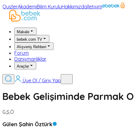
Quizler
Akademi
Bilim Kurulu
Hakkımızda
İletişim
Makale
bebek.com TV
Alışveriş Rehberi
Forum
Danışmanlıklar
Araçlar
Üye Ol / Giriş Yap
Bebek Gelişiminde Parmak O
G,Ş,Ö
Gülen Şahin Öztürk