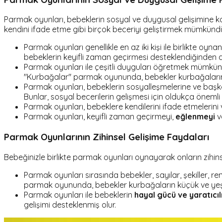
Parmak oyunları, bebeklerin sosyal ve duygusal gelişimine ka
kendini ifade etme gibi birçok beceriyi geliştirmek mümkündü
Parmak oyunları genellikle en az iki kişi ile birlikte oy
bebeklerin keyifli zaman geçirmesi desteklendiğinden 
Parmak oyunları ile çeşitli duyguları öğretmek mümkün
"Kurbağalar" parmak oyununda, bebekler kurbağaların mu
Parmak oyunları, bebeklerin sosyalleşmelerine ve başk
Bunlar, sosyal becerilerin gelişmesi için oldukça önemli 
Parmak oyunları, bebeklere kendilerini ifade etmelerini v
Parmak oyunları, keyifli zaman geçirmeyi,
eğlenmeyi
v
Parmak Oyunlarının Zihinsel Gelişime Faydaları
Bebeğinizle birlikte parmak oyunları oynayarak onların zihin
Parmak oyunları sırasında bebekler, sayılar, şekiller, re
parmak oyununda, bebekler kurbağaların küçük ve yeşi
Parmak oyunları ile bebeklerin
hayal gücü ve yaratıcılı
gelişimi desteklenmiş olur.