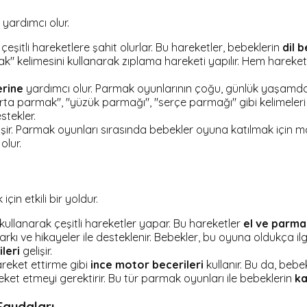
 yardımcı olur.
şitli hareketlere şahit olurlar. Bu hareketler, bebeklerin
dil 
 kelimesini kullanarak zıplama hareketi yapılır. Hem hareket 
erine
yardımcı olur. Parmak oyunlarının çoğu, günlük yaşamda k
 parmak", "yüzük parmağı", "serçe parmağı" gibi kelimeleri öğr
tekler.
işir. Parmak oyunları sırasında bebekler oyuna katılmak için m
olur.
in etkili bir yoldur.
kullanarak çeşitli hareketler yapar. Bu hareketler
el ve parma
arkı ve hikayeler ile desteklenir. Bebekler, bu oyuna oldukça ilg
leri
gelişir.
reket ettirme gibi
ince motor becerileri
kullanır. Bu da, bebe
ket etmeyi gerektirir. Bu tür parmak oyunları ile bebeklerin
ka
Faydaları