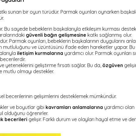
tkı sunan bir oyun türüdür. Parmak oyunları oynarken başkalar
r.
nanır. Bu sayede bebeklerin başkalarıyla etkileşim kurması deste
aralarındaki
güvenli bağın gelişmesine
katkı sağlanmış olur.
dür. Parmak oyunları, bebeklerin başkalarının duygularını anl
tluluğunu ve üzüntüsünü ifade eden hareketler yapar. Bu da, 
alarıyla
iletişim kurmalarına
yardımcı olur. Parmak oyunları sı
becerilerdir.
e yeteneklerini geliştirme fırsatı sağlar. Bu da,
özgüven
gelişi
e mutlu olmayı destekler.
sel becerilerinin gelişimlerini desteklemek mümkündür.
nkler ve boyutlar gibi
kavramları anlamalarına
yardımcı olan h
l olduğunu öğrenirler.
k becerileri
gelişir. Farklı durum ve olayları hayal etme ve d