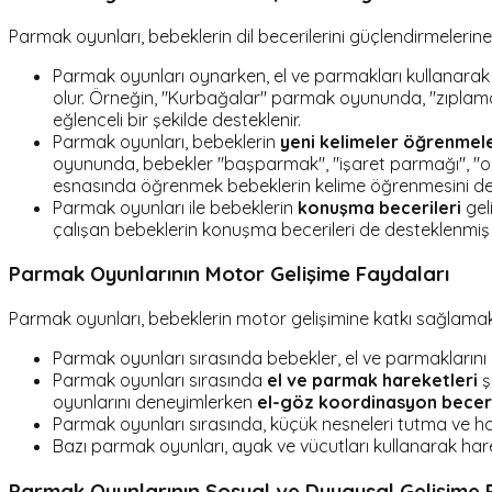
Parmak oyunları, bebeklerin dil becerilerini güçlendirmelerine
Parmak oyunları oynarken, el ve parmakları kullanarak çe
olur. Örneğin, "Kurbağalar" parmak oyununda, "zıplamak"
eğlenceli bir şekilde desteklenir.
Parmak oyunları, bebeklerin
yeni kelimeler öğrenmel
oyununda, bebekler "başparmak", "işaret parmağı", "orta
esnasında öğrenmek bebeklerin kelime öğrenmesini des
Parmak oyunları ile bebeklerin
konuşma becerileri
gel
çalışan bebeklerin konuşma becerileri de desteklenmiş 
Parmak Oyunlarının Motor Gelişime Faydaları
Parmak oyunları, bebeklerin motor gelişimine katkı sağlamak iç
Parmak oyunları sırasında bebekler, el ve parmaklarını 
Parmak oyunları sırasında
el ve parmak hareketleri
ş
oyunlarını deneyimlerken
el-göz koordinasyon beceri
Parmak oyunları sırasında, küçük nesneleri tutma ve ha
Bazı parmak oyunları, ayak ve vücutları kullanarak hare
Parmak Oyunlarının Sosyal ve Duygusal Gelişime 