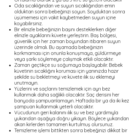
Oda sıcaklığından ve suyun sıcaklığından emin
olduktan sonra bebeğinizi soyun. Soyduktan sonra
üşümemesi için vakit kaybetmeden suyun içine
koyabilirsiniz.
Bir elinizle bebeğinizin başını desteklerken diğer
elinizle ayaklarını küvete yerleştirin. Baş bölgesi,
güvenlik için her zaman boyundan itibaren suyun
üzerinde olmalı. Bu aşamada bebeğinizin
korkmaması için onunla konuşmaya, güldürmeye
veya şarkı söylemeye çalışmak etkili olacaktır.
Zaman geçtikçe su soğumaya başlayabilir. Bebek
küvetinin sıcaklığını koruması için yanınızda hazır
şekilde su bekletmeyi ve küvete ılık su eklemeyi
unutmayın.
Yüzlerini ve saçlarını temizlemek için ayrı bez
kullanmak daha sağlıklı olacaktır. Saç derisini her
banyoda şampuanlamayın. Haftada bir ya da iki kez
şampuan kullanmak yeterli olacaktır.
Vücudunun geri kalanını ılık su ve bez yardımıyla
yukarıdan aşağıya doğru yıkayın. Böylece yukarıdan
akan kirlerden tamamen kurtulmuş olursunuz.
Temizleme işlemi bittikten sonra bebeğinizi dikkat bir