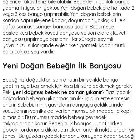
eğlenceli aktiviteniz bile olabilir. Bebeklerin günlük banyo
yapma ihtiyaçları yoktur. Yeni doğan bebeklere haftada 2
veya 3 kez banyo yaptırabilir. Yeni doğan bebeklerin
kordon sapı iyileşene kadar, doğumdan yaklaşık 1 ile 4
hafta sonrası, sünger banyosu yapılır. Büyümeye
başladıkça bebek küveti banyosu ve son olarak küvet
banyosu yapılmaya başlanır. Her süreçte sevimli
yavrunuzu sular içinde eğlenirken görmek kadar mutlu
edici çok az şey vardır.
Yeni Doğan Bebeğin İlk Banyosu
Bebeğiniz doğduktan sonra rutin bir şekilde banyo
yaptırmaya başlamak için kısa bir süre beklemek gerekir.
Peki
yeni doğmuş bebek ne zaman yıkanır
? Bazı çocuk
doktorları bebeğin yıkanmasının iki-üç gün ertelenmesini
önerir. Sebebi; minik yavruların dünyaya geldiklerinde
vücutlarının verniks adı verilen mumsu bir madde ile kaplı
olmasıdır. Bu mumsu madde bebeği çevredeki
mikroplardan korur. Bebeğin ilk banyosu yaptırılırken
göbek kordonuna dikkat etmek en önemli noktalardan bir
tanesi. Bu yüzden göbek kordonu kuruyana kadar bebeği