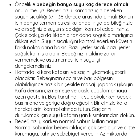
Öncelikle
bebeğin banyo suyu kaç derece olmalı
onu bilmeliyiz. Bebeğinizi yıkamanız için gereken
suyun sıcaklığı 37 – 38 derece arasında olmalı. Bunun
için banyo termometresi kullanabilir ya da bileğinizle
ve dirseğinizle suyun sıcaklığını kontrol edebilirsiniz.
Çok sıcak ya da ılıktan biraz daha soğuk olmadığına
dikkat edin. Suyun sıcaklığını kontrol ederken küvetin
farklı noktalarına bakın. Bazı yerler sıcak bazı yerler
soğuk kalmış olabilir. Bebeğinizin cildine zarar
vermemek ve üşütmemesi için suyu iyi
dengelemelisiniz.
Haftada iki kere kafasını ve saçını yıkamak yeterli
olacaktır. Bebeğinizin saçını ve baş bölgesini
olabildiğince nazik bir şekilde masaj yaparak yıkayın.
Kafa derisini çizmemeye ve baskı uygulamamaya
özen gösterin. Baş tarafına ılık su dökülürken bebek
başını öne ve geriye doğru eğebilir. Bir elinizle kafa
hareketlerini kontrol altında tutun. Saçlarını
durulamak için suyu kafanın yan kısımlarından dökün.
Bebeğinizi yıkarken normal sabun kullanmayın.
Normal sabunlar bebek cildi için çok sert olur ve ciltte
kurumaya, tahrişe sebebiyet verebilir. Az miktarda