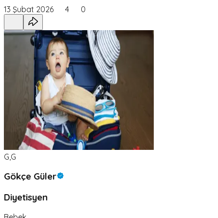
13 Şubat 2026
4
0
G,G
Gökçe Güler
Diyetisyen
Bebek