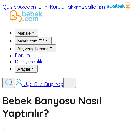
Quizler
Akademi
Bilim Kurulu
Hakkımızda
İletişim
Makale
bebek.com TV
Alışveriş Rehberi
Forum
Danışmanlıklar
Araçlar
Üye Ol / Giriş Yap
Bebek Banyosu Nasıl
Yaptırılır?
B