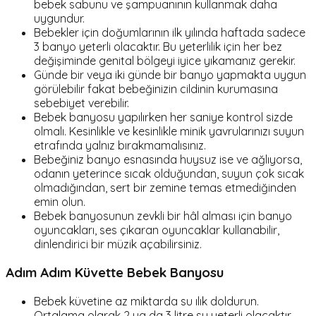
bebek sabunu ve şampuanının kullanmak daha
uygundur.
Bebekler için doğumlarının ilk yılında haftada sadece
3 banyo yeterli olacaktır. Bu yeterlilik için her bez
değişiminde genital bölgeyi iyice yıkamanız gerekir.
Günde bir veya iki günde bir banyo yapmakta uygun
görülebilir fakat bebeğinizin cildinin kurumasına
sebebiyet verebilir.
Bebek banyosu yapılırken her saniye kontrol sizde
olmalı. Kesinlikle ve kesinlikle minik yavrularınızı suyun
etrafında yalnız bırakmamalısınız.
Bebeğiniz banyo esnasında huysuz ise ve ağlıyorsa,
odanın yeterince sıcak olduğundan, suyun çok sıcak
olmadığından, sert bir zemine temas etmediğinden
emin olun.
Bebek banyosunun zevkli bir hâl alması için banyo
oyuncakları, ses çıkaran oyuncaklar kullanabilir,
dinlendirici bir müzik açabilirsiniz.
Adım Adım Küvette Bebek Banyosu
Bebek küvetine az miktarda su ılık doldurun.
Ortalama olarak 2 ya da 3 litre su yeterli olacaktır