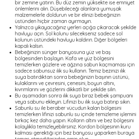
bir zemine yatırın. Bu düz zemin yüksekte ise emniyet
önlemlerini alın. Düşebileceği alanlara yumuşak
malzemelerle doldurun ve bir elinizi bebeğinizin
üstünden hiçbir zaman ayırmayın.
Yalnızca yıkayacağınız yerleri açığa çıkaracak şekilde
havluyu açın. Sol kolunu silecekseniz sadece sol
kolunun üstündeki havluyu kaldırın. Diğer bölgeleri
kapalı kalsın.
Bebeğinizin sünger banyosuna yüz ve baş
bölgesinden başlayın. Kafa ve yüz bölgesini
temizlerken gözlere ve ağzına sabun kaçmaması için
sadece sabunsuz ılık su kullanın. Temiz bezinizi ılık
suya batırdıktan sonra bebeğinizin başının üstünü,
kulaklarını ve çevresini, çenesini, boyun altını,
kıvrımlarını ve gözlerini dikkatli bir şekilde silin.
Bu aşamadan sonra ılık suya biraz bebek şampuanı
veya sabunu ekleyin. Lifinizi bu ılık suya batırıp sıkın.
Sabunlu su ile beraber vücudun kalan bölgesini
temizlerken lifinizi sabunlu su içinde temizleme işlemini
birkaç kez daha yapın. Kolların altını ve bez bölgesini
kolaylıkla temizleyebilirsiniz. Kordon bölgesinin kuru
kalması gerektiği için bez banyosu yaparken buraya
temas etmediğinizden emin olun.