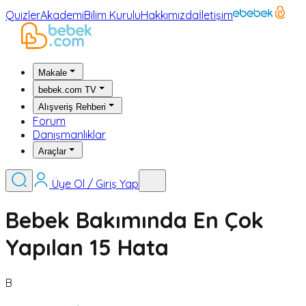
Quizler
Akademi
Bilim Kurulu
Hakkımızda
İletişim
Makale
bebek.com TV
Alışveriş Rehberi
Forum
Danışmanlıklar
Araçlar
Üye Ol / Giriş Yap
Bebek Bakımında En Çok
Yapılan 15 Hata
B