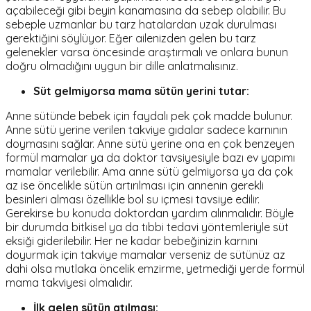
açabileceği gibi beyin kanamasına da sebep olabilir. Bu
sebeple uzmanlar bu tarz hatalardan uzak durulması
gerektiğini söylüyor. Eğer ailenizden gelen bu tarz
gelenekler varsa öncesinde araştırmalı ve onlara bunun
doğru olmadığını uygun bir dille anlatmalısınız.
Süt gelmiyorsa mama sütün yerini tutar:
Anne sütünde bebek için faydalı pek çok madde bulunur.
Anne sütü yerine verilen takviye gıdalar sadece karnının
doymasını sağlar. Anne sütü yerine ona en çok benzeyen
formül mamalar ya da doktor tavsiyesiyle bazı ev yapımı
mamalar verilebilir. Ama anne sütü gelmiyorsa ya da çok
az ise öncelikle sütün artırılması için annenin gerekli
besinleri alması özellikle bol su içmesi tavsiye edilir.
Gerekirse bu konuda doktordan yardım alınmalıdır. Böyle
bir durumda bitkisel ya da tıbbi tedavi yöntemleriyle süt
eksiği giderilebilir. Her ne kadar bebeğinizin karnını
doyurmak için takviye mamalar verseniz de sütünüz az
dahi olsa mutlaka öncelik emzirme, yetmediği yerde formül
mama takviyesi olmalıdır.
İlk gelen sütün atılması: