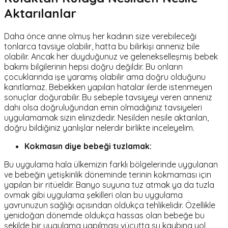
Aktarılanlar
Daha önce anne olmuş her kadının size verebileceği
tonlarca tavsiye olabilir, hatta bu bilirkişi anneniz bile
olabilir. Ancak her duyduğunuz ve gelenekselleşmiş bebek
bakımı bilgilerinin hepsi doğru değildir. Bu onların
çocuklarında işe yaramış olabilir ama doğru olduğunu
kanıtlamaz. Bebekken yapılan hatalar ilerde istenmeyen
sonuçlar doğurabilir. Bu sebeple tavsiyeyi veren anneniz
dahi olsa doğruluğundan emin olmadığınız tavsiyeleri
uygulamamak sizin elinizdedir. Nesilden nesile aktarılan,
doğru bildiğiniz yanlışlar nelerdir birlikte inceleyelim.
Kokmasın diye bebeği tuzlamak:
Bu uygulama hala ülkemizin farklı bölgelerinde uygulanan
ve bebeğin yetişkinlik döneminde terinin kokmaması için
yapılan bir ritüeldir. Banyo suyuna tuz atmak ya da tuzla
ovmak gibi uygulama şekilleri olan bu uygulama
yavrunuzun sağlığı açısından oldukça tehlikelidir. Özellikle
yenidoğan dönemde oldukça hassas olan bebeğe bu
şekilde bir uygulama yapılması vücutta su kaybına yol