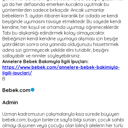
ya da her defasında emerken kucakta uyutmak bu
yöntemlerden sadece birkaçıdır. Ancak uzmanlar
bebeklerin 3. aydan itibaren karanlık bir odada ve kendi
beşiğinde uyumasını tavsiye etmektedir. Bu sayede kendi
kendine, her koşul ve ortamda uyumayı öğreneceklerdir.
Tabi bu alışkanlığı edindirmek kolay olmayacaktır.
Bebeğinizin kendi kendine uyumaya alışması için beşiğe
yatırdıktan sonra ona yanında olduğunuzu hissettirmek
adına sizi görmeyecek şekilde elini tutabilir, beşiğini
sallayabilir ve ninniler söyleyebilirsiniz.
Annelere Bebek Bakımıyla İlgili İpuçları:
https://www.bebek.com/annelere-bebek-bakimiyla-
ilgili-ipuclari/
B
Bebek.com
Admin
Uzman kadromuzun çalışmalarıyla kısa sürede büyüyen
bebek.com; bugün binlerce sayfa bilgi sunan, çocuk sahibi
olmayı düşünen veya çocuğu olan bilinçli ailelerin her türlü