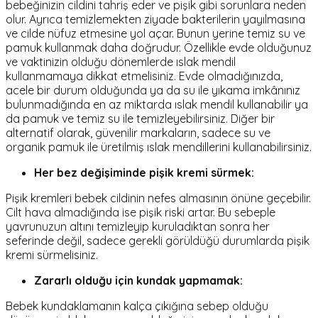
bebeğinizin cildini tahriş eder ve pişik gibi sorunlara neden
olur. Ayrıca temizlemekten ziyade bakterilerin yayılmasına
ve cilde nüfuz etmesine yol açar. Bunun yerine temiz su ve
pamuk kullanmak daha doğrudur. Özellikle evde olduğunuz
ve vaktinizin olduğu dönemlerde ıslak mendil
kullanmamaya dikkat etmelisiniz. Evde olmadığınızda,
acele bir durum olduğunda ya da su ile yıkama imkânınız
bulunmadığında en az miktarda ıslak mendil kullanabilir ya
da pamuk ve temiz su ile temizleyebilirsiniz. Diğer bir
alternatif olarak, güvenilir markaların, sadece su ve
organik pamuk ile üretilmiş ıslak mendillerini kullanabilirsiniz.
Her bez değişiminde pişik kremi sürmek:
Pişik kremleri bebek cildinin nefes almasının önüne geçebilir.
Cilt hava almadığında ise pişik riski artar. Bu sebeple
yavrunuzun altını temizleyip kuruladıktan sonra her
seferinde değil, sadece gerekli görüldüğü durumlarda pişik
kremi sürmelisiniz.
Zararlı olduğu için kundak yapmamak:
Bebek kundaklamanın kalça çıkığına sebep olduğu