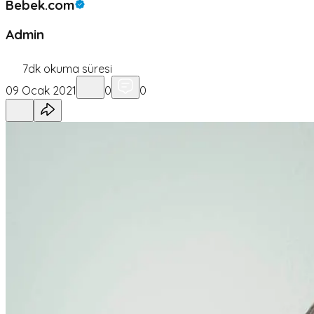
Bebek.com
Admin
7
dk okuma süresi
09 Ocak 2021
0
0