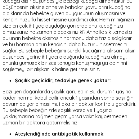
kucağa alışır düşüncesiyle bebeği kucağa almamaktır. Bu
düşüncenin aksine anne ve babalar yavrularını kucağına
aldıklarında bebekte güven duygusunun oluşmasını ve
kendini huzurlu hissetmesine yardımcı olur. Hem miniğinizin
size en çok ihtiyaç duyduğu günlerde onu kucağınıza
almazsanız ne zaman alacaksınız ki? Anne ile sık temasta
bulunan bebekte oksitosin hormonu daha fazla salgılanır
ve bu hormon onun kendisini daha huzurlu hissetmesini
sağlar. Bu sebeple bebeğimi sürekli kucağıma alırsam alışır
düşüncesi yerine ihtiyacı olduğunda kucağınıza almayı,
onunla yumuşak bir ses tonuyla konuşmayı ya da ninni
söylemeyi bir alışkanlık haline getirmelisiniz.
Şaşılık geçicidir, tedaviye gerek yoktur:
Bazı yenidoğanlarda şaşılık görülebilir. Bu durum 1 yaşına
kadar normal kabul edilir ancak 1 yaşından sonra şaşılığın
devam ediyor olması mutlaka bir doktor kontrolü gerektirir.
Bu sebeple bebeğinizde şaşılık varsa ve 1 yaşına
yaklaşmasına rağmen geçmiyorsa vakit kaybetmeden
uzman bir doktora götürmelisiniz.
Ateşlendiğinde antibiyotik kullanmak: