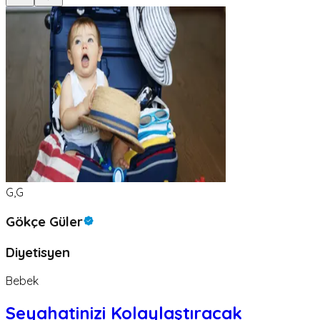
G,G
Gökçe Güler
Diyetisyen
Bebek
Seyahatinizi Kolaylaştıracak