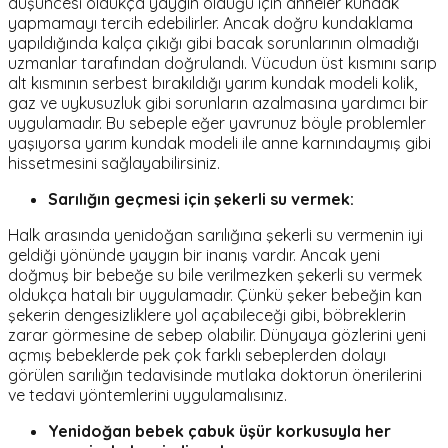
düşüncesi oldukça yaygın olduğu için anneler kundak
yapmamayı tercih edebilirler. Ancak doğru kundaklama
yapıldığında kalça çıkığı gibi bacak sorunlarının olmadığı
uzmanlar tarafından doğrulandı. Vücudun üst kısmını sarıp
alt kısmının serbest bırakıldığı yarım kundak modeli kolik,
gaz ve uykusuzluk gibi sorunların azalmasına yardımcı bir
uygulamadır. Bu sebeple eğer yavrunuz böyle problemler
yaşıyorsa yarım kundak modeli ile anne karnındaymış gibi
hissetmesini sağlayabilirsiniz.
Sarılığın geçmesi için şekerli su vermek:
Halk arasında yenidoğan sarılığına şekerli su vermenin iyi
geldiği yönünde yaygın bir inanış vardır. Ancak yeni
doğmuş bir bebeğe su bile verilmezken şekerli su vermek
oldukça hatalı bir uygulamadır. Çünkü şeker bebeğin kan
şekerin dengesizliklere yol açabileceği gibi, böbreklerin
zarar görmesine de sebep olabilir. Dünyaya gözlerini yeni
açmış bebeklerde pek çok farklı sebeplerden dolayı
görülen sarılığın tedavisinde mutlaka doktorun önerilerini
ve tedavi yöntemlerini uygulamalısınız.
Yenidoğan bebek çabuk üşür korkusuyla her