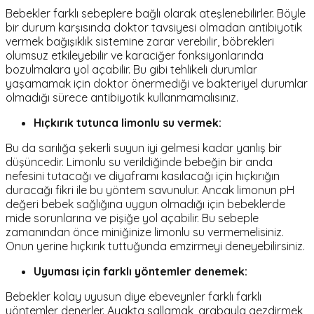
Bebekler farklı sebeplere bağlı olarak ateşlenebilirler. Böyle
bir durum karşısında doktor tavsiyesi olmadan antibiyotik
vermek bağışıklık sistemine zarar verebilir, böbrekleri
olumsuz etkileyebilir ve karaciğer fonksiyonlarında
bozulmalara yol açabilir. Bu gibi tehlikeli durumlar
yaşamamak için doktor önermediği ve bakteriyel durumlar
olmadığı sürece antibiyotik kullanmamalısınız.
Hıçkırık tutunca limonlu su vermek:
Bu da sarılığa şekerli suyun iyi gelmesi kadar yanlış bir
düşüncedir. Limonlu su verildiğinde bebeğin bir anda
nefesini tutacağı ve diyaframı kasılacağı için hıçkırığın
duracağı fikri ile bu yöntem savunulur. Ancak limonun pH
değeri bebek sağlığına uygun olmadığı için bebeklerde
mide sorunlarına ve pişiğe yol açabilir. Bu sebeple
zamanından önce miniğinize limonlu su vermemelisiniz.
Onun yerine hıçkırık tuttuğunda emzirmeyi deneyebilirsiniz.
Uyuması için farklı yöntemler denemek:
Bebekler kolay uyusun diye ebeveynler farklı farklı
yöntemler denerler. Ayakta sallamak, arabayla gezdirmek