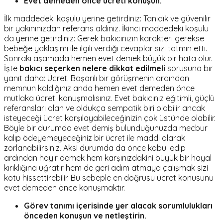
Evet demeden önce ücreti konuşun.
İlk maddedeki koşulu yerine getirdiniz: Tanıdık ve güvenilir
bir yakınınızdan referans aldınız. İkinci maddedeki koşulu
da yerine getirdiniz: Gerek bakıcınızın karakteri gerekse
bebeğe yaklaşımı ile ilgili verdiği cevaplar sizi tatmin etti.
Sonraki aşamada hemen evet demek büyük bir hata olur.
İşte
bakıcı seçerken nelere dikkat edilmeli
sorusuna bir
yanıt daha: Ücret. Başarılı bir görüşmenin ardından
memnun kaldığınız anda hemen evet demeden önce
mutlaka ücreti konuşmalısınız. Evet bakıcınız eğitimli, güçlü
referansları olan ve oldukça sempatik biri olabilir ancak
isteyeceği ücret karşılayabileceğinizin çok üstünde olabilir.
Böyle bir durumda evet demiş bulunduğunuzda mecbur
kalıp ödeyemeyeceğiniz bir ücret ile maddi olarak
zorlanabilirsiniz. Aksi durumda da önce kabul edip
ardından hayır demek hem karşınızdakini büyük bir hayal
kırıklığına uğratır hem de geri adım atmaya çalışmak sizi
kötü hissettirebilir. Bu sebeple en doğrusu ücret konusunu
evet demeden önce konuşmaktır.
Görev tanımı içerisinde yer alacak sorumlulukları
önceden konuşun ve netleştirin.