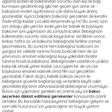
ağlama krizleri ile bakımından sorumlu olan kişi ile bağ
kurmasını geciktireceği gibi her geçen gün anne ve
babasının evden ayrılmasına çok daha büyük direnç
gösterebilir. Ayrıca bakalım bakıcınız gerçekten de kendini
ifade ettiği kadar çocukla iletişiminde iyi mi? Bu süreç sizin
için olduğu gibi yeni bir evde yeni bir bebek ile başlayan
bakıcının işini yapmasını da zorlaştıracaktır. Bebeğinizin
bakımından sorumlu olacak kişiye karar verdikten sonra
birkaç hafta siz ve bakıcınız bebeğinizle birlikte zaman
geçirmelisiniz. Bu süreçte hem bebeğiniz bakıcısını ön
yargısız bir şekilde tanıma fırsatı bulacak hem de siz
yavrunuzu emanet edeceğiniz kişiyi yakından birebir
tanıma fırsatı bulabilirsiniz. Bebeğinizden saatlerce uzakta
kalacak olmak yeteri kadar üzücüyken bir de onu bir
başkasına emanet edecek olma fikri sizi gerçekten
yıpratabilir. Fakat doğru bebek bakıcısı seçimi ile
bebeğinize güvenle bağlanacağı ve birlikte keyifli vakit
geçirebileceği birini daha kazandırabileceğinizi unutmayın.
Bunun için yapmanız gereken en önemli şey ise
bakıcı
seçerken dikkat edilmesi gerekenler
konusunda özenli
olmaktır. Bu konudaki hassasiyetiniz bebeğinizin gelişimi ve
sizin aile huzurunuz için yapacağınız en büyük yatırım
olabilir.