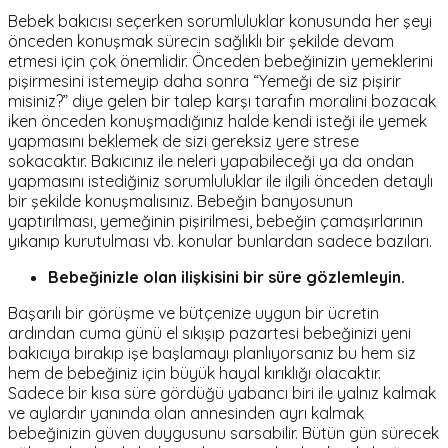
Bebek bakıcısı seçerken sorumluluklar konusunda her şeyi
önceden konuşmak sürecin sağlıklı bir şekilde devam
etmesi için çok önemlidir. Önceden bebeğinizin yemeklerini
pişirmesini istemeyip daha sonra “Yemeği de siz pişirir
misiniz?” diye gelen bir talep karşı tarafın moralini bozacak
iken önceden konuşmadığınız halde kendi isteği ile yemek
yapmasını beklemek de sizi gereksiz yere strese
sokacaktır. Bakıcınız ile neleri yapabileceği ya da ondan
yapmasını istediğiniz sorumluluklar ile ilgili önceden detaylı
bir şekilde konuşmalısınız. Bebeğin banyosunun
yaptırılması, yemeğinin pişirilmesi, bebeğin çamaşırlarının
yıkanıp kurutulması vb. konular bunlardan sadece bazıları.
Bebeğinizle olan ilişkisini bir süre gözlemleyin.
Başarılı bir görüşme ve bütçenize uygun bir ücretin
ardından cuma günü el sıkışıp pazartesi bebeğinizi yeni
bakıcıya bırakıp işe başlamayı planlıyorsanız bu hem siz
hem de bebeğiniz için büyük hayal kırıklığı olacaktır.
Sadece bir kısa süre gördüğü yabancı biri ile yalnız kalmak
ve aylardır yanında olan annesinden ayrı kalmak
bebeğinizin güven duygusunu sarsabilir. Bütün gün sürecek