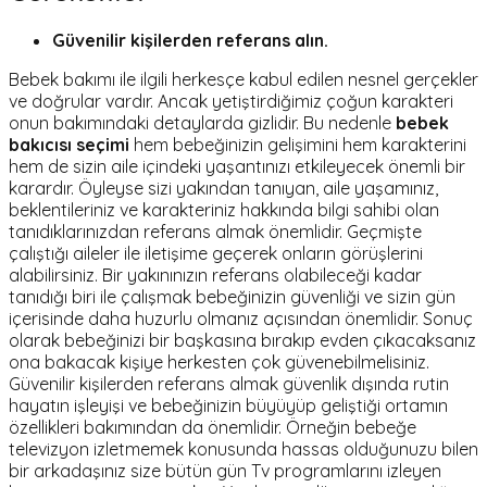
Güvenilir kişilerden referans alın.
Bebek bakımı ile ilgili herkesçe kabul edilen nesnel gerçekler
ve doğrular vardır. Ancak yetiştirdiğimiz çoğun karakteri
onun bakımındaki detaylarda gizlidir. Bu nedenle
bebek
bakıcısı seçimi
hem bebeğinizin gelişimini hem karakterini
hem de sizin aile içindeki yaşantınızı etkileyecek önemli bir
karardır. Öyleyse sizi yakından tanıyan, aile yaşamınız,
beklentileriniz ve karakteriniz hakkında bilgi sahibi olan
tanıdıklarınızdan referans almak önemlidir. Geçmişte
çalıştığı aileler ile iletişime geçerek onların görüşlerini
alabilirsiniz. Bir yakınınızın referans olabileceği kadar
tanıdığı biri ile çalışmak bebeğinizin güvenliği ve sizin gün
içerisinde daha huzurlu olmanız açısından önemlidir. Sonuç
olarak bebeğinizi bir başkasına bırakıp evden çıkacaksanız
ona bakacak kişiye herkesten çok güvenebilmelisiniz.
Güvenilir kişilerden referans almak güvenlik dışında rutin
hayatın işleyişi ve bebeğinizin büyüyüp geliştiği ortamın
özellikleri bakımından da önemlidir. Örneğin bebeğe
televizyon izletmemek konusunda hassas olduğunuzu bilen
bir arkadaşınız size bütün gün Tv programlarını izleyen