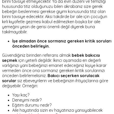
birini tavsiye etmeyecektir. Ya da evin düzeni ve temizliği
hususunda titiz olduğunuzu bilen akrabanız size gerek
bebeğin beslenmesi gerekse giyimi konusunda titiz olan
birini tavsiye edecektir. Aksi takdirde bir aile için çocuğun
kirli kıyafetle gezmesi kabul edilmezken başka bir aile
yemeğini yesin de gerisi önemli değil diyerek buna
takılmayabilir.
İşe almadan önce sormanız gereken kritik soruları
önceden belirleyin.
Güvendiğiniz birinden referans almak
bebek bakıcısı
seçmek
için yeterli değildir. İkinci aşamada en değerli
varlığınızı yani bebeğinizi emanet edeceğiniz kişiye karar
vermeden önce ona sormanız gereken kritik sorularınızı
önceden belirlemelisiniz.
Bakıcı seçerken sorulacak
sorular
siz ebeveynlerin ve bebeğinizin ihtiyaçlarına göre
değişebilir. Örneğin:
Yaşı kaç?
Deneyimi nedir?
Eğitim durumu nedir?
Aile hayatında sizin ev hayatınıza yansıyabilecek