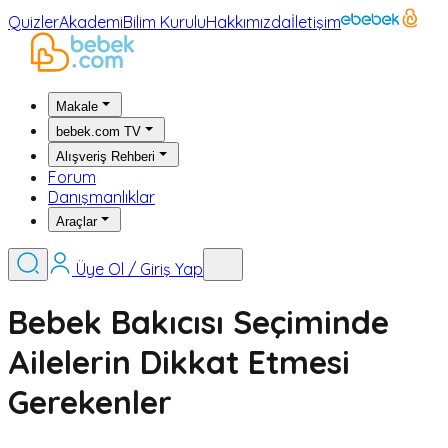
Quizler
Akademi
Bilim Kurulu
Hakkımızda
İletişim
Makale
bebek.com TV
Alışveriş Rehberi
Forum
Danışmanlıklar
Araçlar
Üye Ol / Giriş Yap
Bebek Bakıcısı Seçiminde
Ailelerin Dikkat Etmesi
Gerekenler