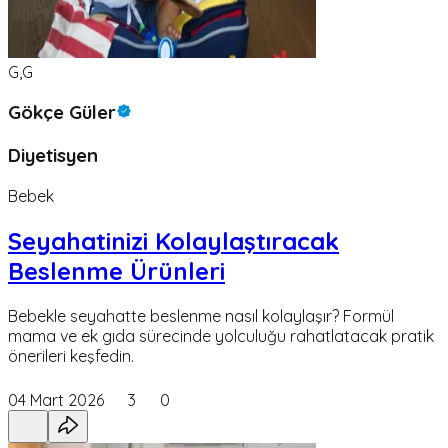
G,G
Gökçe Güler
Diyetisyen
Bebek
Seyahatinizi Kolaylaştıracak
Beslenme Ürünleri
Bebekle seyahatte beslenme nasıl kolaylaşır? Formül
mama ve ek gıda sürecinde yolculuğu rahatlatacak pratik
önerileri keşfedin.
04 Mart 2026
3
0