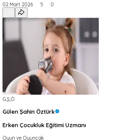
02 Mart 2026
5
0
G,Ş,Ö
Gülen Şahin Öztürk
Erken Çocukluk Eğitimi Uzmanı
Oyun ve Oyuncak