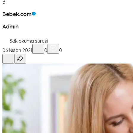
B
Bebek.com
Admin
5
dk okuma süresi
06 Nisan 2021
0
0