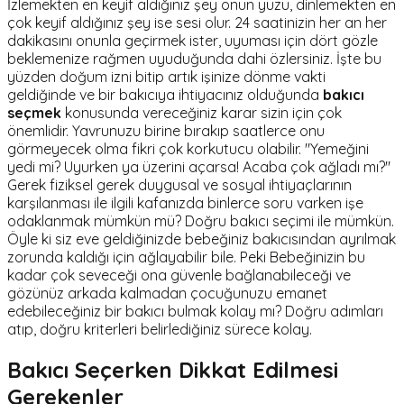
İzlemekten en keyif aldığınız şey onun yüzü, dinlemekten en
çok keyif aldığınız şey ise sesi olur. 24 saatinizin her an her
dakikasını onunla geçirmek ister, uyuması için dört gözle
beklemenize rağmen uyuduğunda dahi özlersiniz. İşte bu
yüzden doğum izni bitip artık işinize dönme vakti
geldiğinde ve bir bakıcıya ihtiyacınız olduğunda
bakıcı
seçmek
konusunda vereceğiniz karar sizin için çok
önemlidir. Yavrunuzu birine bırakıp saatlerce onu
görmeyecek olma fikri çok korkutucu olabilir. "Yemeğini
yedi mi? Uyurken ya üzerini açarsa! Acaba çok ağladı mı?"
Gerek fiziksel gerek duygusal ve sosyal ihtiyaçlarının
karşılanması ile ilgili kafanızda binlerce soru varken işe
odaklanmak mümkün mü? Doğru bakıcı seçimi ile mümkün.
Öyle ki siz eve geldiğinizde bebeğiniz bakıcısından ayrılmak
zorunda kaldığı için ağlayabilir bile. Peki Bebeğinizin bu
kadar çok seveceği ona güvenle bağlanabileceği ve
gözünüz arkada kalmadan çocuğunuzu emanet
edebileceğiniz bir bakıcı bulmak kolay mı? Doğru adımları
atıp, doğru kriterleri belirlediğiniz sürece kolay.
B
akıcı Seçerken Dikkat Edilmesi
Gerekenler