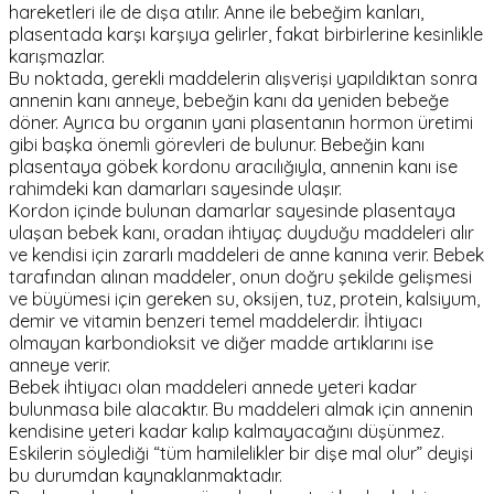
hareketleri ile de dışa atılır. Anne ile bebeğim kanları,
plasentada karşı karşıya gelirler, fakat birbirlerine kesinlikle
karışmazlar.
Bu noktada, gerekli maddelerin alışverişi yapıldıktan sonra
annenin kanı anneye, bebeğin kanı da yeniden bebeğe
döner. Ayrıca bu organın yani plasentanın hormon üretimi
gibi başka önemli görevleri de bulunur. Bebeğin kanı
plasentaya göbek kordonu aracılığıyla, annenin kanı ise
rahimdeki kan damarları sayesinde ulaşır.
Kordon içinde bulunan damarlar sayesinde plasentaya
ulaşan bebek kanı, oradan ihtiyaç duyduğu maddeleri alır
ve kendisi için zararlı maddeleri de anne kanına verir. Bebek
tarafından alınan maddeler, onun doğru şekilde gelişmesi
ve büyümesi için gereken su, oksijen, tuz, protein, kalsiyum,
demir ve vitamin benzeri temel maddelerdir. İhtiyacı
olmayan karbondioksit ve diğer madde artıklarını ise
anneye verir.
Bebek ihtiyacı olan maddeleri annede yeteri kadar
bulunmasa bile alacaktır. Bu maddeleri almak için annenin
kendisine yeteri kadar kalıp kalmayacağını düşünmez.
Eskilerin söylediği “tüm hamilelikler bir dişe mal olur” deyişi
bu durumdan kaynaklanmaktadır.