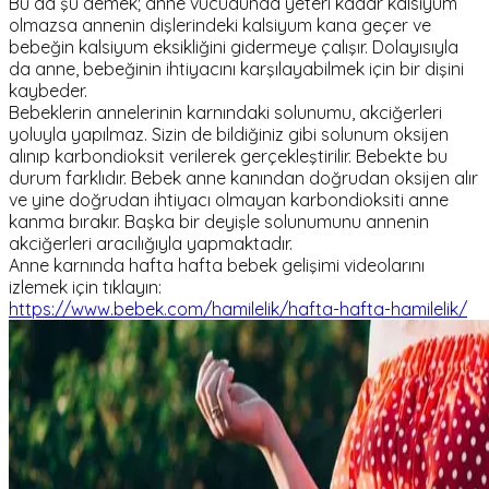
Bu da şu demek; anne vücudunda yeteri kadar kalsiyum
olmazsa annenin dişlerindeki kalsiyum kana geçer ve
bebeğin kalsiyum eksikliğini gidermeye çalışır. Dolayısıyla
da anne, bebeğinin ihtiyacını karşılayabilmek için bir dişini
kaybeder.
Bebeklerin annelerinin karnındaki solunumu, akciğerleri
yoluyla yapılmaz. Sizin de bildiğiniz gibi solunum oksijen
alınıp karbondioksit verilerek gerçekleştirilir. Bebekte bu
durum farklıdır. Bebek anne kanından doğrudan oksijen alır
ve yine doğrudan ihtiyacı olmayan karbondioksiti anne
kanma bırakır. Başka bir deyişle solunumunu annenin
akciğerleri aracılığıyla yapmaktadır.
Anne karnında hafta hafta bebek gelişimi videolarını
izlemek için tıklayın:
https://www.bebek.com/hamilelik/hafta-hafta-hamilelik/