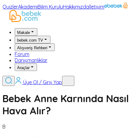
Quizler
Akademi
Bilim Kurulu
Hakkımızda
İletişim
Makale
bebek.com TV
Alışveriş Rehberi
Forum
Danışmanlıklar
Araçlar
Üye Ol / Giriş Yap
Bebek Anne Karnında Nasıl
Hava Alır?
B