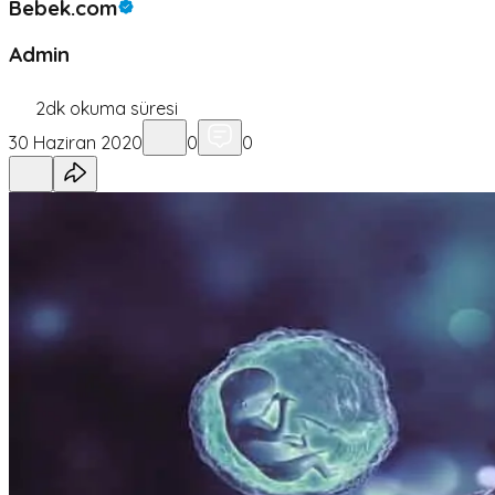
Bebek.com
Admin
2
dk okuma süresi
30 Haziran 2020
0
0