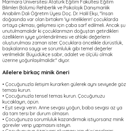
Marmara Üniversitesi Atatürk Eğitim Fakültesi Eğitim
Bilimleri Bölümü Rehberlik ve Psikolojik Danışmanlık
Anabilim Dalı Öğretim Üyesi Doç. Dr. Halil Ekşi, "İnsan
doğasında var olan birtakım 'iyi niteliklerin' çocuklarda
ortaya çıkması, gelişmesi için çaba sarf edilmeli. Ancak şu
unutulmamalıdır ki çocuklarımızın doğuştan getirdikleri
özelliklerin iyiye yönlendirilmesi ve ahlaki değerlerin
oluşturulması zaman ister. Çocuklara öncelikle dürüstlük,
başkalarına saygı ve sorumluluk gibi temel değerler
verilmelidir. Büyüdükçe sabır, adalet ve ölçülü olmak
üzerine yoğunlaşılmalıdır." diyor.
Ailelere birkaç minik öneri
• Çocuğunuzla iletişim kurarken gülerek aynı seviyede göz
teması kurun.
• Çocuğunuzla tensel temas kurun. Çocuğunuzu
kucaklayın, öpün.
• Eşit sevgi verin. Anne sevgisi yoğun, baba sevgisi az ya
da tam tersi bir durum olmasın.
• Çocuğunuza sorumluluk kazandırmak istiyorsanız minik
görevler verip yapmasını isteyin.
• Çocuğunuzun özgüveni oluşması için düşüncelerini