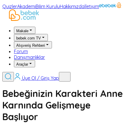
Quizler
Akademi
Bilim Kurulu
Hakkımızda
İletişim
Makale
bebek.com TV
Alışveriş Rehberi
Forum
Danışmanlıklar
Araçlar
Üye Ol / Giriş Yap
Bebeğinizin Karakteri Anne
Karnında Gelişmeye
Başlıyor