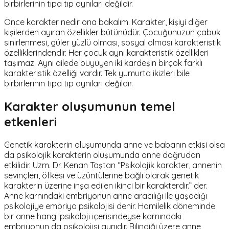
birbirlerinin tıpa tıp aynıları değildir.
Önce karakter nedir ona bakalım. Karakter, kişiyi diğer
kişilerden ayıran özellikler bütünüdür. Çocuğunuzun çabuk
sinirlenmesi, güler yüzlü olması, sosyal olması karakteristik
özelliklerindendir. Her çocuk aynı karakteristik özellikleri
taşımaz. Aynı ailede büyüyen iki kardeşin birçok farklı
karakteristik özelliği vardır. Tek yumurta ikizleri bile
birbirlerinin tıpa tıp aynıları değildir.
Karakter oluşumunun temel
etkenleri
Genetik karakterin oluşumunda anne ve babanın etkisi olsa
da psikolojik karakterin oluşumunda anne doğrudan
etkilidir. Uzm. Dr. Kenan Taştan “Psikolojik karakter, annenin
sevinçleri, öfkesi ve üzüntülerine bağlı olarak genetik
karakterin üzerine inşa edilen ikinci bir karakterdir.” der.
Anne karnındaki embriyonun anne aracılığı ile yaşadığı
psikolojiye embriyo psikolojisi denir. Hamilelik döneminde
bir anne hangi psikoloji içerisindeyse karnındaki
embriyonun da psikolojisi aynıdır. Bilindiği üzere anne