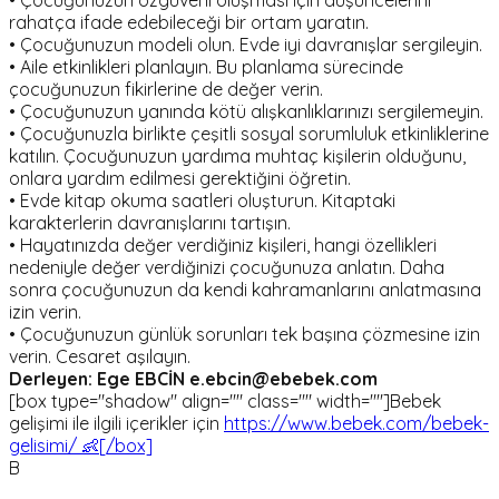
rahatça ifade edebileceği bir ortam yaratın.
• Çocuğunuzun modeli olun. Evde iyi davranışlar sergileyin.
• Aile etkinlikleri planlayın. Bu planlama sürecinde
çocuğunuzun fikirlerine de değer verin.
• Çocuğunuzun yanında kötü alışkanlıklarınızı sergilemeyin.
• Çocuğunuzla birlikte çeşitli sosyal sorumluluk etkinliklerine
katılın. Çocuğunuzun yardıma muhtaç kişilerin olduğunu,
onlara yardım edilmesi gerektiğini öğretin.
• Evde kitap okuma saatleri oluşturun. Kitaptaki
karakterlerin davranışlarını tartışın.
• Hayatınızda değer verdiğiniz kişileri, hangi özellikleri
nedeniyle değer verdiğinizi çocuğunuza anlatın. Daha
sonra çocuğunuzun da kendi kahramanlarını anlatmasına
izin verin.
• Çocuğunuzun günlük sorunları tek başına çözmesine izin
verin. Cesaret aşılayın.
Derleyen: Ege EBCİN e.ebcin@ebebek.com
[box type="shadow" align="" class="" width=""]Bebek
gelişimi ile ilgili içerikler için
https://www.bebek.com/bebek-
gelisimi/ 👶[/box]
B