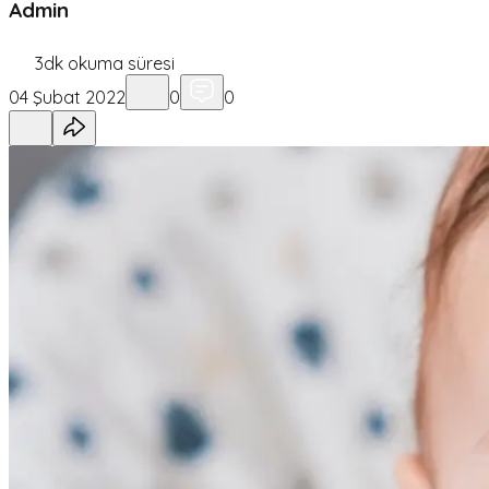
Admin
3
dk okuma süresi
04 Şubat 2022
0
0