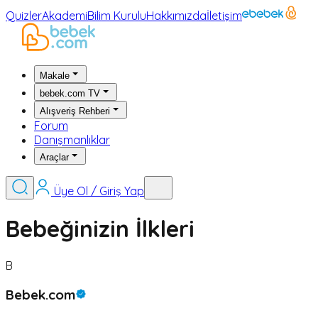
Quizler
Akademi
Bilim Kurulu
Hakkımızda
İletişim
Makale
bebek.com TV
Alışveriş Rehberi
Forum
Danışmanlıklar
Araçlar
Üye Ol / Giriş Yap
Bebeğinizin İlkleri
B
Bebek.com