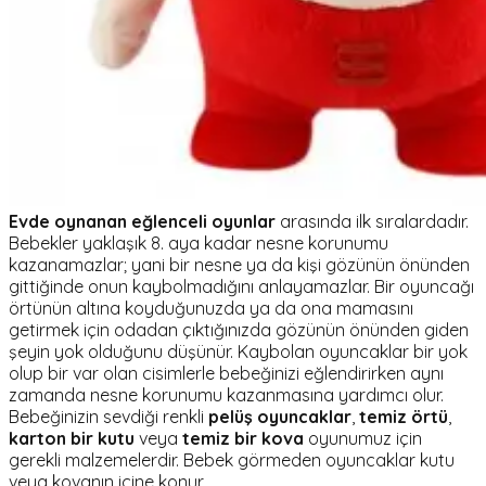
Evde oynanan eğlenceli oyunlar
arasında ilk sıralardadır.
Bebekler yaklaşık 8. aya kadar nesne korunumu
kazanamazlar; yani bir nesne ya da kişi gözünün önünden
gittiğinde onun kaybolmadığını anlayamazlar. Bir oyuncağı
örtünün altına koyduğunuzda ya da ona mamasını
getirmek için odadan çıktığınızda gözünün önünden giden
şeyin yok olduğunu düşünür. Kaybolan oyuncaklar bir yok
olup bir var olan cisimlerle bebeğinizi eğlendirirken aynı
zamanda nesne korunumu kazanmasına yardımcı olur.
Bebeğinizin sevdiği renkli
pelüş oyuncaklar
,
temiz örtü
,
karton bir kutu
veya
temiz bir kova
oyunumuz için
gerekli malzemelerdir. Bebek görmeden oyuncaklar kutu
veya kovanın içine konur.