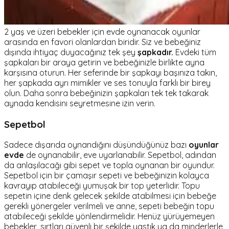
2 yaş ve üzeri bebekler için evde oynanacak oyunlar
arasında en favori olanlardan biridir. Siz ve bebeğiniz
dışında ihtiyaç duyacağınız tek şey
şapkadır.
Evdeki tüm
şapkaları bir araya getirin ve bebeğinizle birlikte ayna
karşısına oturun. Her seferinde bir şapkayı başınıza takın,
her şapkada ayrı mimikler ve ses tonuyla farklı bir birey
olun. Daha sonra bebeğinizin şapkaları tek tek takarak
aynada kendisini seyretmesine izin verin.
Sepetbol
Sadece dışarıda oynandığını düşündüğünüz bazı
oyunlar
evde
de oynanabilir, eve uyarlanabilir. Sepetbol, adından
da anlaşılacağı gibi sepet ve topla oynanan bir oyundur.
Sepetbol için bir çamaşır sepeti ve bebeğinizin kolayca
kavrayıp atabileceği yumuşak bir top yeterlidir. Topu
sepetin içine denk gelecek şekilde atabilmesi için bebeğe
gerekli yönergeler verilmeli ve anne, sepeti bebeğin topu
atabileceği şekilde yönlendirmelidir. Henüz yürüyemeyen
bebekler, sırtları güvenli bir şekilde yastık ya da minderlerle