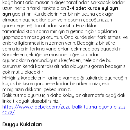
kağıt bantlarla masanın diğer tarafından sarkacak kadar
uzun, her biri farklı renkte olan
3-4 adet kurdeleyi ayrı
ayrı
yapıştırın. Kurdelelerin her birinin ucuna çok ağır
olmayan oyuncaklar asın ve masanın çocuğunuzun
göremeyeceği tarafından sarkıtın. Hazırlıkları
tamamladıktan sonra miniğinizi getirip hiçbir açıklama
yapmadan masaya oturtun. Ona kurdeleleri fark etmesi ve
onlarla ilgilenmesi için zaman verin. Bebeğiniz bir süre
sonra iplerin farkına varıp onları çekmeye başlayacaktır.
Kurdeleleri çektiğinde masanın diğer ucundan
oyuncakların göründüğünü keşfeden, hele bir de bu
durumun kendi kontrolü altında olduğunu gören bebeğiniz
çok mutlu olacaktır.
Miniğiniz kurdelelerin farkına varmadığı takdirde oyuncağın
küçük bir kısmı görünene kadar birini kendiniz çekip
miniğinizin dikkatini çekebilirsiniz.
Balık tutma oyunu için daha kolay bir alternatife aşağıdaki
linke tıklayak ulaşabilirsiniz.
https://www.e-bebek.com/zuzu-balik-tutma-oyunu-p-zuz-
4072/
Duygu Kuklaları