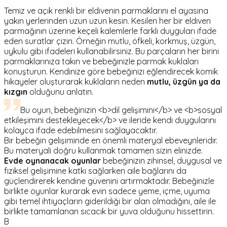
Temiz ve açık renkli bir eldivenin parmaklarını el ayasına
yakın yerlerinden uzun uzun kesin. Kesilen her bir eldiven
parmağının üzerine keçeli kalemlerle farklı duyguları ifade
eden suratlar çizin. Örneğin mutlu, öfkeli, korkmuş, üzgün,
uykulu gibi ifadeleri kullanabilirsiniz. Bu parçaların her birini
parmaklarınıza takın ve bebeğinizle parmak kuklaları
konuşturun. Kendinize göre bebeğinizi eğlendirecek komik
hikayeler oluşturarak kuklaların neden
mutlu, üzgün ya da
kızgın
olduğunu anlatın.
Bu oyun, bebeğinizin <b>dil gelişimini</b> ve <b>sosyal
etkileşimini destekleyecek</b> ve ileride kendi duygularını
kolayca ifade edebilmesini sağlayacaktır.
Bir bebeğin gelişiminde en önemli materyal ebeveynleridir.
Bu materyali doğru kullanmak tamamen sizin elinizde.
Evde oynanacak oyunlar
bebeğinizin zihinsel, duygusal ve
fiziksel gelişimine katkı sağlarken aile bağlarını da
güçlendirerek kendine güvenini artırmaktadır. Bebeğinizle
birlikte oyunlar kurarak evin sadece yeme, içme, uyuma
gibi temel ihtiyaçların giderildiği bir alan olmadığını, aile ile
birlikte tamamlanan sıcacık bir yuva olduğunu hissettirin.
B