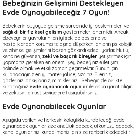
Bebeğinizin Gelişimini Destekleyen
Evde Oynayabileceğiz 7 Oyun!
Bebeklerin büyüyüp gelişme sürecinde iyi beslenmeleri ve
sağlıklı bir fiziksel gelişim
göstermeleri önemlidir. Ancak
ebeveynler yavrularını en iyi şekilde besleme ve
hastalıklardan koruma telaşına düşerken, onların psikolojik
ve zihinsel gelişimlerini bazen göz ardı edebiliyorlar. Mutlu,
kendine güvenen,
zeki ve başarılı bireyler
yetiştirmek için
yapmanız gereken en önemli şey bebeğinizle iletişim
halinde olmak ve etkili zaman geçirmektir. Bunun için
kullanacağınız en iyi materyal ise; sizsiniz. Elleriniz,
gözleriniz, bakışlarınız, mimikleriniz… Bebeğinizle birlikte
kuracağınız
evde oynanacak oyunlar
ile onun yaratıcılığını
ve zekasını en üst seviyelere taşıyabilirsiniz.
Evde Oynanabilecek Oyunlar
Aşağıda verilen ve herkesin kolaylıkla kurabileceği evde
oynanacak oyunlar size öncülük edecek, ufkunuzu açacak,
kendi oyunlarınızı kurabilmeniz için size rehberlik edecektir.