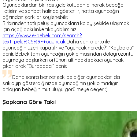
Oyuncaklardan biri rastgele kutudan alınarak bebeğe
iletişim ve sohbet halinde gösterilir, hatta oyuncağın
ağzından şarkılar söylenebilir.
Birbirinden tatlı peluş oyuncaklara kolay şekilde ulaşmak
için aşağıdaki linke tıkayabilirsiniz.
https://www.e-bebek.com/search?
text=pelu%C5%9F+oyuncak
Daha sonra örtü ile
oyuncağın üzeri kapatılır ve “oyuncak nerede?” “Kayboldu”
denir. Bebek tam oyuncağın yok olmasından dolayı üzüntü
duymaya başlarken örtünün altındaki şakacı oyuncak
çıkarılarak “Burdaaaa!” denir.
Daha sonra benzer şekilde diğer oyuncakları da
saklayıp gösterdiğinizde oyuncağının yok olmadığını
anlayan bebeğin mutluluğu görülmeye değer :)
Şapkana Göre Takıl