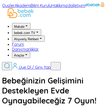
Quizler
Akademi
Bilim Kurulu
Hakkımızda
İletişim
Makale
bebek.com TV
Alışveriş Rehberi
Forum
Danışmanlıklar
Araçlar
Üye Ol / Giriş Yap
Bebeğinizin Gelişimini
Destekleyen Evde
Oynayabileceğiz 7 Oyun!