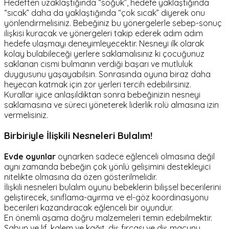
Hedeften uzaklaştığında “soğuk”, hedefe yaklaştığında
“sıcak” daha da yaklaştığında “çok sıcak” diyerek onu
yönlendirmelisiniz. Bebeğiniz bu yönergelerle sebep-sonuç
ilişkisi kuracak ve yönergeleri takip ederek adım adım
hedefe ulaşmayı deneyimleyecektir. Nesneyi ilk olarak
kolay bulabileceği yerlere saklamalısınız ki çocuğunuz
saklanan cismi bulmanın verdiği başarı ve mutluluk
duygusunu yaşayabilsin. Sonrasında oyuna biraz daha
heyecan katmak için zor yerleri tercih edebilirsiniz.
Kurallar iyice anlaşıldıktan sonra bebeğinizin nesneyi
saklamasına ve süreci yöneterek liderlik rolü almasına izin
vermelisiniz.
Birbiriyle İlişkili Nesneleri Bulalım!
Evde oyunlar
oynarken sadece eğlenceli olmasına değil
aynı zamanda bebeğin çok yönlü gelişimini destekleyici
nitelikte olmasına da özen gösterilmelidir.
İlişkili nesneleri bulalım oyunu bebeklerin bilişsel becerilerini
geliştirecek, sınıflama-ayırma ve el-göz koordinasyonu
becerileri kazandıracak eğlenceli bir oyundur.
En önemli aşama doğru malzemeleri temin edebilmektir.
Sabun ve lif, kalem ve kağıt, diş fırçası ve diş macunu,