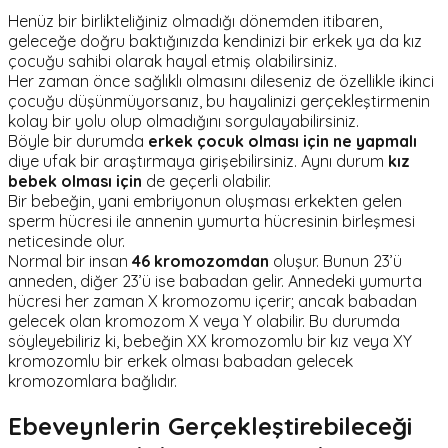
Henüz bir birlikteliğiniz olmadığı dönemden itibaren,
geleceğe doğru baktığınızda kendinizi bir erkek ya da kız
çocuğu sahibi olarak hayal etmiş olabilirsiniz.
Her zaman önce sağlıklı olmasını dileseniz de özellikle ikinci
çocuğu düşünmüyorsanız, bu hayalinizi gerçekleştirmenin
kolay bir yolu olup olmadığını sorgulayabilirsiniz.
Böyle bir durumda
erkek çocuk olması için ne yapmalı
diye ufak bir araştırmaya girişebilirsiniz. Aynı durum
kız
bebek olması için
de geçerli olabilir.
Bir bebeğin, yani embriyonun oluşması erkekten gelen
sperm hücresi ile annenin yumurta hücresinin birleşmesi
neticesinde olur.
Normal bir insan
46 kromozomdan
oluşur. Bunun 23’ü
anneden, diğer 23’ü ise babadan gelir. Annedeki yumurta
hücresi her zaman X kromozomu içerir; ancak babadan
gelecek olan kromozom X veya Y olabilir. Bu durumda
söyleyebiliriz ki, bebeğin XX kromozomlu bir kız veya XY
kromozomlu bir erkek olması babadan gelecek
kromozomlara bağlıdır.
Ebeveynlerin Gerçekleştirebileceği