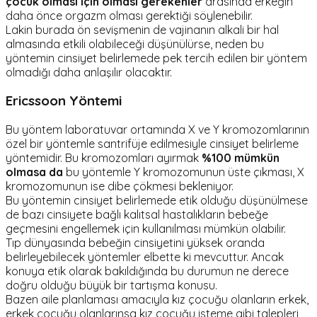
çocuk olması için olması gerekenler
arasında erkeğin
daha önce orgazm olması gerektiği söylenebilir.
Lakin burada ön sevişmenin de vajinanın alkali bir hal
almasında etkili olabileceği düşünülürse, neden bu
yöntemin cinsiyet belirlemede pek tercih edilen bir yöntem
olmadığı daha anlaşılır olacaktır.
Ericssoon Yöntemi
Bu yöntem laboratuvar ortamında X ve Y kromozomlarının
özel bir yöntemle santrifüje edilmesiyle cinsiyet belirleme
yöntemidir. Bu kromozomları ayırmak
%100 mümkün
olmasa da
bu yöntemle Y kromozomunun üste çıkması, X
kromozomunun ise dibe çökmesi bekleniyor.
Bu yöntemin cinsiyet belirlemede etik olduğu düşünülmese
de bazı cinsiyete bağlı kalıtsal hastalıkların bebeğe
geçmesini engellemek için kullanılması mümkün olabilir.
Tıp dünyasında bebeğin cinsiyetini yüksek oranda
belirleyebilecek yöntemler elbette ki mevcuttur. Ancak
konuya etik olarak bakıldığında bu durumun ne derece
doğru olduğu büyük bir tartışma konusu.
Bazen aile planlaması amacıyla kız çocuğu olanların erkek,
erkek çocuğu olanlarınsa kız çocuğu isteme gibi talepleri