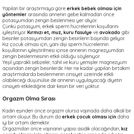
Yapılan bir araştırmaya göre
erkek bebek olması için
yöntemler
arasında annenin gebe kalmadan önce
potasyumdan zengin beslenmesi yer alıyor.
Çünkü potasyum, erkek sperm hücrelerinin koşullarını
iyileştiriyor.
Kırmızı et, muz, kuru fasulye
ve
avokado
gibi
besinler potasyumdan zengin besinlerin başında geliyor.
Kız çocuk olması için, yani dişi sperm hücrelerinin
koşullarının iyileştirilmesi içinse annenin magnezyumdan
zengin beslenmesinin etkili olduğu söyleniyor.
Yeşil yapraklı sebzeler, tahıl ve kuru yemişler magnezyum
açısından zengin besinlerdir. Her ne kadar yapılan birtakım
araştırmalarda beslenmenin cinsiyet üzerinde etkili
olabileceği düşünülse de annenin uygulayacağı diyetin
cinsiyeti etkilediğine dair kesin bir veri yoktur.
Orgazm Olma Sırası
Kadın eşinden önce orgazm olursa vajinada daha alkali bir
ortam oluşur. Bu durum da
erkek çocuk olması için
daha
iyi bir ortam demektir.
Orgazmdan önce vajinanın yapısı asidik olacağından,
kız