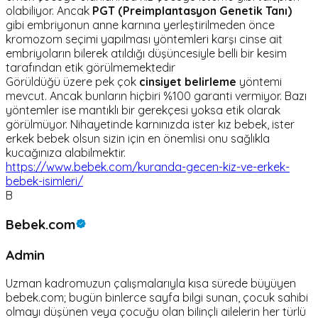
olabiliyor. Ancak
PGT (Preimplantasyon Genetik Tanı)
gibi embriyonun anne karnına yerleştirilmeden önce
kromozom seçimi yapılması yöntemleri karşı cinse ait
embriyoların bilerek atıldığı düşüncesiyle belli bir kesim
tarafından etik görülmemektedir
Görüldüğü üzere pek çok
cinsiyet belirleme
yöntemi
mevcut. Ancak bunların hiçbiri %100 garanti vermiyor. Bazı
yöntemler ise mantıklı bir gerekçesi yoksa etik olarak
görülmüyor. Nihayetinde karnınızda ister kız bebek, ister
erkek bebek olsun sizin için en önemlisi onu sağlıkla
kucağınıza alabilmektir.
https://www.bebek.com/kuranda-gecen-kiz-ve-erkek-
bebek-isimleri/
B
Bebek.com
Admin
Uzman kadromuzun çalışmalarıyla kısa sürede büyüyen
bebek.com; bugün binlerce sayfa bilgi sunan, çocuk sahibi
olmayı düşünen veya çocuğu olan bilinçli ailelerin her türlü