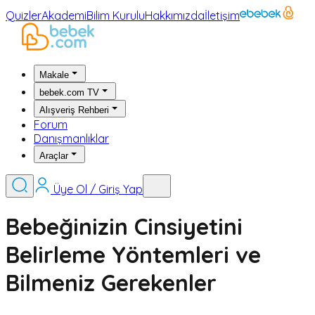
Quizler
Akademi
Bilim Kurulu
Hakkımızda
İletişim
Makale
bebek.com TV
Alışveriş Rehberi
Forum
Danışmanlıklar
Araçlar
Üye Ol / Giriş Yap
Bebeğinizin Cinsiyetini
Belirleme Yöntemleri ve
Bilmeniz Gerekenler