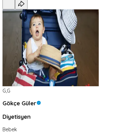
G,G
Gökçe Güler
Diyetisyen
Bebek