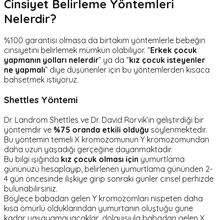
Cinsiyet Belirleme Yöntemleri
Nelerdir?
%100 garantisi olmasa da birtakım yöntemlerle bebeğin
cinsiyetini belirlemek mümkün olabiliyor. “
Erkek çocuk
yapmanın yolları nelerdir
” ya da “
kız çocuk isteyenler
ne yapmalı
” diye düşünenler için bu yöntemlerden kısaca
bahsetmek istiyoruz.
Shettles Yöntemi
Dr. Landrom Shettles ve Dr. David Rorvik’in geliştirdiği bir
yöntemdir ve
%75 oranda etkili olduğu
söylenmektedir.
Bu yöntemin temeli X kromozomunun Y kromozomundan
daha uzun yaşadığı gerçeğine dayanmaktadır.
Bu bilgi ışığında
kız çocuk olması için
yumurtlama
gününüzü hesaplayıp, belirlenen yumurtlama gününden 2-
4 gün öncesinde ilişkiye girip sonraki günler cinsel perhizde
bulunabilirsiniz.
Böylece babadan gelen Y kromozomları nispeten daha
kısa ömürlü olduklarından yumurtanın oluştuğu güne
kadar yaşayamayacaklar, dolayısıyla babadan gelen X