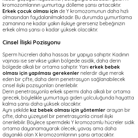
kromozomlarının yumurtayı dölleme şansı artacaktır.
Erkek çocuk olması için
de Y kromozomunun daha hızlı
olmasından faydalanılmaktadır. Bu durumda yumurtlama
zamanına ne kadar yakın ilişkiye girerseniz bebeğinizin
erkek olma şansı o kadar yüksek olacaktır.
Cinsel İlişki Pozisyonu
Sperm hücreleri daha hassas bir yapıya sahiptir. Kadının
vajinası ise servikse yakın bölgede asidik, daha derin
bölgede alkali bir ortama sahiptir. Yani
erkek bebek
olması için yapılması gerekenler
nelerdir diye merak
eden bir çifte, daha derin penetrasyon sağlanabilecek
cinsel ilişki pozisyonları önerilebilir.
Derin penetrasyonla erkek spermi daha alkali bir ortama
girecek, böylelikle yumurtaya giden yolculuğunda hayatta
kalma şansı daha yüksek olacaktır.
Aynı şekilde
kız bebek olması için yöntemler
arayan bir
çifte, daha yüzeysel bir penetrasyonla cinsel ilişki
önerilebilir. Böylece spermdeki Y kromozomlu hücreler sidik
ortama dayanamayarak ölecek, yavaş ama daha
dayanıklı olan X kromozomlarının şansı artacaktır.