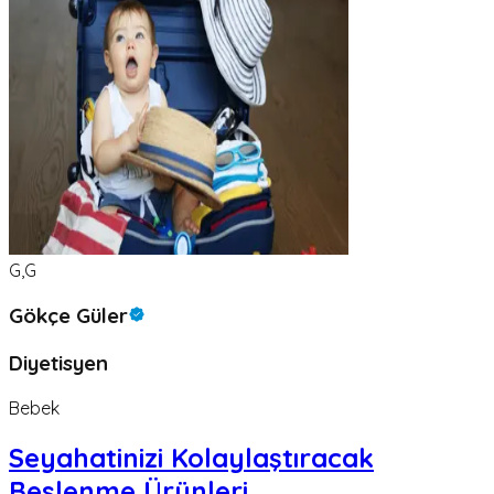
G,G
Gökçe Güler
Diyetisyen
Bebek
Seyahatinizi Kolaylaştıracak
Beslenme Ürünleri