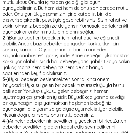
mutluluktur. Onunla içinizden geldiği gibi oyun
oynayabilirsiniz. Bu hem sizi hem de onu son derece mutlu
eder. Onu günlük yaşamınızın içine katabilir, birlikte
alışverişe çıkabilir, pusetiyle gezdirebilirsiniz. Sizin rahat ve
sakin olmanız bebeğinize de yansır. Yumuşak, parlak renkli
oyuncaklar onların mutlu olmalarını sağlar.
2-)
Banyo saatleri bebekler için rahatlatıcı ve eğlenceli
olabilir. Ancak bazı bebekler banyodan korktukları için
sorun çıkarabilir. Oysa uzmanlar bunun anneden
kaynaklanabileceği görüşünde. Anne bebeğini yıkamaktan
korkuyor olabilir, sinirli hali bebeğe yansıyabilir. Olaya sakin
yaklaşırsanız hem bebeğiniz hem de siz banyo
saatlerinden keyif alabilirsiniz.
3-)
Uyku bebeğin beslenmekten sonra ikinci önemli
ihtiyacıdır. Uykusu gelen bir bebek huzursuzluğuyla bunu
belli eder. Yorulup uykusu gelen bebeğinizi hemen
uyutmaya çalışmak en iyisidir. Büyüdükçe yanına sevdiği
bir oyuncağını alıp yatmaktan hoşlanan bebeğiniz,
oyuncağını alıp yanınıza geldiyse uyumak istiyor olabilir.
Mesajı doğru alırsanız onu mutlu edersiniz.
4-)
Anneler bebeklerinin sevdikleri yiyecekleri bilirler. Zaten
bebekler sevdikleri gıdaları kabul edip sevmediklerini
reddeder. Yemek konusunda onu zorlamaz, onunla işbirliği