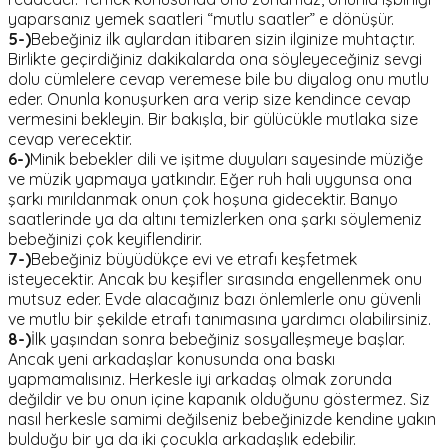
yaparsanız yemek saatleri “mutlu saatler” e dönüşür.
5-)
Bebeğiniz ilk aylardan itibaren sizin ilginize muhtaçtır.
Birlikte geçirdiğiniz dakikalarda ona söyleyeceğiniz sevgi
dolu cümlelere cevap veremese bile bu diyalog onu mutlu
eder. Onunla konuşurken ara verip size kendince cevap
vermesini bekleyin. Bir bakışla, bir gülücükle mutlaka size
cevap verecektir.
6-)
Minik bebekler dili ve işitme duyuları sayesinde müziğe
ve müzik yapmaya yatkındır. Eğer ruh hali uygunsa ona
şarkı mırıldanmak onun çok hoşuna gidecektir. Banyo
saatlerinde ya da altını temizlerken ona şarkı söylemeniz
bebeğinizi çok keyiflendirir.
7-)
Bebeğiniz büyüdükçe evi ve etrafı keşfetmek
isteyecektir. Ancak bu keşifler sırasında engellenmek onu
mutsuz eder. Evde alacağınız bazı önlemlerle onu güvenli
ve mutlu bir şekilde etrafı tanımasına yardımcı olabilirsiniz.
8-)
İlk yaşından sonra bebeğiniz sosyalleşmeye başlar.
Ancak yeni arkadaşlar konusunda ona baskı
yapmamalısınız. Herkesle iyi arkadaş olmak zorunda
değildir ve bu onun içine kapanık olduğunu göstermez. Siz
nasıl herkesle samimi değilseniz bebeğinizde kendine yakın
bulduğu bir ya da iki çocukla arkadaşlık edebilir.