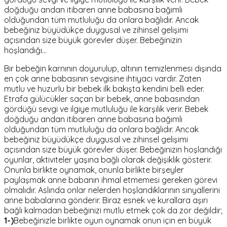
doğduğu andan itibaren anne babasına bağımlı
olduğundan tüm mutluluğu da onlara bağlıdır. Ancak
bebeğiniz büyüdükçe duygusal ve zihinsel gelişimi
açısından size büyük görevler düşer. Bebeğinizin
hoşlandığı…
Bir bebeğin karnının doyurulup, altının temizlenmesi dışında
en çok anne babasının sevgisine ihtiyacı vardır. Zaten
mutlu ve huzurlu bir bebek ilk bakışta kendini belli eder.
Etrafa gülücükler saçan bir bebek, anne babasından
gördüğü sevgi ve ilgiye mutluluğu ile karşılık verir. Bebek
doğduğu andan itibaren anne babasına bağımlı
olduğundan tüm mutluluğu da onlara bağlıdır. Ancak
bebeğiniz büyüdükçe duygusal ve zihinsel gelişimi
açısından size büyük görevler düşer. Bebeğinizin hoşlandığı
oyunlar, aktiviteler yaşına bağlı olarak değişiklik gösterir.
Onunla birlikte oynamak, onunla birlikte birşeyler
paylaşmak anne babanın ihmal etmemesi gereken görevi
olmalıdır. Aslında onlar nelerden hoşlandıklarının sinyallerini
anne babalarına gönderir. Biraz esnek ve kurallara aşırı
bağlı kalmadan bebeğinizi mutlu etmek çok da zor değildir;
1-)
Bebeğinizle birlikte oyun oynamak onun için en büyük