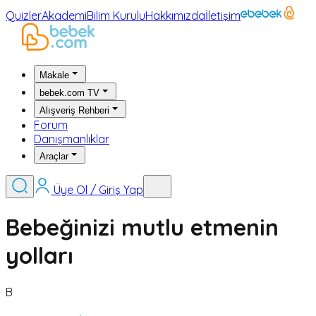
Quizler
Akademi
Bilim Kurulu
Hakkımızda
İletişim
Makale
bebek.com TV
Alışveriş Rehberi
Forum
Danışmanlıklar
Araçlar
Üye Ol / Giriş Yap
Bebeğinizi mutlu etmenin
yolları
B