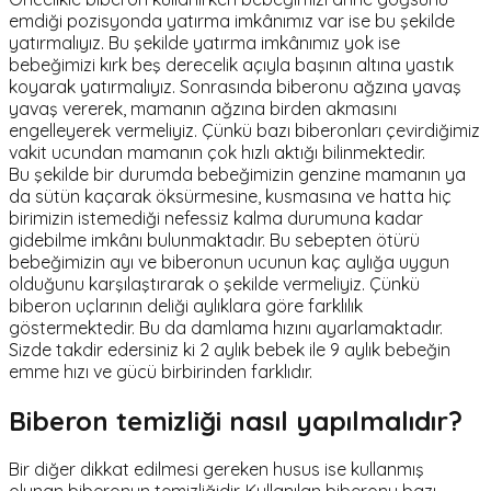
emdiği pozisyonda yatırma imkânımız var ise bu şekilde
yatırmalıyız. Bu şekilde yatırma imkânımız yok ise
bebeğimizi kırk beş derecelik açıyla başının altına yastık
koyarak yatırmalıyız. Sonrasında biberonu ağzına yavaş
yavaş vererek, mamanın ağzına birden akmasını
engelleyerek vermeliyiz. Çünkü bazı biberonları çevirdiğimiz
vakit ucundan mamanın çok hızlı aktığı bilinmektedir.
Bu şekilde bir durumda bebeğimizin genzine mamanın ya
da sütün kaçarak öksürmesine, kusmasına ve hatta hiç
birimizin istemediği nefessiz kalma durumuna kadar
gidebilme imkânı bulunmaktadır. Bu sebepten ötürü
bebeğimizin ayı ve biberonun ucunun kaç aylığa uygun
olduğunu karşılaştırarak o şekilde vermeliyiz. Çünkü
biberon uçlarının deliği aylıklara göre farklılık
göstermektedir. Bu da damlama hızını ayarlamaktadır.
Sizde takdir edersiniz ki 2 aylık bebek ile 9 aylık bebeğin
emme hızı ve gücü birbirinden farklıdır.
Biberon temizliği nasıl yapılmalıdır?
Bir diğer dikkat edilmesi gereken husus ise kullanmış