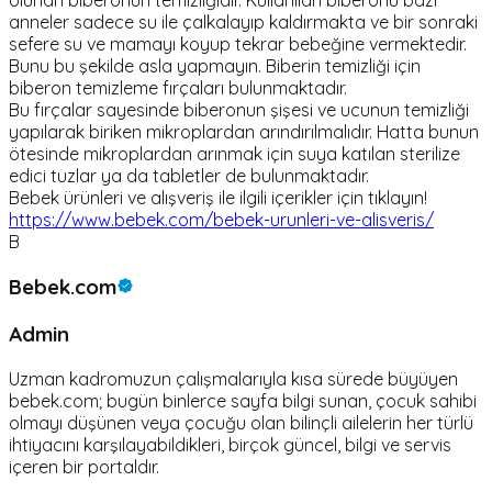
olunan biberonun temizliğidir. Kullanılan biberonu bazı
anneler sadece su ile çalkalayıp kaldırmakta ve bir sonraki
sefere su ve mamayı koyup tekrar bebeğine vermektedir.
Bunu bu şekilde asla yapmayın. Biberin temizliği için
biberon temizleme fırçaları bulunmaktadır.
Bu fırçalar sayesinde biberonun şişesi ve ucunun temizliği
yapılarak biriken mikroplardan arındırılmalıdır. Hatta bunun
ötesinde mikroplardan arınmak için suya katılan sterilize
edici tuzlar ya da tabletler de bulunmaktadır.
Bebek ürünleri ve alışveriş ile ilgili içerikler için tıklayın!
https://www.bebek.com/bebek-urunleri-ve-alisveris/
B
Bebek.com
Admin
Uzman kadromuzun çalışmalarıyla kısa sürede büyüyen
bebek.com; bugün binlerce sayfa bilgi sunan, çocuk sahibi
olmayı düşünen veya çocuğu olan bilinçli ailelerin her türlü
ihtiyacını karşılayabildikleri, birçok güncel, bilgi ve servis
içeren bir portaldır.