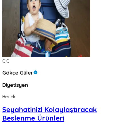
G,G
Gökçe Güler
Diyetisyen
Bebek
Seyahatinizi Kolaylaştıracak
Beslenme Ürünleri