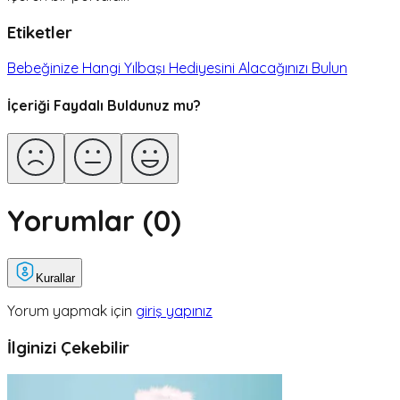
Etiketler
Bebeğinize Hangi Yılbaşı Hediyesini Alacağınızı Bulun
İçeriği Faydalı Buldunuz mu?
Yorumlar (
0
)
Kurallar
Yorum yapmak için
giriş yapınız
İlginizi Çekebilir