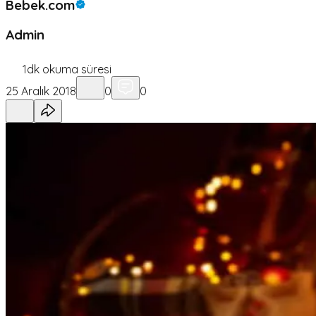
Bebek.com
Admin
1
dk okuma süresi
25 Aralık 2018
0
0