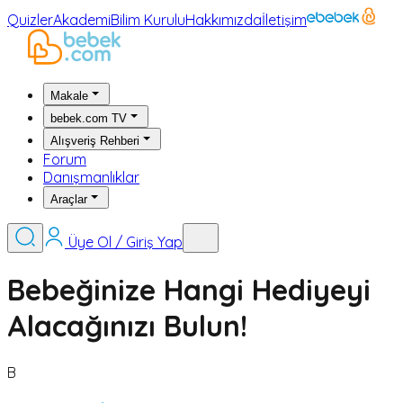
Quizler
Akademi
Bilim Kurulu
Hakkımızda
İletişim
Makale
bebek.com TV
Alışveriş Rehberi
Forum
Danışmanlıklar
Araçlar
Üye Ol / Giriş Yap
Bebeğinize Hangi Hediyeyi
Alacağınızı Bulun!
B