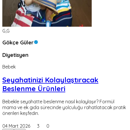
G,G
Gökçe Güler
Diyetisyen
Bebek
Seyahatinizi Kolaylaştıracak
Beslenme Ürünleri
Bebekle seyahatte beslenme nasıl kolaylaşır? Formül
mama ve ek gıda sürecinde yolculuğu rahatlatacak pratik
önerileri keşfedin.
04 Mart 2026
3
0