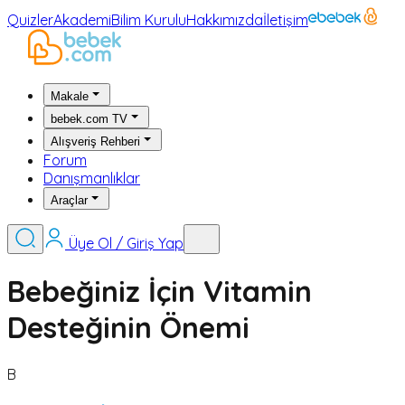
Quizler
Akademi
Bilim Kurulu
Hakkımızda
İletişim
Makale
bebek.com TV
Alışveriş Rehberi
Forum
Danışmanlıklar
Araçlar
Üye Ol / Giriş Yap
Bebeğiniz İçin Vitamin
Desteğinin Önemi
B