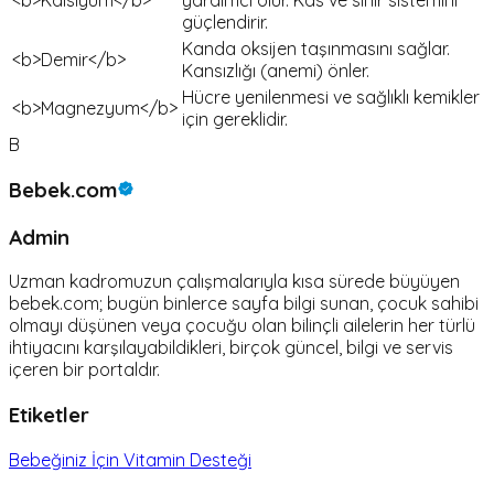
<b>Kalsiyum</b>
yardımcı olur. Kas ve sinir sistemini
güçlendirir.
Kanda oksijen taşınmasını sağlar.
<b>Demir</b>
Kansızlığı (anemi) önler.
Hücre yenilenmesi ve sağlıklı kemikler
<b>Magnezyum</b>
için gereklidir.
B
Bebek.com
Admin
Uzman kadromuzun çalışmalarıyla kısa sürede büyüyen
bebek.com; bugün binlerce sayfa bilgi sunan, çocuk sahibi
olmayı düşünen veya çocuğu olan bilinçli ailelerin her türlü
ihtiyacını karşılayabildikleri, birçok güncel, bilgi ve servis
içeren bir portaldır.
Etiketler
Bebeğiniz İçin Vitamin Desteği