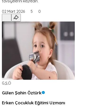
tavsiyelerini keşfedin.
02 Mart 2026
5
0
G,Ş,Ö
Gülen Şahin Öztürk
Erken Çocukluk Eğitimi Uzmanı