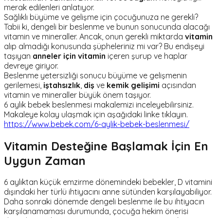
merak edilenleri anlatıyor.
Sağlıklı büyüme ve gelişme için çocuğunuza ne gerekli?
Tabii ki, dengeli bir beslenme ve bunun sonucunda alacağı
vitamin ve mineraller. Ancak, onun gerekli miktarda
vitamin
alıp almadığı konusunda şüpheleriniz mi var? Bu endişeyi
taşıyan
anneler için vitamin
içeren şurup ve haplar
devreye giriyor.
Beslenme yetersizliği sonucu büyüme ve gelişmenin
gerilemesi,
iştahsızlık
,
diş
ve
kemik gelişimi
açısından
vitamin ve mineraller büyük önem taşıyor.
6 aylık bebek beslenmesi makalemizi inceleyebilirsiniz.
Makaleye kolay ulaşmak için aşağıdaki linke tıklayın.
https://www.bebek.com/6-aylik-bebek-beslenmesi/
Vitamin Desteğine Başlamak İçin En
Uygun Zaman
6 aylıktan küçük emzirme dönemindeki bebekler, D vitamini
dışındaki her türlü ihtiyacını anne sütünden karşılayabiliyor.
Daha sonraki dönemde dengeli beslenme ile bu ihtiyacın
karşılanamaması durumunda, çocuğa hekim önerisi