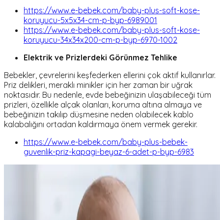
https://www.e-bebek.com/baby-plus-soft-kose-
koruyucu-5x5x34-cm-p-byp-6989001
https://www.e-bebek.com/baby-plus-soft-kose-
koruyucu-34x34x200-cm-p-byp-6970-1002
Elektrik ve Prizlerdeki Görünmez Tehlike
Bebekler, çevrelerini keşfederken ellerini çok aktif kullanırlar.
Priz delikleri, meraklı minikler için her zaman bir uğrak
noktasıdır. Bu nedenle, evde bebeğinizin ulaşabileceği tüm
prizleri, özellikle alçak olanları, koruma altına almaya ve
bebeğinizin takılıp düşmesine neden olabilecek kablo
kalabalığını ortadan kaldırmaya önem vermek gerekir.
https://www.e-bebek.com/baby-plus-bebek-
guvenlik-priz-kapagi-beyaz-6-adet-p-byp-6983