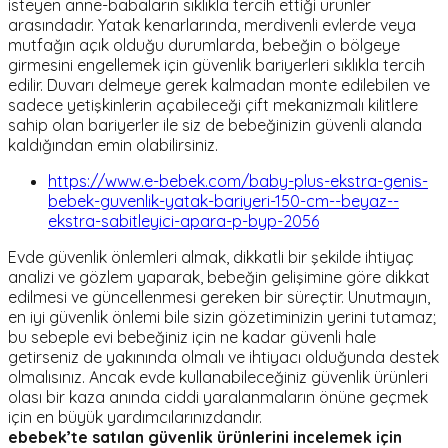
isteyen anne-babaların sıklıkla tercih ettiği ürünler
arasındadır. Yatak kenarlarında, merdivenli evlerde veya
mutfağın açık olduğu durumlarda, bebeğin o bölgeye
girmesini engellemek için güvenlik bariyerleri sıklıkla tercih
edilir. Duvarı delmeye gerek kalmadan monte edilebilen ve
sadece yetişkinlerin açabileceği çift mekanizmalı kilitlere
sahip olan bariyerler ile siz de bebeğinizin güvenli alanda
kaldığından emin olabilirsiniz.
https://www.e-bebek.com/baby-plus-ekstra-genis-
bebek-guvenlik-yatak-bariyeri-150-cm--beyaz--
ekstra-sabitleyici-apara-p-byp-2056
Evde güvenlik önlemleri almak, dikkatli bir şekilde ihtiyaç
analizi ve gözlem yaparak, bebeğin gelişimine göre dikkat
edilmesi ve güncellenmesi gereken bir süreçtir. Unutmayın,
en iyi güvenlik önlemi bile sizin gözetiminizin yerini tutamaz;
bu sebeple evi bebeğiniz için ne kadar güvenli hale
getirseniz de yakınında olmalı ve ihtiyacı olduğunda destek
olmalısınız. Ancak evde kullanabileceğiniz güvenlik ürünleri
olası bir kaza anında ciddi yaralanmaların önüne geçmek
için en büyük yardımcılarınızdandır.
ebebek’te satılan güvenlik ürünlerini incelemek için