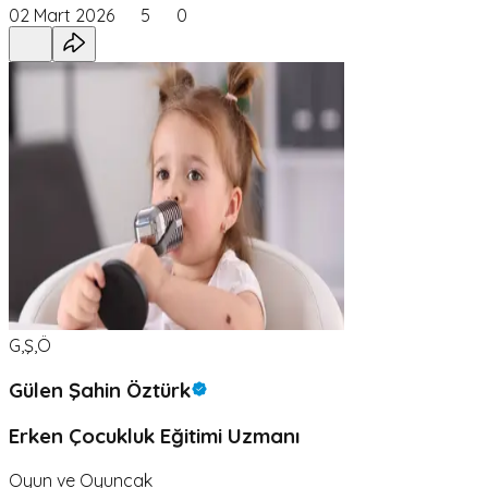
02 Mart 2026
5
0
G,Ş,Ö
Gülen Şahin Öztürk
Erken Çocukluk Eğitimi Uzmanı
Oyun ve Oyuncak