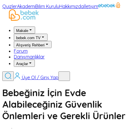
Quizler
Akademi
Bilim Kurulu
Hakkımızda
İletişim
Makale
bebek.com TV
Alışveriş Rehberi
Forum
Danışmanlıklar
Araçlar
Üye Ol / Giriş Yap
Bebeğiniz İçin Evde
Alabileceğiniz Güvenlik
Önlemleri ve Gerekli Ürünler