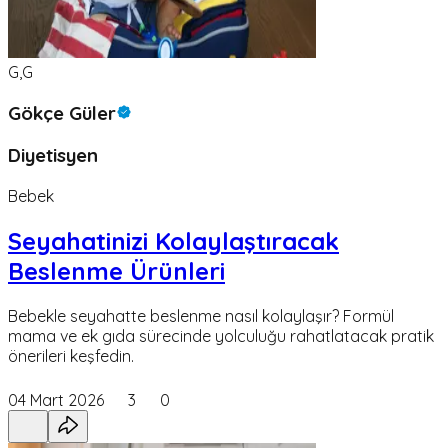
G,G
Gökçe Güler
Diyetisyen
Bebek
Seyahatinizi Kolaylaştıracak
Beslenme Ürünleri
Bebekle seyahatte beslenme nasıl kolaylaşır? Formül
mama ve ek gıda sürecinde yolculuğu rahatlatacak pratik
önerileri keşfedin.
04 Mart 2026
3
0