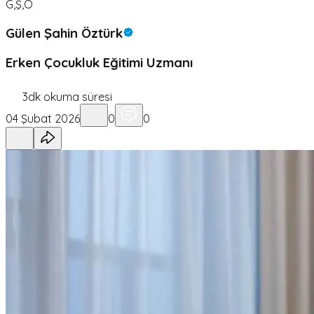
G,Ş,Ö
Gülen Şahin Öztürk
Erken Çocukluk Eğitimi Uzmanı
3
dk okuma süresi
04 Şubat 2026
0
0