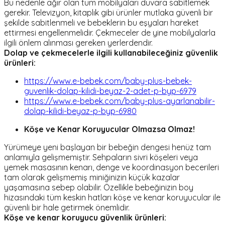
Bu nedenle ağır olan tüm mobilyaları duvara sabitlemek
gerekir. Televizyon, kitaplık gibi ürünler mutlaka güvenli bir
şekilde sabitlenmeli ve bebeklerin bu eşyaları hareket
ettirmesi engellenmelidir. Çekmeceler de yine mobilyalarla
ilgili önlem alınması gereken yerlerdendir.
Dolap ve çekmecelerle ilgili kullanabileceğiniz güvenlik
ürünleri:
https://www.e-bebek.com/baby-plus-bebek-
guvenlik-dolap-kilidi-beyaz-2-adet-p-byp-6979
https://www.e-bebek.com/baby-plus-ayarlanabilir-
dolap-kilidi-beyaz-p-byp-6980
Köşe ve Kenar Koruyucular Olmazsa Olmaz!
Yürümeye yeni başlayan bir bebeğin dengesi henüz tam
anlamıyla gelişmemiştir. Sehpaların sivri köşeleri veya
yemek masasının kenarı, denge ve koordinasyon becerileri
tam olarak gelişmemiş miniğinizin küçük kazalar
yaşamasına sebep olabilir. Özellikle bebeğinizin boy
hizasındaki tüm keskin hatları köşe ve kenar koruyucular ile
güvenli bir hale getirmek önemlidir.
Köşe ve kenar koruyucu güvenlik ürünleri: