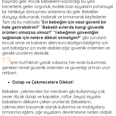
başında gelir. Ancak bebeklerin kazandığı bu yeni
becerilerle gelen özgürlük, evdeki bazı eşyaların potansiyel
bir tehlikeye dönüşmesi anlamına da gelir. Bebekler
dünyayı dokunarak, tadarak ve tırmanarak keşfederler.
Tam da bu noktada “
Evi bebeğim için nasıl güvenli bir
hale getirebilirim?
” “
Bebekli evlerde hangi güvenlik
ürünleri olmazsa olmaz?
” “B
ebeğimin güvenliğini
sağlamak için nelere dikkat etmeliyim?
” gibi soruların
birçok anne ve babanın aklını kurcaladığını bildiğimiz için
size bebeğiniz için evde alabileceğiz güvenlik önlemleri ve
gerekli ürünlerini derledik.
İşte mutfaktan yatak odasına, her evde bulunması
gereken temel güvenlik önlemleri ve güvenliği artıran ürün
rehberi!
Dolap ve Çekmecelere Dikkat!
Bebekler, çekmeceleri bir merdiven gibi kullanmayı çok
sever. Alçak dolap ve kapaklar, raflar, beyaz eşyalar
bebeklerin dikkatini çeken ürünlerdir. Bebeklerin,
çekmeceleri basamak olarak kullanma ve mobilyalara
tırmanma eğilimi, ağır eşyaların devrilmesine neden olabilir.