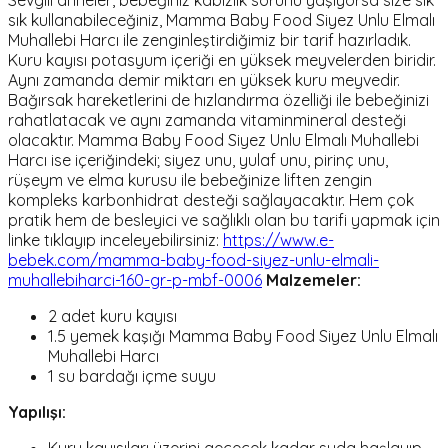
Sevgili anneler, bebeğiniz kabızlık sorunu yaşıyorsa size sık
sık kullanabileceğiniz, Mamma Baby Food Siyez Unlu Elmalı
Muhallebi Harcı ile zenginleştirdiğimiz bir tarif hazırladık.
Kuru kayısı potasyum içeriği en yüksek meyvelerden biridir.
Aynı zamanda demir miktarı en yüksek kuru meyvedir.
Bağırsak hareketlerini de hızlandırma özelliği ile bebeğinizi
rahatlatacak ve aynı zamanda vitaminmineral desteği
olacaktır. Mamma Baby Food Siyez Unlu Elmalı Muhallebi
Harcı ise içeriğindeki; siyez unu, yulaf unu, pirinç unu,
rüşeym ve elma kurusu ile bebeğinize liften zengin
kompleks karbonhidrat desteği sağlayacaktır. Hem çok
pratik hem de besleyici ve sağlıklı olan bu tarifi yapmak için
linke tıklayıp inceleyebilirsiniz:
https://www.e-
bebek.com/mamma-baby-food-siyez-unlu-elmali-
muhallebiharci-160-gr-p-mbf-0006
Malzemeler:
2 adet kuru kayısı
1.5 yemek kaşığı Mamma Baby Food Siyez Unlu Elmalı
Muhallebi Harcı
1 su bardağı içme suyu
Yapılışı: