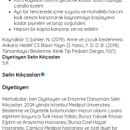
Kuru kayısıları üzerini geçecek kadar suda haşlayıp
çatalla ezelim.
Ayrı bir tencerede içme suyunu ve muhallebi harcını
kısık ateşte karıştırarak kaynamaya başlayana
kadar pişirelim ve biraz soğutalım.
Hepsini bir kapta karıştırıp servis edelim
Kaynaklar 1) Şanlıer, N. (2019). Anne ve çocuk beslenmesi.
Ankara: Hedef CS Basın Yayın 2) Yazıcı, Y. D. D. B. (2018).
Tamamlayıcı Beslenme. Klinik Tıp Pediatri Dergisi, 10(1).
Diyetisyen Selin Kılıçaslan
S,K
Selin Kılıçaslan
Diyetisyen
Merhabalar, ben Diyetisyen ve Emzirme Danışmanı Selin
Kılıçaslan. 2024 yılında İstanbul Medipol Üniversitesi
Beslenme ve Diyetetik bölümünden mezun oldum. Lisans
eğitimim boyunca Türk Hava Yolları, Bursa Yüksek İhtisas
Eğitim ve Araştırma Hastanesi, Bursa Özel Hayat
Hastanesi, Çamlıca Medipol hastanesi ve özel diyet bir