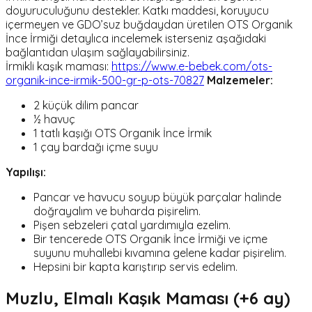
doyuruculuğunu destekler. Katkı maddesi, koruyucu
içermeyen ve GDO’suz buğdaydan üretilen OTS Organik
İnce İrmiği detaylıca incelemek isterseniz aşağıdaki
bağlantıdan ulaşım sağlayabilirsiniz.
İrmikli kaşık maması:
https://www.e-bebek.com/ots-
organik-ince-irmik-500-gr-p-ots-70827
Malzemeler:
2 küçük dilim pancar
½ havuç
1 tatlı kaşığı OTS Organik İnce İrmik
1 çay bardağı içme suyu
Yapılışı:
Pancar ve havucu soyup büyük parçalar halinde
doğrayalım ve buharda pişirelim.
Pişen sebzeleri çatal yardımıyla ezelim.
Bir tencerede OTS Organik İnce İrmiği ve içme
suyunu muhallebi kıvamına gelene kadar pişirelim.
Hepsini bir kapta karıştırıp servis edelim.
Muzlu, Elmalı Kaşık Maması (+6 ay)