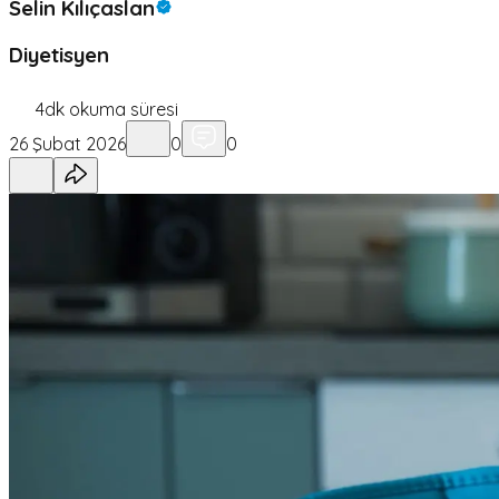
Selin Kılıçaslan
Diyetisyen
4
dk okuma süresi
26 Şubat 2026
0
0