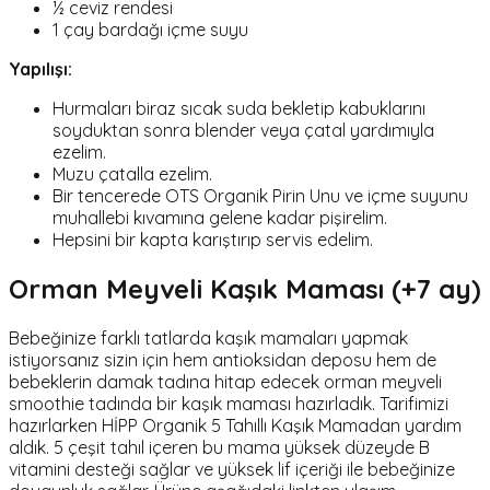
½ ceviz rendesi
1 çay bardağı içme suyu
Yapılışı:
Hurmaları biraz sıcak suda bekletip kabuklarını
soyduktan sonra blender veya çatal yardımıyla
ezelim.
Muzu çatalla ezelim.
Bir tencerede OTS Organik Pirin Unu ve içme suyunu
muhallebi kıvamına gelene kadar pişirelim.
Hepsini bir kapta karıştırıp servis edelim.
Orman Meyveli Kaşık Maması (+7 ay)
Bebeğinize farklı tatlarda kaşık mamaları yapmak
istiyorsanız sizin için hem antioksidan deposu hem de
bebeklerin damak tadına hitap edecek orman meyveli
smoothie tadında bir kaşık maması hazırladık. Tarifimizi
hazırlarken HİPP Organik 5 Tahıllı Kaşık Mamadan yardım
aldık. 5 çeşit tahıl içeren bu mama yüksek düzeyde B
vitamini desteği sağlar ve yüksek lif içeriği ile bebeğinize