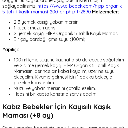
doygunluk sağlar. Ürüne aşağıdaki linkten ulaşım
sağlayabilirsiniz:
https://www.e-bebek.com/hipp-organik-
5-tahilli-kasik-mamasi-200-gr-phip-tr2890
Malzemeler:
2-3 yemek kaşığı yaban mersini
1 küçük muzun yarısı
2 yemek kaşığı HİPP Organik 5 Tahıllı Kaşık Maması
Bir çay bardağı içme suyu (100ml)
Yapılışı:
100 ml içme suyunu kaynatıp 50 dereceye soğutalım
ve 2 silme yemek kaşığı HİPP Organik 5 Tahıllı Kaşık
Mamasını derince bir kaba koyalım, üzerine suyu
ekleyelim. Kıvama gelmesi için 1 dakika bekleyip
güzelce karıştıralım.
Muzu ve yaban mersinini çatalla ezelim.
Hepsini bir kapta karıştırıp servis edelim.
Kabız Bebekler İçin Kayısılı Kaşık
Maması (+8 ay)