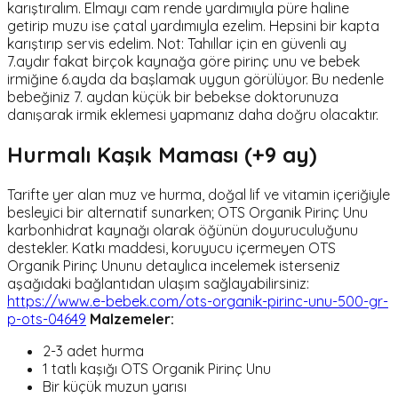
karıştıralım. Elmayı cam rende yardımıyla püre haline
getirip muzu ise çatal yardımıyla ezelim. Hepsini bir kapta
karıştırıp servis edelim. Not: Tahıllar için en güvenli ay
7.aydır fakat birçok kaynağa göre pirinç unu ve bebek
irmiğine 6.ayda da başlamak uygun görülüyor. Bu nedenle
bebeğiniz 7. aydan küçük bir bebekse doktorunuza
danışarak irmik eklemesi yapmanız daha doğru olacaktır.
Hurmalı Kaşık Maması (+9 ay)
Tarifte yer alan muz ve hurma, doğal lif ve vitamin içeriğiyle
besleyici bir alternatif sunarken; OTS Organik Pirinç Unu
karbonhidrat kaynağı olarak öğünün doyuruculuğunu
destekler. Katkı maddesi, koruyucu içermeyen OTS
Organik Pirinç Ununu detaylıca incelemek isterseniz
aşağıdaki bağlantıdan ulaşım sağlayabilirsiniz:
https://www.e-bebek.com/ots-organik-pirinc-unu-500-gr-
p-ots-04649
Malzemeler:
2-3 adet hurma
1 tatlı kaşığı OTS Organik Pirinç Unu
Bir küçük muzun yarısı