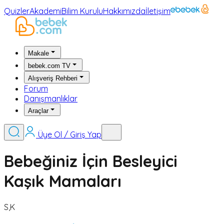
Quizler
Akademi
Bilim Kurulu
Hakkımızda
İletişim
Makale
bebek.com TV
Alışveriş Rehberi
Forum
Danışmanlıklar
Araçlar
Üye Ol / Giriş Yap
Bebeğiniz İçin Besleyici
Kaşık Mamaları
S,K