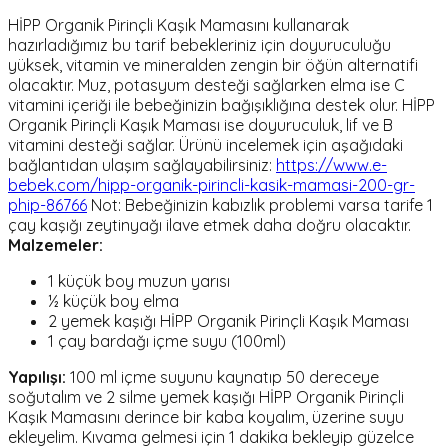
HİPP Organik Pirinçli Kaşık Mamasını kullanarak
hazırladığımız bu tarif bebekleriniz için doyuruculuğu
yüksek, vitamin ve mineralden zengin bir öğün alternatifi
olacaktır. Muz, potasyum desteği sağlarken elma ise C
vitamini içeriği ile bebeğinizin bağışıklığına destek olur. HİPP
Organik Pirinçli Kaşık Maması ise doyuruculuk, lif ve B
vitamini desteği sağlar. Ürünü incelemek için aşağıdaki
bağlantıdan ulaşım sağlayabilirsiniz:
https://www.e-
bebek.com/hipp-organik-pirincli-kasik-mamasi-200-gr-
phip-86766
Not: Bebeğinizin kabızlık problemi varsa tarife 1
çay kaşığı zeytinyağı ilave etmek daha doğru olacaktır.
Malzemeler:
1 küçük boy muzun yarısı
½ küçük boy elma
2 yemek kaşığı HİPP Organik Pirinçli Kaşık Maması
1 çay bardağı içme suyu (100ml)
Yapılışı:
100 ml içme suyunu kaynatıp 50 dereceye
soğutalım ve 2 silme yemek kaşığı HİPP Organik Pirinçli
Kaşık Mamasını derince bir kaba koyalım, üzerine suyu
ekleyelim. Kıvama gelmesi için 1 dakika bekleyip güzelce