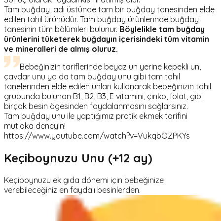
Tam buğday, adı üstünde tam bir buğday tanesinden elde
edilen tahıl ürünüdür. Tam buğday ürünlerinde buğday
tanesinin tüm bölümleri bulunur.
Böylelikle tam buğday
ürünlerini tüketerek buğdayın içerisindeki tüm vitamin
ve mineralleri de almış oluruz.
Bebeğinizin tariflerinde beyaz un yerine kepekli un,
çavdar unu ya da tam buğday unu gibi tam tahıl
tanelerinden elde edilen unları kullanarak bebeğinizin tahıl
grubunda bulunan B1, B2, B3, E vitamini, çinko, folat, gibi
birçok besin ögesinden faydalanmasını sağlarsınız.
Tam buğday unu ile yaptığımız pratik ekmek tarifini
mutlaka deneyin!
https://www.youtube.com/watch?v=VukqbOZPKYs
Keçiboynuzu Unu (+12 ay)
Keçiboynuzu ek gıda dönemi için bebeğinize
verebileceğiniz en faydalı besinlerden.