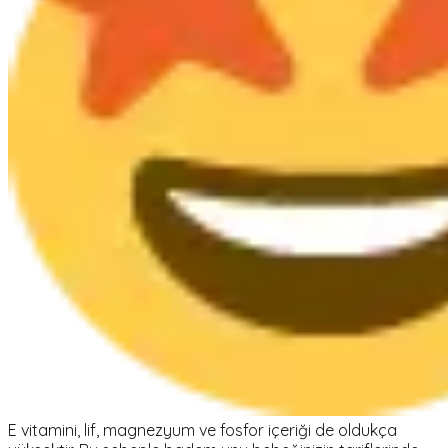
E vitamini, lif, magnezyum ve fosfor içeriği de oldukça