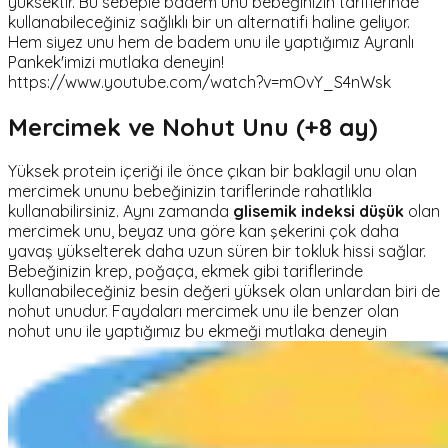
yüksektir. Bu sebeple badem unu bebeğinizin tariflerinde
kullanabileceğiniz sağlıklı bir un alternatifi haline geliyor.
Hem siyez unu hem de badem unu ile yaptığımız Ayranlı
Pankek'imizi mutlaka deneyin!
https://www.youtube.com/watch?v=mOvY_S4nWsk
Mercimek ve Nohut Unu (+8 ay)
Yüksek protein içeriği ile önce çıkan bir baklagil unu olan
mercimek ununu bebeğinizin tariflerinde rahatlıkla
kullanabilirsiniz. Aynı zamanda
glisemik indeksi düşük
olan
mercimek unu, beyaz una göre kan şekerini çok daha
yavaş yükselterek daha uzun süren bir tokluk hissi sağlar.
Bebeğinizin krep, poğaça, ekmek gibi tariflerinde
kullanabileceğiniz besin değeri yüksek olan unlardan biri de
nohut unudur. Faydaları mercimek unu ile benzer olan
nohut unu ile yaptığımız bu ekmeği mutlaka deneyin