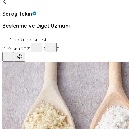
S,T
Seray Tekin
Beslenme ve Diyet Uzmanı
4
dk okuma süresi
11 Kasım 2021
0
0