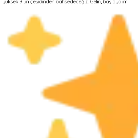
yüksek 9 un çeşidinden bahsedeceğiz. Gelin, başlayalım!