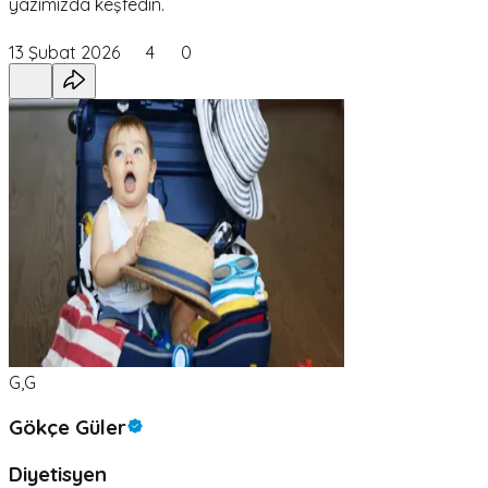
yazımızda keşfedin.
13 Şubat 2026
4
0
G,G
Gökçe Güler
Diyetisyen