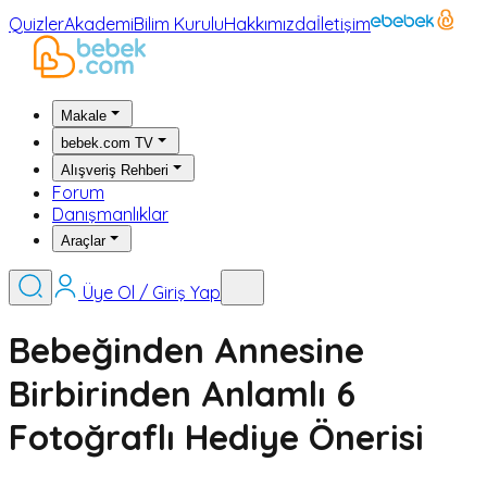
Quizler
Akademi
Bilim Kurulu
Hakkımızda
İletişim
Makale
bebek.com TV
Alışveriş Rehberi
Forum
Danışmanlıklar
Araçlar
Üye Ol / Giriş Yap
Bebeğinden Annesine
Birbirinden Anlamlı 6
Fotoğraflı Hediye Önerisi