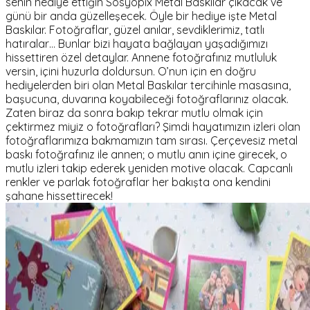
senin hediye ettiğin Sosyopix Metal Baskılar çıkacak ve
günü bir anda güzelleşecek. Öyle bir hediye işte Metal
Baskılar. Fotoğraflar, güzel anılar, sevdiklerimiz, tatlı
hatıralar… Bunlar bizi hayata bağlayan yaşadığımızı
hissettiren özel detaylar. Annene fotoğrafınız mutluluk
versin, içini huzurla doldursun. O’nun için en doğru
hediyelerden biri olan Metal Baskılar tercihinle masasına,
başucuna, duvarına koyabileceği fotoğraflarınız olacak.
Zaten biraz da sonra bakıp tekrar mutlu olmak için
çektirmez miyiz o fotoğrafları? Şimdi hayatımızın izleri olan
fotoğraflarımıza bakmamızın tam sırası. Çerçevesiz metal
baskı fotoğrafınız ile annen; o mutlu anın içine girecek, o
mutlu izleri takip ederek yeniden motive olacak. Capcanlı
renkler ve parlak fotoğraflar her bakışta ona kendini
şahane hissettirecek!