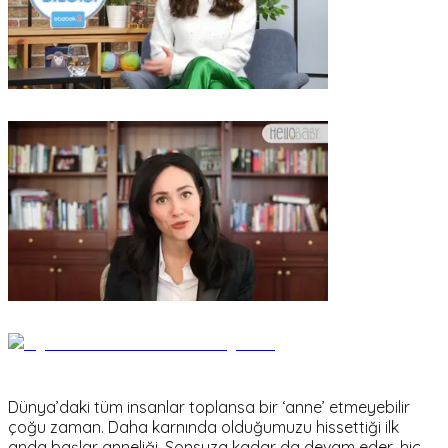
Dünya’daki tüm insanlar toplansa bir ‘anne’ etmeyebilir
çoğu zaman. Daha karnında olduğumuzu hissettiği ilk
anda başlar anneliği. Sonsuza kadar da devam eder, hiç