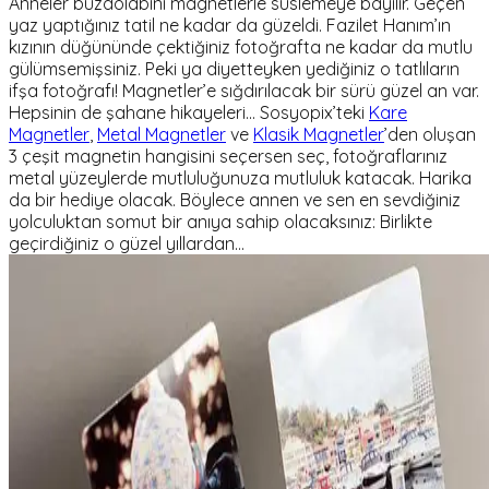
Anneler buzdolabını magnetlerle süslemeye bayılır. Geçen
yaz yaptığınız tatil ne kadar da güzeldi. Fazilet Hanım’ın
kızının düğününde çektiğiniz fotoğrafta ne kadar da mutlu
gülümsemişsiniz. Peki ya diyetteyken yediğiniz o tatlıların
ifşa fotoğrafı! Magnetler’e sığdırılacak bir sürü güzel an var.
Hepsinin de şahane hikayeleri... Sosyopix’teki
Kare
Magnetler
,
Metal Magnetler
ve
Klasik Magnetler
’den oluşan
3 çeşit magnetin hangisini seçersen seç, fotoğraflarınız
metal yüzeylerde mutluluğunuza mutluluk katacak. Harika
da bir hediye olacak. Böylece annen ve sen en sevdiğiniz
yolculuktan somut bir anıya sahip olacaksınız: Birlikte
geçirdiğiniz o güzel yıllardan…