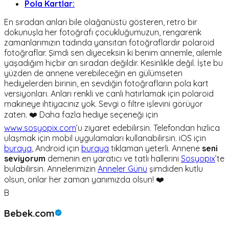
Pola Kartlar:
En sıradan anları bile olağanüstü gösteren, retro bir
dokunuşla her fotoğrafı çocukluğumuzun, rengarenk
zamanlarımızın tadında yansıtan fotoğraflardır polaroid
fotoğraflar. Şimdi sen diyeceksin ki benim annemle, ailemle
yaşadığım hiçbir an sıradan değildir. Kesinlikle değil. İşte bu
yüzden de annene verebileceğin en gülümseten
hediyelerden birinin, en sevdiğin fotoğrafların pola kart
versiyonları. Anları renkli ve canlı hatırlamak için polaroid
makineye ihtiyacınız yok. Sevgi o filtre işlevini görüyor
zaten. ❤️ Daha fazla hediye seçeneği için
www.sosyopix.com
’u ziyaret edebilirsin. Telefondan hızlıca
ulaşmak için mobil uygulamaları kullanabilirsin. iOS için
buraya
, Android için
buraya
tıklaman yeterli. Annene
seni
seviyorum
demenin en yaratıcı ve tatlı hallerini
Sosyopix
’te
bulabilirsin. Annelerimizin
Anneler Günü
şimdiden kutlu
olsun, onlar her zaman yanımızda olsun! ❤️
B
Bebek.com