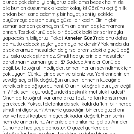
olunca çok daha iyi anlıyoruz belki ama bebek halimizle
bile bunları düşünmek o kadar kolay ki! Gözünü açtığın ilk
andan beri sana adanmış bir hayat, seni iyi şekilde
büyütmeye çalışan dünya güzeli bir kadın. Elini hiçbir
zaman senden çekmeyen tüm anılarının baş kahramanı
annen. Teşekkürünü belki bir öpücük belki bir sarılmayla
yapacaksın, biliyoruz. Fakat
Anneler Günü
’nde onu daha
da mutlu edecek şeyler yapmaya ne dersin? Yakınında da
olsak aramıza mesafeler de girse, aramızdaki o güçlü bağ
bizi asla uzaklaştıramaz. Şimdi hediyelerinle o mesafeleri
daraltmanın zamanı geldi. 🎁 Sadece Anneler Günü de
değil, bu fotoğraflı hediyeler, anneni her an sevindirmek için
çok uygun. Çünkü içinde sen ve aileniz var. Yani annenin en
sevdiği şeyler! İlk doğduğun an, seni annenin kucağına
verdiklerinde ağlıyordu hani. O anın fotoğrafı duruyor değil
mi? Peki sen ilk yürüdüğündeki şaşkınlık-mutluluk ifadesi?
Onun da fotoğrafı var ama biraz tozlu rafları karıştırman
gerekecek. Yoksa, telefonlarda saklı kaldı da ‘kim bilir nerde
şimdi’ mi diyorsun? Annenle yaşadığın binlerce güzel anı
var ve hepsi kaybedilmeyecek kadar değerli. Hem senin
hem de annen için… Annenle olan anılarınızı gel bu Anneler
Günü’nde hediyeye dönüştür. O güzel günlere dair
fotoğraflar hediye olsun, teşekkürün daha bir anlamlı