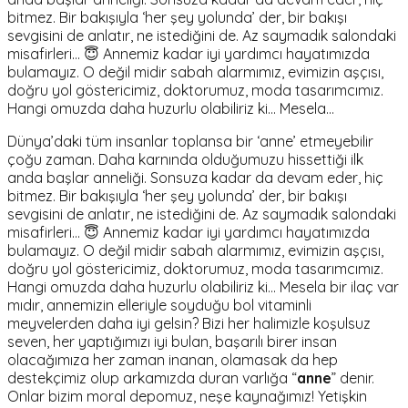
bitmez. Bir bakışıyla ‘her şey yolunda’ der, bir bakışı
sevgisini de anlatır, ne istediğini de. Az saymadık salondaki
misafirleri… 😇 Annemiz kadar iyi yardımcı hayatımızda
bulamayız. O değil midir sabah alarmımız, evimizin aşçısı,
doğru yol göstericimiz, doktorumuz, moda tasarımcımız.
Hangi omuzda daha huzurlu olabiliriz ki… Mesela…
Dünya’daki tüm insanlar toplansa bir ‘anne’ etmeyebilir
çoğu zaman. Daha karnında olduğumuzu hissettiği ilk
anda başlar anneliği. Sonsuza kadar da devam eder, hiç
bitmez. Bir bakışıyla ‘her şey yolunda’ der, bir bakışı
sevgisini de anlatır, ne istediğini de. Az saymadık salondaki
misafirleri… 😇 Annemiz kadar iyi yardımcı hayatımızda
bulamayız. O değil midir sabah alarmımız, evimizin aşçısı,
doğru yol göstericimiz, doktorumuz, moda tasarımcımız.
Hangi omuzda daha huzurlu olabiliriz ki… Mesela bir ilaç var
mıdır, annemizin elleriyle soyduğu bol vitaminli
meyvelerden daha iyi gelsin? Bizi her halimizle koşulsuz
seven, her yaptığımızı iyi bulan, başarılı birer insan
olacağımıza her zaman inanan, olamasak da hep
destekçimiz olup arkamızda duran varlığa “
anne
” denir.
Onlar bizim moral depomuz, neşe kaynağımız! Yetişkin