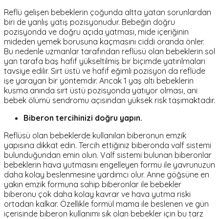
Reflü gelişen bebeklerin çoğunda altta yatan sorunlardan
biri de yanlış yatış pozisyonudur. Bebeğin doğru
pozisyonda ve doğru açıda yatması, mide içeriğinin
mideden yemek borusuna kaçmasını ciddi oranda önler.
Bu nedenle uzmanlar tarafından reflüsü olan bebeklerin sol
yan tarafa baş hafif yükseltilmiş bir biçimde yatırılmaları
tavsiye edilir. Sırt üstü ve hafif eğimli pozisyon da reflüde
işe yarayan bir yöntemdir. Ancak 1 yaş altı bebeklerin
kusma anında sırt üstü pozisyonda yatıyor olması, ani
bebek ölümü sendromu açısından yüksek risk taşımaktadır.
Biberon tercihinizi doğru yapın.
Reflüsü olan bebeklerde kullanılan biberonun emzik
yapısına dikkat edin. Tercih ettiğiniz biberonda valf sistemi
bulunduğundan emin olun. Valf sistemi bulunan biberonlar
bebeklerin hava yutmasını engelleyen formu ile yavrunuzun
daha kolay beslenmesine yardımcı olur. Anne göğsüne en
yakın emzik formuna sahip biberonlar ile bebekler
biberonu çok daha kolay kavrar ve hava yutma riski
ortadan kalkar. Özellikle formül mama ile beslenen ve gün
içerisinde biberon kullanımı sık olan bebekler için bu tarz