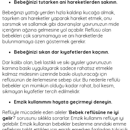
Bebeğinizi tutarken ani hareketlerden sakının.
Bebeğinizi yattığı yerden hızla kaldırıp kucağa almak,
taşırken ani hareketler yaparak hareket etmek, onu
sarsmak ve sallamak gibi davranışlar yavrunuzun mide
içeriğinin ağzına gelmesine yol açabilir. Reflüsü olan
bebekleri çok sarsmamaya ve ani hareketlerde
bulunmamaya özen göstermek gerekir.
Bebeğinizi sıkan dar kıyafetlerden kaçının.
Dar kalıbı olan, beli lastikli ve sıkı giysiler yavrunuzun
karnına baskı uygulayarak sadece rahatsız etmekle
kalmaz midesinin üzerinde baskı oluşturacağı için
reflüsünün de ilerlemesine sebep olur. Bu nedenle reflülü
bebekler için mümkün olduğu kadar rahat, bol kesim,
sıkmayan kıyafetler tercih edilmelidir.
Emzik kullanımını hayata geçirmeyi deneyin.
Reflüyle mücadele eden aileler ‘
Bebek reflüsüne ne iyi
gelir
?’ sorusunu sıklıkla sorarlar. Emzik kullanımı reflüye iyi
gelebilir. Emzik kullanan bebekler beslenme anındaki emme
refleksini taklit ettikleri için emzik emerken fazladan tükürük