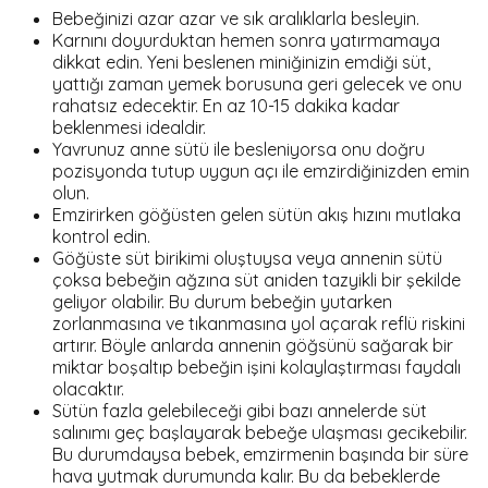
Bebeğinizi azar azar ve sık aralıklarla besleyin.
Karnını doyurduktan hemen sonra yatırmamaya
dikkat edin. Yeni beslenen miniğinizin emdiği süt,
yattığı zaman yemek borusuna geri gelecek ve onu
rahatsız edecektir. En az 10-15 dakika kadar
beklenmesi idealdir.
Yavrunuz anne sütü ile besleniyorsa onu doğru
pozisyonda tutup uygun açı ile emzirdiğinizden emin
olun.
Emzirirken göğüsten gelen sütün akış hızını mutlaka
kontrol edin.
Göğüste süt birikimi oluştuysa veya annenin sütü
çoksa bebeğin ağzına süt aniden tazyikli bir şekilde
geliyor olabilir. Bu durum bebeğin yutarken
zorlanmasına ve tıkanmasına yol açarak reflü riskini
artırır. Böyle anlarda annenin göğsünü sağarak bir
miktar boşaltıp bebeğin işini kolaylaştırması faydalı
olacaktır.
Sütün fazla gelebileceği gibi bazı annelerde süt
salınımı geç başlayarak bebeğe ulaşması gecikebilir.
Bu durumdaysa bebek, emzirmenin başında bir süre
hava yutmak durumunda kalır. Bu da bebeklerde