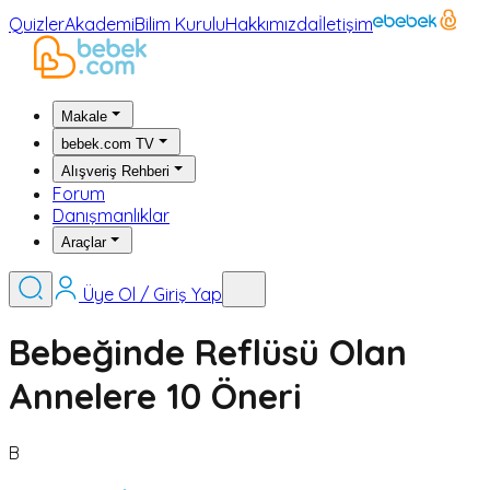
Quizler
Akademi
Bilim Kurulu
Hakkımızda
İletişim
Makale
bebek.com TV
Alışveriş Rehberi
Forum
Danışmanlıklar
Araçlar
Üye Ol / Giriş Yap
Bebeğinde Reflüsü Olan
Annelere 10 Öneri
B