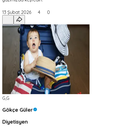
13 Şubat 2026
4
0
G,G
Gökçe Güler
Diyetisyen