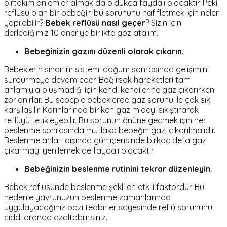
birtakım önlemler almak da oldukça faydalı olacaktır. Peki
reflüsü olan bir bebeğin bu sorununu hafifletmek için neler
yapılabilir?
Bebek reflüsü nasıl geçer
? Sizin için
derlediğimiz 10 öneriye birlikte göz atalım.
Bebeğinizin gazını düzenli olarak çıkarın.
Bebeklerin sindirim sistemi doğum sonrasında gelişimini
sürdürmeye devam eder. Bağırsak hareketleri tam
anlamıyla oluşmadığı için kendi kendilerine gaz çıkarırken
zorlanırlar. Bu sebeple bebeklerde gaz sorunu ile çok sık
karşılaşılır. Karınlarında biriken gaz mideyi sıkıştırarak
reflüyü tetikleyebilir. Bu sorunun önüne geçmek için her
beslenme sonrasında mutlaka bebeğin gazı çıkarılmalıdır.
Beslenme anları dışında gün içerisinde birkaç defa gaz
çıkarmayı yenilemek de faydalı olacaktır.
Bebeğinizin beslenme rutinini tekrar düzenleyin.
Bebek reflüsünde beslenme şekli en etkili faktördür. Bu
nedenle yavrunuzun beslenme zamanlarında
uygulayacağınız bazı tedbirler sayesinde reflü sorununu
ciddi oranda azaltabilirsiniz.