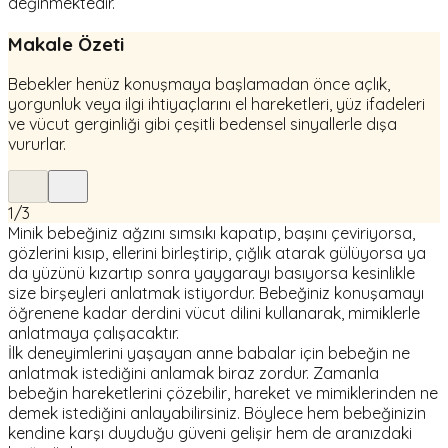
değinmektedir.
Makale Özeti
Bebekler henüz konuşmaya başlamadan önce açlık,
yorgunluk veya ilgi ihtiyaçlarını el hareketleri, yüz ifadeleri
ve vücut gerginliği gibi çeşitli bedensel sinyallerle dışa
vururlar.
1
/
3
Minik bebeğiniz ağzını sımsıkı kapatıp, başını çeviriyorsa,
gözlerini kısıp, ellerini birleştirip, çığlık atarak gülüyorsa ya
da yüzünü kızartıp sonra yaygarayı basıyorsa kesinlikle
size birşeyleri anlatmak istiyordur. Bebeğiniz konuşamayı
öğrenene kadar derdini vücut dilini kullanarak, mimiklerle
anlatmaya çalışacaktır.
İlk deneyimlerini yaşayan anne babalar için bebeğin ne
anlatmak istediğini anlamak biraz zordur. Zamanla
bebeğin hareketlerini çözebilir, hareket ve mimiklerinden ne
demek istediğini anlayabilirsiniz. Böylece hem bebeğinizin
kendine karşı duyduğu güveni gelişir hem de aranızdaki