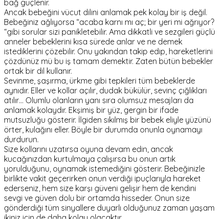
bağ güçlenir.
Ancak bebeğini vücut dilini anlamak pek kolay bir iş değil.
Bebeğiniz ağlıyorsa “acaba karnı mı aç; bir yeri mi ağrıyor?
“gibi sorular sizi panikletebilir. Ama dikkatli ve sezgileri güçlü
anneler bebeklerini kısa sürede anlar ve ne demek
istediklerini çözebilir. Onu yakından takip edip, hareketlerini
çözdünüz mü bu iş tamam demektir. Zaten bütün bebekler
ortak bir dil kullanır.
Sevinme, şaşırma, ürkme gibi tepkileri tüm bebeklerde
aynıdır. Eller ve kollar açılır, dudak bükülür, sevinç çığlıkları
atılır… Olumlu olanların yanı sıra olumsuz mesajları da
anlamak kolaydır. Ekşimiş bir yüz, gergin bir ifade
mutsuzluğu gösterir. İlgiden sıkılmış bir bebek eliyle yüzünü
örter, kulağını eller. Böyle bir durumda onunla oynamayı
durdurun.
Size kollarını uzatırsa oyuna devam edin, ancak
kucağınızdan kurtulmaya çalışırsa bu onun artık
yorulduğunu, oynamak istemediğini gösterir. Bebeğinizle
birlikte vakit geçerirken onun verdiği ipuçlarıyla hareket
ederseniz, hem size karşı güveni gelişir hem de kendini
sevgi ve güven dolu bir ortamda hisseder. Onun size
gönderdiği tüm sinyallere duyarlı olduğunuz zaman yaşam
ikiniz için de daha kolay olacaktır.