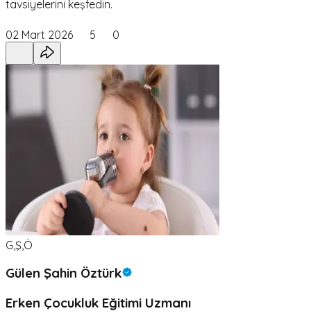
tavsiyelerini keşfedin.
02 Mart 2026
5
0
G,Ş,Ö
Gülen Şahin Öztürk
Erken Çocukluk Eğitimi Uzmanı