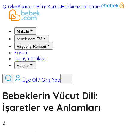
Quizler
Akademi
Bilim Kurulu
Hakkımızda
İletişim
Makale
bebek.com TV
Alışveriş Rehberi
Forum
Danışmanlıklar
Araçlar
Üye Ol / Giriş Yap
Bebeklerin Vücut Dili:
İşaretler ve Anlamları
B