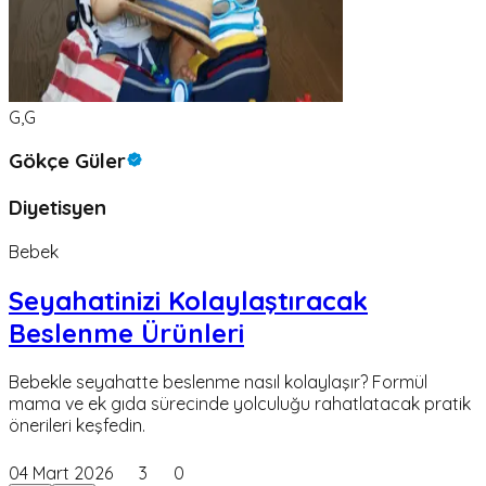
G,G
Gökçe Güler
Diyetisyen
Bebek
Seyahatinizi Kolaylaştıracak
Beslenme Ürünleri
Bebekle seyahatte beslenme nasıl kolaylaşır? Formül
mama ve ek gıda sürecinde yolculuğu rahatlatacak pratik
önerileri keşfedin.
04 Mart 2026
3
0