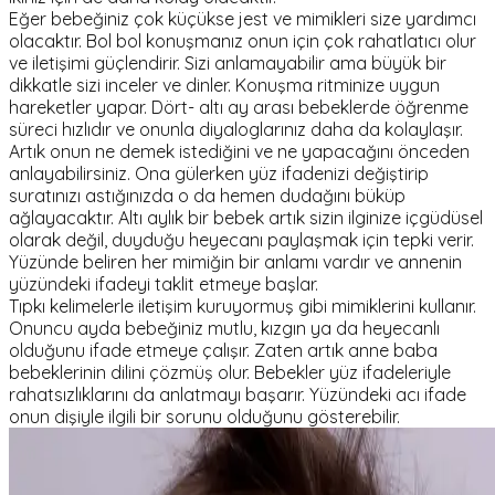
Eğer bebeğiniz çok küçükse jest ve mimikleri size yardımcı
olacaktır. Bol bol konuşmanız onun için çok rahatlatıcı olur
ve iletişimi güçlendirir. Sizi anlamayabilir ama büyük bir
dikkatle sizi inceler ve dinler. Konuşma ritminize uygun
hareketler yapar. Dört- altı ay arası bebeklerde öğrenme
süreci hızlıdır ve onunla diyaloglarınız daha da kolaylaşır.
Artık onun ne demek istediğini ve ne yapacağını önceden
anlayabilirsiniz. Ona gülerken yüz ifadenizi değiştirip
suratınızı astığınızda o da hemen dudağını büküp
ağlayacaktır. Altı aylık bir bebek artık sizin ilginize içgüdüsel
olarak değil, duyduğu heyecanı paylaşmak için tepki verir.
Yüzünde beliren her mimiğin bir anlamı vardır ve annenin
yüzündeki ifadeyi taklit etmeye başlar.
Tıpkı kelimelerle iletişim kuruyormuş gibi mimiklerini kullanır.
Onuncu ayda bebeğiniz mutlu, kızgın ya da heyecanlı
olduğunu ifade etmeye çalışır. Zaten artık anne baba
bebeklerinin dilini çözmüş olur. Bebekler yüz ifadeleriyle
rahatsızlıklarını da anlatmayı başarır. Yüzündeki acı ifade
onun dişiyle ilgili bir sorunu olduğunu gösterebilir.