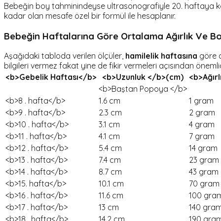
Bebeğin boy tahminindeyse ultrasonografiyle 20. haftaya ka
kadar olan mesafe özel bir formül ile hesaplanır.
Bebeğin Haftalarına Göre Ortalama Ağırlık Ve Bo
Aşağıdaki tabloda verilen ölçüler,
hamilelik
haftasına
göre d
bilgileri vermez fakat yine de fikir vermeleri açısından önemlid
<b>Gebelik Haftası</b>
<b>Uzunluk </b>(cm)
<b>Ağırl
<b>Baştan Popoya </b>
<b>8 . hafta</b>
1.6 cm
1 gram
<b>9 . hafta</b>
2.3 cm
2 gram
<b>10 . hafta</b>
3.1 cm
4 gram
<b>11 . hafta</b>
4.1 cm
7 gram
<b>12 . hafta</b>
5.4 cm
14 gram
<b>13 . hafta</b>
7.4 cm
23 gram
<b>14 . hafta</b>
8.7 cm
43 gram
<b>15. hafta</b>
10.1 cm
70 gram
<b>16 . hafta</b>
11.6 cm
100 gra
<b>17 . hafta</b>
13 cm
140 gra
<b>18 . hafta</b>
14.2 cm
190 gra