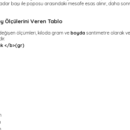
dar başı ile poposu arasındaki mesafe esas alınır, daha son
y Ölçülerini Veren Tablo
eğişen ölçümleri, kiloda gram ve
boyda
santimetre olarak ve
ir.
ık </b>(gr)
m
m
m