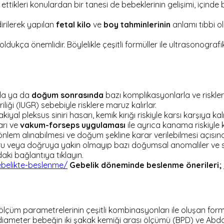
 ettikleri konulardan bir tanesi de bebeklerinin gelişimi, içind
irilerek yapılan
fetal kilo
ve
boy tahminlerinin
anlamı tıbbi ol
dukça önemlidir. Böylelikle çeşitli formüller ile ultrasonografik
da ya da
doğum sonrasında
bazı komplikasyonlarla ve risklerle
iği (IUGR) sebebiyle risklere maruz kalırlar.
 pleksus siniri hasarı, kemik kırığı riskiyle karsı karşıya kalı
arı ve
vakum-forseps uygulaması
ile ayrıca kanama riskiyle k
önlem alınabilmesi ve doğum şekline karar verilebilmesi açısınd
oğru veya doğruya yakın olmayıp bazı doğumsal anomaliler ve 
daki bağlantıya tıklayın.
belikte-beslenme/
Gebelik döneminde beslenme önerileri;
ölçüm parametrelerinin çeşitli kombinasyonları ile oluşan formüll
 diameter bebeğin iki şakak kemiği arası ölçümü (BPD) ve Abdo