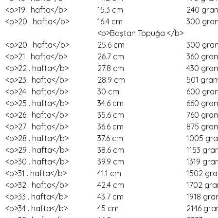
<b>19 . hafta</b>
15.3 cm
240 gra
<b>20 . hafta</b>
16.4 cm
300 gra
<b>Baştan Topuğa </b>
<b>20 . hafta</b>
25.6 cm
300 gra
<b>21 . hafta</b>
26.7 cm
360 gra
<b>22 . hafta</b>
27.8 cm
430 gra
<b>23 . hafta</b>
28.9 cm
501 gra
<b>24 . hafta</b>
30 cm
600 gra
<b>25 . hafta</b>
34.6 cm
660 gra
<b>26 . hafta</b>
35.6 cm
760 gra
<b>27 . hafta</b>
36.6 cm
875 gra
<b>28 . hafta</b>
37.6 cm
1005 gr
<b>29 . hafta</b>
38.6 cm
1153 gra
<b>30 . hafta</b>
39.9 cm
1319 gra
<b>31 . hafta</b>
41.1 cm
1502 gr
<b>32 . hafta</b>
42.4 cm
1702 gr
<b>33 . hafta</b>
43.7 cm
1918 gr
<b>34 . hafta</b>
45 cm
2146 gr