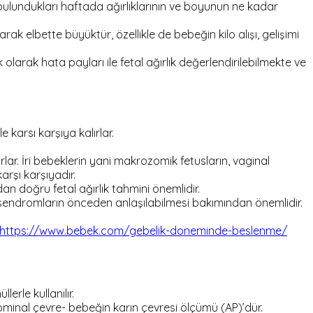
e bulundukları haftada ağırlıklarının ve boyunun ne kadar
arak elbette büyüktür, özellikle de bebeğin kilo alışı, gelişimi
 olarak hata payları ile fetal ağırlık değerlendirilebilmekte ve
 karsı karşıya kalırlar.
rlar. İri bebeklerin yani makrozomik fetusların, vaginal
arşı karşıyadır.
an doğru fetal ağırlık tahmini önemlidir.
sendromların önceden anlaşılabilmesi bakımından önemlidir.
https://www.bebek.com/gebelik-doneminde-beslenme/
erle kullanılır.
minal çevre- bebeğin karın çevresi ölçümü (AP)’dür.