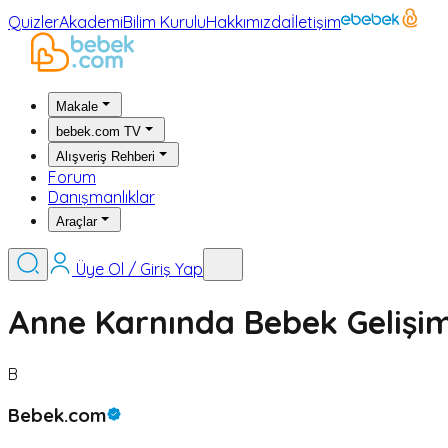
Quizler
Akademi
Bilim Kurulu
Hakkımızda
İletişim
Makale
bebek.com TV
Alışveriş Rehberi
Forum
Danışmanlıklar
Araçlar
Üye Ol / Giriş Yap
Anne Karnında Bebek Gelişimi
B
Bebek.com