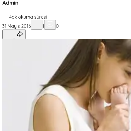
Admin
4
dk okuma süresi
31 Mayıs 2016
1
0