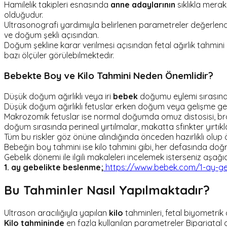
Hamilelik takipleri esnasında
anne adaylarının
sıklıkla merak
olduğudur.
Ultrasonografi yardımıyla belirlenen parametreler değerlend
ve doğum şekli açısından.
Doğum şekline karar verilmesi açısından fetal ağırlık tahmini ol
bazı ölçüler görülebilmektedir.
Bebekte Boy ve Kilo Tahmini Neden Önemlidir?
Düşük doğum ağırlıklı veya iri
bebek
doğumu eylemi sırasın
Düşük doğum ağırlıklı fetuslar erken doğum veya gelişme geril
Makrozomik fetuslar ise normal doğumda omuz distosisi, brakiyal
doğum sırasında perineal yırtılmalar, makatta sfinkter yırtıkl
Tüm bu riskler göz önüne alındığında önceden hazırlıklı olup 
Bebeğin boy tahmini ise kilo tahmini gibi, her defasında d
Gebelik dönemi ile ilgili makaleleri incelemek isterseniz aşağı
1. ay gebelikte beslenme;
https://www.bebek.com/1-ay-ge
Bu Tahminler Nasıl Yapılmaktadır?
Ultrason aracılığıyla yapılan
kilo
tahminleri, fetal biyometrik 
Kilo tahmininde
en fazla kullanılan parametreler Bipariatal